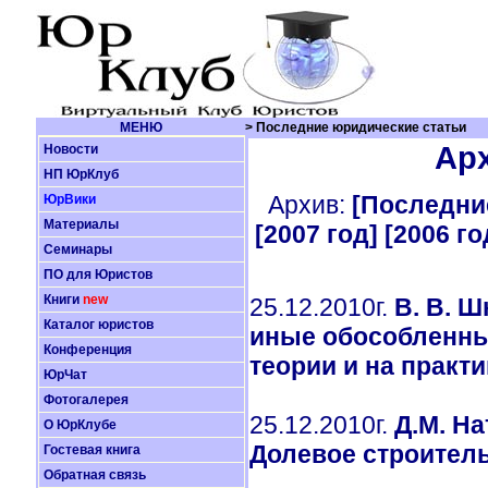
МЕНЮ
> Последние юридические статьи
Арх
Новости
НП ЮрКлуб
Архив:
[Последние
ЮрВики
Материалы
[2007 год]
[2006 го
Семинары
ПО для Юристов
Книги
new
25.12.2010г.
В. В. 
Каталог юристов
иные обособленные
Конференция
теории и на практи
ЮрЧат
Фотогалерея
25.12.2010г.
Д.М. На
О ЮрКлубе
Долевое строитель
Гостевая книга
Обратная связь