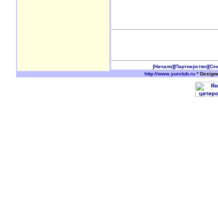
[Начало]
[Партнерство]
[Се
http://www.yurclub.ru
* Design