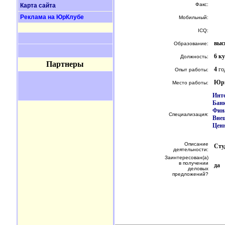
Факс:
Карта сайта
Реклама на ЮрКлубе
Мобильный:
ICQ:
выс
Образование:
6 к
Должность:
Партнеры
4
год
Опыт работы:
Юри
Место работы:
Инте
Банк
Фина
Специализация:
Вне
Цен
Описание
Сту
деятельности:
Заинтересован(а)
в получении
да
деловых
предложений?