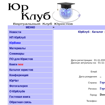
МЕНЮ
>
ЮрКлуб
::
Каталог
:
Новости
НП ЮрКлуб
ЮрВики
Материалы
Семинары
ПО для Юристов
Дата регистрации: 01-11-200
Данные актуальны на: 01-11-
Книги
new
Каталог юристов
Email:
Конференция
..
Дата рождения:
ЮрЧат
Гер
Страна:
Фотогалерея
Гер
Регион:
О ЮрКлубе
Dre
Город:
Гостевая книга
Телефон:
Обратная связь