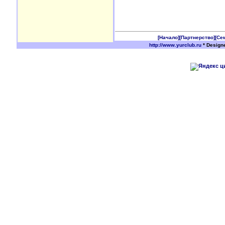
[Начало]
[Партнерство]
[Се
http://www.yurclub.ru
* Design