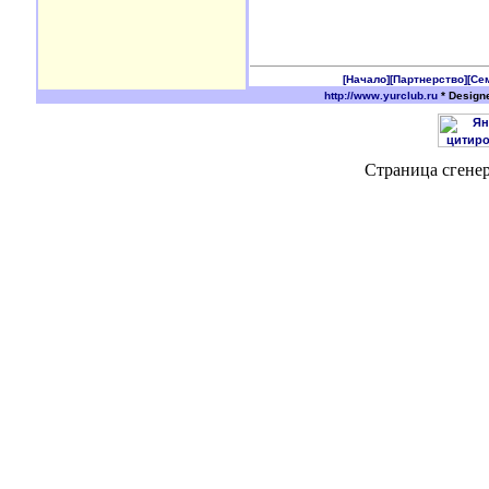
[Начало]
[Партнерство]
[Се
http://www.yurclub.ru
* Design
Страница сгенер