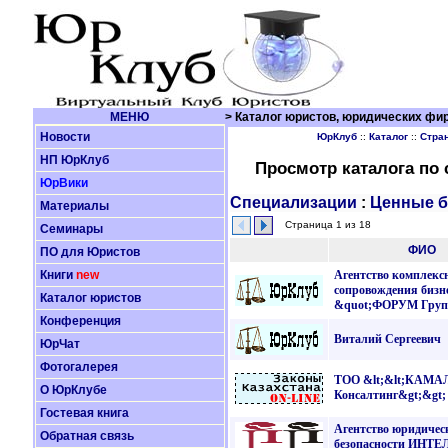
МЕНЮ
> Каталог юристов, юридических фир
Новости
ЮрКлуб
::
Каталог
::
Стра
НП ЮрКлуб
Просмотр каталога по
ЮрВики
Специализации
:
Ценные б
Материалы
Страница 1 из 18
Семинары
ФИО
ПО для Юристов
Книги
new
Агентство комплекс
сопровождения бизн
Каталог юристов
&quot;ФОРУМ Груп
Конференция
Виталий Сергеевич
ЮрЧат
Фотогалерея
ТОО &lt;&lt;КАМА
О ЮрКлубе
Консалтинг&gt;&gt;
Гостевая книга
Агентство юридичес
Обратная связь
безопасности ИНТ