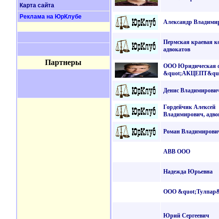
Карта сайта
Реклама на ЮрКлубе
Александр Владими
Пермская краевая к
адвокатов
Партнеры
ООО Юридическая 
&quot;АКЦЕПТ&quo
Денис Владимирови
Гордейчик Алексей
Владимирович, адво
Роман Владимирови
АВВ ООО
Надежда Юрьевна
ООО &quot;Тулпар&
Юрий Сергеевич