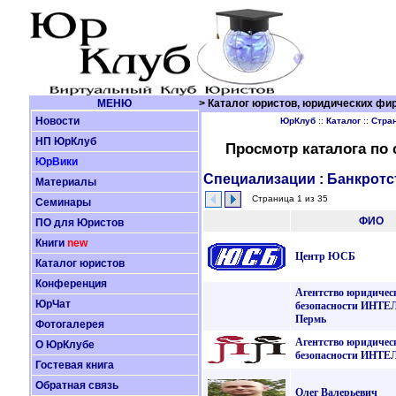
МЕНЮ
> Каталог юристов, юридических фир
Новости
ЮрКлуб
::
Каталог
::
Стра
НП ЮрКлуб
Просмотр каталога по
ЮрВики
Специализации
:
Банкротс
Материалы
Страница 1 из 35
Семинары
ФИО
ПО для Юристов
Книги
new
Центр ЮСБ
Каталог юристов
Конференция
Агентство юридичес
ЮрЧат
безопасности ИНТ
Пермь
Фотогалерея
Агентство юридичес
О ЮрКлубе
безопасности ИНТ
Гостевая книга
Обратная связь
Олег Валерьевич