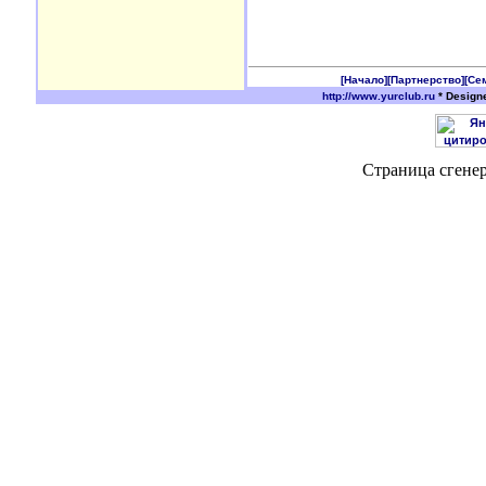
[Начало]
[Партнерство]
[Се
http://www.yurclub.ru
* Design
Страница сгенер