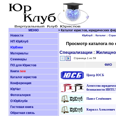
МЕНЮ
> Каталог юристов, юридических фир
Новости
ЮрКлуб
::
Каталог
::
Стра
НП ЮрКлуб
Просмотр каталога по
ЮрВики
Специализации
:
Жилищно
Материалы
Страница 1 из 59
Семинары
ФИО
ПО для Юристов
Книги
new
Центр ЮСБ
Каталог юристов
Конференция
Агентство юридичес
ЮрЧат
безопасности ИНТ
Фотогалерея
Павел Семёнович
О ЮрКлубе
Гостевая книга
Кирилл Алексеевич
Обратная связь