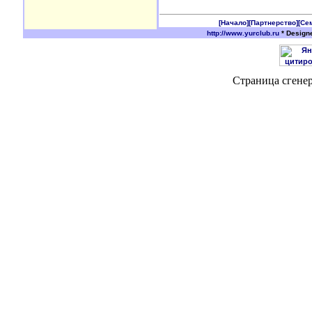
[Начало]
[Партнерство]
[Се
http://www.yurclub.ru
* Design
Страница сгенер