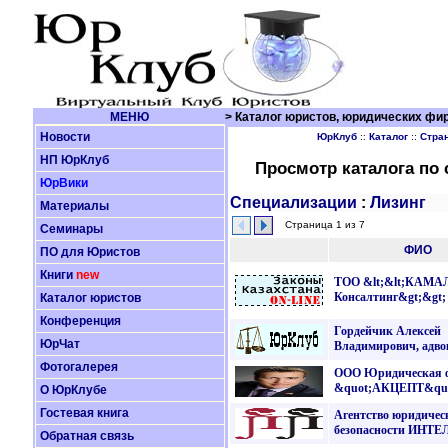
МЕНЮ
> Каталог юристов, юридических фир
Новости
ЮрКлуб
::
Каталог
::
Стра
НП ЮрКлуб
Просмотр каталога по
ЮрВики
Специализации
:
Лизинг
Материалы
Страница 1 из 7
Семинары
ФИО
ПО для Юристов
Книги
new
ТОО &lt;&lt;КАМА
Консалтинг&gt;&gt;
Каталог юристов
Конференция
Гордейчик Алексей
ЮрЧат
Владимирович, адво
Фотогалерея
ООО Юридическая 
&quot;АКЦЕПТ&quo
О ЮрКлубе
Гостевая книга
Агентство юридичес
безопасности ИНТ
Обратная связь