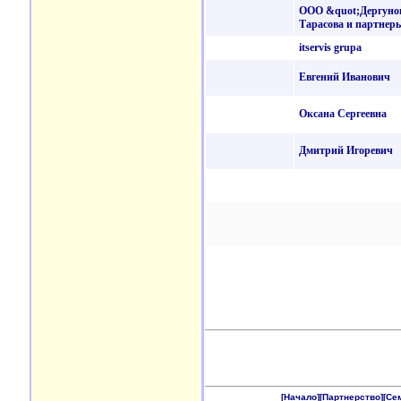
ООО &quot;Дергуно
Тарасова и партнер
itservis grupa
Евгений Иванович
Оксана Сергеевна
Дмитрий Игоревич
[Начало]
[Партнерство]
[Се