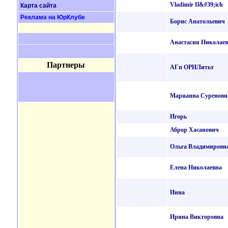
Vladimir Il&#39;ich
Карта сайта
Реклама на ЮрКлубе
Борис Анатольевич
Анастасия Николаев
Партнеры
АГп ОРИЛитьт
Марианна Суреновн
Игорь
Аброр Хасанович
Ольга Владимировн
Елена Николаевна
Инна
Ирина Викторовна