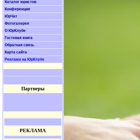
Каталог юристов
Конференция
ЮрЧат
Фотогалерея
О ЮрКлубе
Гостевая книга
Обратная связь
Карта сайта
Реклама на ЮрКлубе
Партнеры
РЕКЛАМА