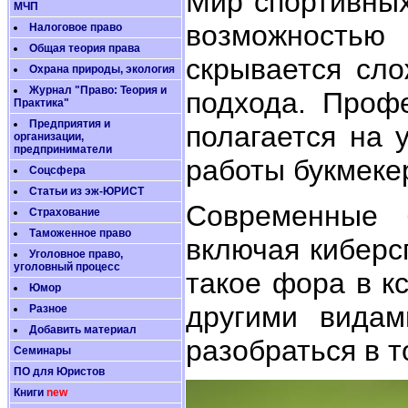
Мир спортивных
МЧП
возможностью
Налоговое право
Общая теория права
скрывается сло
Охрана природы, экология
Журнал "Право: Теория и
подхода. Профе
Практика"
Предприятия и
полагается на 
организации,
предприниматели
работы букмекер
Соцсфера
Статьи из эж-ЮРИСТ
Современные 
Страхование
Таможенное право
включая киберсп
Уголовное право,
уголовный процесс
такое фора в к
Юмор
другими видам
Разное
Добавить материал
разобраться в т
Семинары
ПО для Юристов
Книги
new