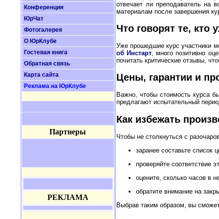
отвечает ли преподаватель на во
Конференция
материалам после завершения ку
ЮрЧат
Что говорят те, кто
Фотогалерея
О ЮрКлубе
Уже прошедшие курс участники мо
Гостевая книга
об Инстарт
, много позитивно оц
почитать критические отзывы, что
Обратная связь
Карта сайта
Цены, гарантии и пр
Реклама на ЮрКлубе
Важно, чтобы стоимость курса бы
предлагают испытательный период
Как избежать произ
Партнеры
Чтобы не столкнуться с разочаро
заранее составьте список ц
проверяйте соответствие э
оцените, сколько часов в н
обратите внимание на закр
РЕКЛАМА
Выбрав таким образом, вы сможет