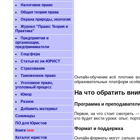
Налоговое право
Общая теория права
Охрана природы, экология
Журнал "Право: Теория и
Практика"
Предприятия и
организации,
предприниматели
Соцсфера
Статьи из эж-ЮРИСТ
Страхование
Таможенное право
Онлайн-обучение всё плотнее в
образовательных платформ особен
Уголовное право,
уголовный процесс
На что обратить вн
Юмор
Разное
Программа и преподавател
Добавить материал
Первое, на что стоит смотреть —
Семинары
кто будет вести уроки: опыт, по
ПО для Юристов
Формат и поддержка
Книги
new
Каталог юристов
Онлайн-форматы могут сильно ра