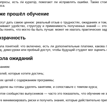
просы, есть ли куратор, помогают ли исправлять ошибки. Также стоит
рса.
 уже прошёл обучение
гут дать самое ценное: реальный отзыв о трудностях, ожиданиях и том
енивают удобство, структуру и применимость полученных знаний — это
бы понять, что могло бы быть лучше: может не хватать практических за
озрачность
ла понятной: что включено, есть ли дополнительные платежи, какова 
, демо-уроки или пробный доступ, чтобы будущий студент мог оценить 
вола ожиданий
ванием:
елей, которые хотите достичь;
тих целей с содержанием программы;
еделю вы готовы уделять занятиям, и сопоставьте с темпом курса;
ытое сообщество выпускников — часто это показатель, что обучение не 
е минимизировать риски и получить знания, которые действительно приг