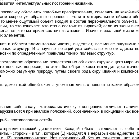
азвития интеллектуальных построений название.
скольку объяснить подобные преобразования, ссылаясь на какой-либо 
даем скорее уж обратные процессы. Если в материальном объекте обн
что менее ощутимый объект входил в состав первоначального объекта,
пич, то это означает, что стена состоит из кирпичей; если из ткани вытя
 означает, что материал состоит из атомов… Иначе, в реальной жизни
х элементов.
ния в области элементарных частиц, выделяют, все менее ощутимые 
евых структур. И с научных позиций уже сейчас во многом адекватно
новки по определенным правилам тонких полевых структур.
 предполагая образование вещественных объектов окружающего мира из
ого неясных вопросов, но хотя бы общая схема выглядит достаточно
зможно разумную природу, путем своего рода скручивания и компоно
.
ь даже такой общей схемы, упоминая лишь о непонятно каким образом
вания себе заслуг материалистическую концепцию отличает наличие
наруживаются при анализе положений, обозначенных в концепции как вс
орьбы противоположностей».
териалистической диалектики. Каждый объект заключает в себе пр
ты, «стороны» и т.п., которые (1) находятся в неразрывном единстве, (
е. (3) взаимопроникают. Нет противоречий без их единства, нет ед