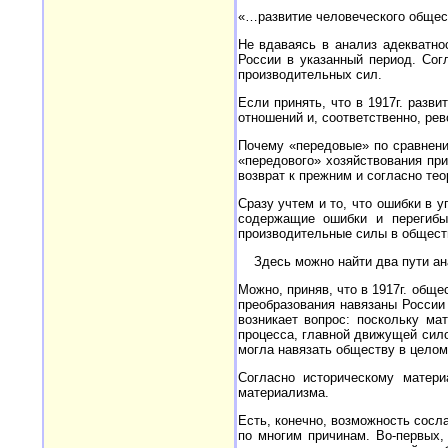
«…развитие человеческого общест
Не вдаваясь в анализ адекватно
России в указанный период. Сог
производительных сил.
Если принять, что в 1917г. разв
отношений и, соответственно, ре
Почему «передовые» по сравнени
«передового» хозяйствования при
возврат к прежним и согласно т
Сразу учтем и то, что ошибки в у
содержащие ошибки и перегибы
производительные силы в обществ
Здесь можно найти два пути ана
Можно, приняв, что в 1917г. общ
преобразования навязаны России
возникает вопрос: поскольку м
процесса, главной движущей сило
могла навязать обществу в целом
Согласно историческому матери
материализма.
Есть, конечно, возможность сосл
по многим причинам. Во-первых,