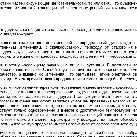
йствии частей окружающей действительности, то иллюзия, что объясне
атериалистической концепции объяснен «внутренний «источник» вся
и другой «всеобщий закон» - закон «перехода количественных измен
епция утверждает:
тепенных количественных изменений в определенный для каждого
ственным изменениям, к скачкообразному переходу от старого кач
 друг друга: имеет место не только переход количественных изм
езультате изменения качества предметов и явлений.» («Философский сло
ия к этому «всеобщему закону» не лишены путаницы. В частности, то
ний в качественные». Способствует различным толкованиям смысла «вс
 качество, а именно их изменения, что размывает четкие очертания 
реходе. В чем причина такого предпочтения и имеет ли подобный перехо
о или иное явление через количественные и качественные характеристи
реходе, предполагают преобразование выделенного для изучения фе
ние одних его характеристик в другие. Если уж увязывать количество 
остоянии феномена может являться условием проявления нового качест
проявления нового качества), но при этом совсем не происходит утверж
твует только одновременно и вместе с достаточной температурой е
ственные характеристики призваны с разных позиций описывать явлени
ениями самого явления параметры и утверждать их некое обособле
лагать будто контур предмета имеет независимое от самого предмета су
тической концепции к категории перехода и особенно скачкообр