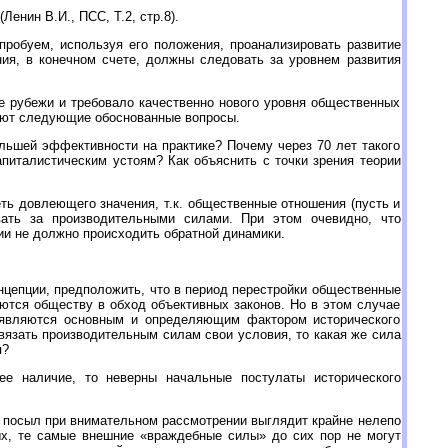
нин В.И., ПСС, Т.2, стр.8).
пробуем, используя его положения, проанализировать развитие
ия, в конечном счете, должны следовать за уровнем развития
е рубежи и требовало качественно нового уровня общественных
кают следующие обоснованные вопросы.
льшей эффективности на практике? Почему через 70 лет такого
апиталистическим устоям? Как объяснить с точки зрения теории
меть довлеющего значения, т.к. общественные отношения (пусть и
ать за производительными силами. При этом очевидно, что
ии не должно происходить обратной динамики.
онцепции, предположить, что в период перестройки общественные
тся обществу в обход объективных законов. Но в этом случае
ы являются основным и определяющим фактором исторического
авязать производительным силам свои условия, то какая же сила
я?
ее наличие, то неверны начальные постулаты исторического
ой посыл при внимательном рассмотрении выглядит крайне нелепо
ых, те самые внешние «враждебные силы» до сих пор не могут