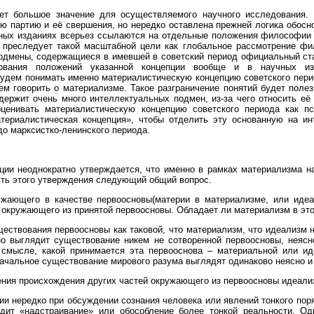
еет большое значение для осуществляемого научного исследования.
 партию и её свершения, но нередко оставлена прежней логика обосно
ных изданиях всерьез ссылаются на отдельные положения философии с
е преследует такой масштабной цели как глобальное рассмотрение фи
одмены, содержащиеся в имевшей в советский период официальный ста
зования положений указанной концепции вообще и в научных и
удем понимать именно материалистическую концепцию советского перио
м говорить о материализме. Такое разграничение понятий будет полез
одержит очень много интеллектуальных подмен, из-за чего относить е
ценивать материалистическую концепцию советского периода как 
атериалистическая концепция», чтобы отделить эту основанную на 
о марксистко-ленинского периода.
и неоднократно утверждается, что именно в рамках материализма на
ть этого утверждения следующий общий вопрос.
ужающего в качестве первоосновы(материи в материализме, или иде
 окружающего из принятой первоосновы. Обладает ли материализм в э
ствования первоосновы как таковой, что материализм, что идеализм н
о выглядит существование никем не сотворенной первоосновы, неяс
 смысле, какой принимается эта первооснова – материальной или ид
начальное существование мирового разума выглядят одинаково неясно и 
ния происхождения других частей окружающего из первоосновы идеали
нередко при обсуждении сознания человека или явлений тонкого поряд
одит «надстраивание» или обособление более тонкой реальности. Од