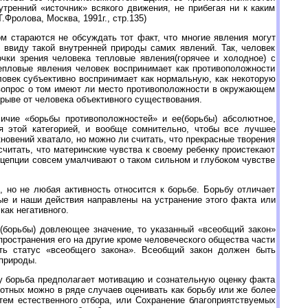
тренний «источник» всякого движения, не прибегая ни к каким
Фролова, Москва, 1991г., стр.135)
м стараются не обсуждать тот факт, что многие явления могут
 ввиду такой внутренней природы самих явлений. Так, человек
чки зрения человека тепловые явления(горячее и холодное) с
епловые явления человек воспринимает как противоположности
овек субъективно воспринимает как нормальную, как некоторую
 вопрос о том имеют ли место противоположности в окружающем
трыве от человека объективного существования.
ичие «борьбы противоположностей» и ее(борьбы) абсолютное,
я этой категорией, и вообще сомнительно, чтобы все лучшее
новений хватало, но можно ли считать, что прекрасные творения
считать, что материнские чувства к своему ребенку проистекают
нцепции совсем умалчивают о таком сильном и глубоком чувстве
 но не любая активность относится к борьбе. Борьбу отличает
ые и наши действия направлены на устранение этого факта или
как негативного.
е(борьбы) довлеющее значение, то указанный «всеобщий закон»
пространения его на другие кроме человеческого общества части
ть статус «всеобщего закона». Всеобщий закон должен быть
 природы.
у борьба предполагает мотивацию и сознательную оценку факта
вотных можно в ряде случаев оценивать как борьбу или же более
тем естественного отбора, или Сохранение благоприятствуемых