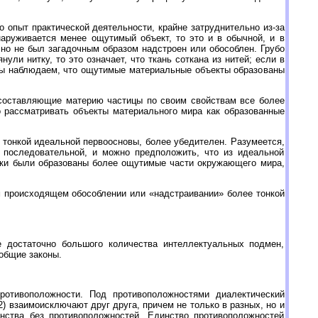
опыт практической деятельности, крайне затруднительно из-за
аруживается менее ощутимый объект, то это и в обычной, и в
 но не был загадочным образом надстроен или обособлен. Грубо
нули нитку, то это означает, что ткань соткана из нитей; если в
 мы наблюдаем, что ощутимые материальные объекты образованы
составляющие материю частицы по своим свойствам все более
 рассматривать объекты материального мира как образованные
 тонкой идеальной первоосновы, более убедителен. Разумеется,
 последовательной, и можно предположить, что из идеальной
вки были образованы более ощутимые части окружающего мира,
 происходящем обособлении или «надстраивании» более тонкой
 достаточно большого количества интеллектуальных подмен,
еобщие законы.
отивоположности. Под противоположностями диалектический
2) взаимоисключают друг друга, причем не только в разных, но и
инства без противоположностей. Единство противоположностей