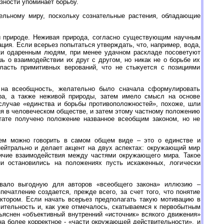
зности упоминает борьбу.
ельному миру, поскольку сознательные растения, обладающие
й природе. Неживая природа, согласно существующим научным
ция. Если всерьез попытаться утверждать, что, например, вода,
ски одаренным людям, при менее удачном раскладе посоветуют
ь о взаимодействии их друг с другом, но никак не о борьбе их
ласть примитивных верований, что не стыкуется с позициями
 на всеобщность, желательно было сначала сформулировать
ра, а также неживой природы, затем имело смысл на основе
лучае «единства и борьбы противоположностей», похоже, шли
я в человеческом обществе, и затем этому частному положению
ьтате получено положение названное всеобщим законом, но не
чем можно говорить в самом общем виде – это о единстве и
ейтрально и делает акцент на двух аспектах: окружающий мир
аличие взаимодействия между частями окружающего мира. Такое
ни остановились на положениях пусть искаженных, логически
авало выгодную для авторов «всеобщего закона» иллюзию –
ечатление создается, прежде всего, за счет того, что понятие
тором. Если начать всерьез предполагать такую мотивацию в
ительность и, как уже отмечалось, скатываемся к первобытным
ъяснен «объективный внутренний «источник» всякого движения»
а более корректное - «части окружающей действительности», и