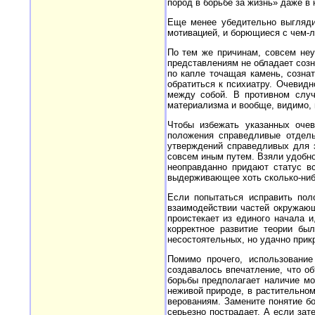
пород в борьбе за жизнь» даже в 
Еще менее убедительно выгляди
мотивацией, и борющиеся с чем-л
По тем же причинам, совсем не
представлениям не обладает созна
по капле точащая камень, созна
обратиться к психиатру. Очевидн
между собой. В противном случ
материализма и вообще, видимо,
Чтобы избежать указанных оче
положения справедливые отдель
утверждений справедливых для 
совсем иным путем. Взяли удобн
неоправданно придают статус вс
выдерживающее хоть сколько-нибу
Если попытаться исправить пол
взаимодействии частей окружающ
проистекает из единого начала 
корректное развитие теории бы
несостоятельных, но удачно прик
Помимо прочего, использовани
создавалось впечатление, что об
борьбы предполагает наличие м
неживой природе, в растительно
верованиям. Замените понятие б
серьезно пострадает. А если зат