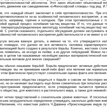
противоположностей абсолютна. Этот закон объясняет объективный вну
нять движение как самодвижение.»(«Философский словарь» под ред. И.Т.
м, что «каждый объект заключает в себе противоположности». При это
ротивоположности из-за особенностей человеческого восприятия, а не
ости, например, горячее и холодное. При этом противоположные с то
обой единый процесс колебания частиц вещества. И то, что данные т
 температуру(определенную амплитуду колебаний частиц вещества) чел
ий. С учетом сказанного, отдельного обсуждения должен заслуживать
собенностей человеческого восприятия действительности и не имеют в о
угую весьма важную деталь, а именно на то, что утверждается нал
о очевидно, что далеко не вся активность человека характеризуетс
илизацией было создано в результате борьбы. Конечно, жестоких столк
чих появились, не исходя из любви, а из других побуждений. Можно ли 
ему в целом так называемые «всеобщие законы» материалистической ко
ельным мотивом для многих свершений?
мы обычно называем борьбой. Борьба предполагает активные действия,
тивации: мы не принимаем какой-либо факт или явление как нормальн
 этом фактически присутствует сознательная оценка факта или явления 
человеческого общества сводиться к борьбе и совсем не бесспорно е
но, но он начинает выглядеть еще более сомнительно при попытках рас
пространение предполагается, если утверждению пытаются приписа
о общества, для животного и растительного мира, а также для неживой
ет четких представлений о сознательном уровне животных. И поскольк
 весьма затруднительно определенно утверждать насколько действия жи
. Напомним, что известная работа Ч.Дарвина «Происхождение видов пу