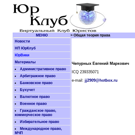
МЕНЮ
> Общая теория права
Новости
НП ЮрКлуб
ЮрВики
Материалы
Чепурных Евгений Маркович
Административное право
ICQ 239335071
Арбитражное право
e-mail:
jj2909@hotbox.ru
Банковское право
Бухучет
Валютное право
Военное право
Гражданское право,
коммерческое право
Избирательное право
Международное право,
МЧП