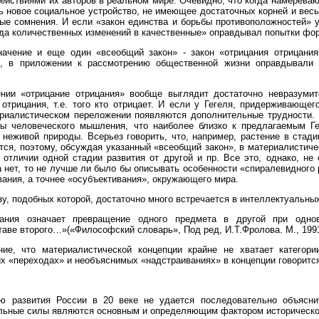
ействиями их авторов в реальном мире. Очевидно, что когда намерева
ь новое социальное устройство, не имеющее достаточных корней и вес
ные сомнения. И если «закон единства и борьбы противоположностей» 
ода количественных изменений в качественные» оправдывал попытки фо
ачение и еще один «всеобщий закон» - закон «отрицания отрицания
е, в приложении к рассмотрению общественной жизни оправдывали 
нии «отрицание отрицания» вообще выглядит достаточно невразумите
 отрицания, т.е. того кто отрицает. И если у Гегеля, придерживающе
ериалистическом переложении появляются дополнительные трудности.
ы человеческого мышления, что наиболее близко к предлагаемым Ге
 неживой природы. Всерьез говорить, что, например, растение в стади
тся, поэтому, обсуждая указанный «всеобщий закон», в материалистиче
 отличии одной стадии развития от другой и пр. Все это, однако, не
та нет, то не лучше ли было бы описывать особенности «спиралевидного
ания, а точнее «осубъективания», окружающего мира.
 подобных которой, достаточно много встречается в интеллектуальных
цания означает превращение одного предмета в другой при одно
аве второго…»(«Философский словарь», Под ред, И.Т.Фролова. М., 1991,
 что материалистической концепции крайне не хватает категории
 «переходах» и необъяснимых «надстраиваниях» в концепции говорится
азвития России в 20 веке не удается последовательно объяснить
льные силы являются основным и определяющим фактором историческо