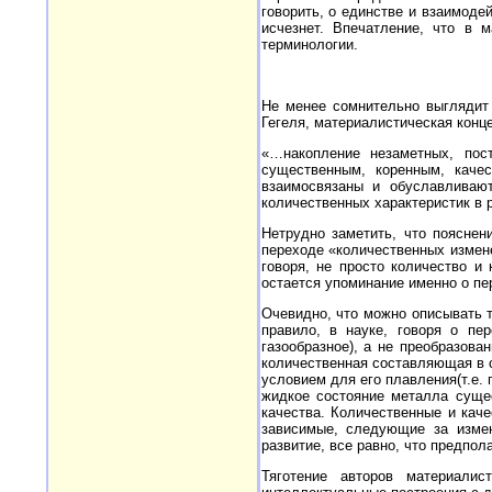
говорить, о единстве и взаимоде
исчезнет. Впечатление, что в м
терминологии.
Не менее сомнительно выглядит 
Гегеля, материалистическая конц
«…накопление незаметных, пос
существенным, коренным, каче
взаимосвязаны и обуславливают
количественных характеристик в р
Нетрудно заметить, что пояснен
переходе «количественных измене
говоря, не просто количество и
остается упоминание именно о пе
Очевидно, что можно описывать т
правило, в науке, говоря о пе
газообразное), а не преобразова
количественная составляющая в с
условием для его плавления(т.е. 
жидкое состояние металла сущес
качества.
Количественные и каче
зависимые, следующие за измен
развитие, все равно, что предпо
Тяготение авторов материалис