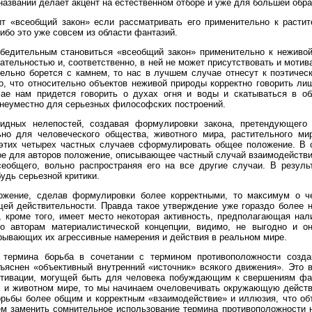
названии делает акцент на естественном отборе и уже для большей обра
т «всеобщий закон» если рассматривать его применительно к растит
ибо это уже совсем из области фантазий.
убедительным становиться «всеобщий закон» применительно к неживо
тельностью и, соответственно, в ней не может присутствовать и мотива
тельно борется с камнем, то нас в лучшем случае отнесут к поэтиче
о, что относительно объектов неживой природы корректно говорить лиш
ае нам придется говорить о духах огня и воды и скатываться в об
 неуместно для серьезных философских построений.
видных нелепостей, создавая формулировки закона, претендующего
но для человеческого общества, животного мира, растительного ми
этих четырех частных случаев сформулировать общее положение. В с
ое для авторов положение, описывающее частный случай взаимодействи
еобщего, вольно распространяя его на все другие случаи. В резул
дь серьезной критики.
ожение, сделав формулировки более корректными, то максимум о 
ей действительности. Правда такое утверждение уже гораздо более н
и, кроме того, имеет место некоторая активность, предполагающая н
ло авторам материалистической концепции, видимо, не выгодно и о
рывающих их агрессивные намерения и действия в реальном мире.
е термина борьба в сочетании с термином противоположности созд
ъяснен «объективный внутренний «источник» всякого движения». Это вп
отивации, могущей быть для человека побуждающим к свершениям фак
м и животном мире, то мы начинаем очеловечивать окружающую действ
орьбы более общим и корректным «взаимодействие» и иллюзия, что об
ем заменить сомнительное использование термина противоположности н