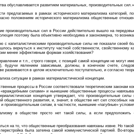
ва обуславливается развитием материальных, производительных сил.»(Ле
сти предлагаемых в рамках исторического материализма категорий, по
ласно положениям исторического материализма общественные отношен
итие производительных сил в России действительно вышло на передовы
волюция поэтому была объективно необходима и закономерна, то возни
ю с капиталистическими производительные силы не показали своей бо
шлось вернуться к институту частной собственности, свойственному к
еории менее эффективным формам хозяйствования?
правлении и т.п., строго говоря, с позиций самой концепции не могут и
), будучи явлением зависимым, должны, в конечном счете, следов
е развиваются в целом исключительно поступательно, и согласно теор
лиза ситуации в рамках материалистической концепции.
ественные процессы в России соответствовали теоретическим законам к
 «враждебными силами» и нынешние общественные процессы навязываю
атериалистическая концепция утверждает, что производительные сил
й общественного развития, и, значит, в обществе нет сил способных н
 и производительным силам, в частности, нынешние «пагубные» услови
ализму в обществе просто нет такой силы, а если предположить 
аться на то, что общественные преобразования навязаны извне. Но так
 перестройка была затеяна самой коммунистической партией. Во-втор