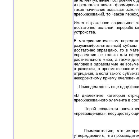
интеллектуальные построения с д
и предлагают начать формироват
такое начинание вызывает закон
преобразований, то «закон перех
Имел выраженное социальное зн
достаточно вольной переработк
устройства.
В материалистическом переложе
разумный(сознательный) субъект
достаточно оправдано, то в мат
справедлив не только для сфер
растительного мира, а также для
человек в здравом уме не возьме
в развитии, о преемственности и
отрицания, а если такого субъек
некорректному приему очеловечив
Приведем здесь еще одну фразу,
«В диалектике категория отри
преобразованного элемента в сост
Порой создается впечатление,
«превращениях», несуществующих
Примечательно, что историю р
утверждающего, что производите