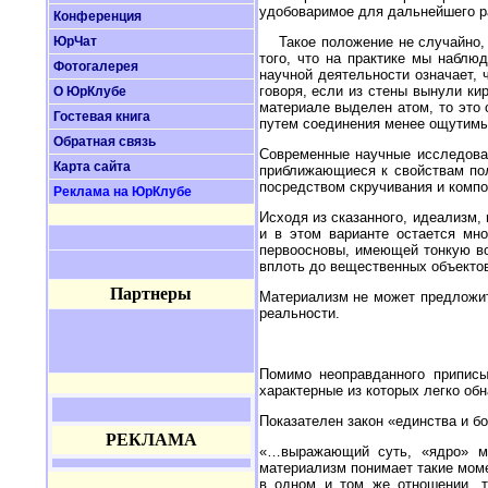
удобоваримое для дальнейшего р
Конференция
ЮрЧат
Такое положение не случайно, по
того, что на практике мы наблю
Фотогалерея
научной деятельности означает, 
говоря, если из стены вынули кир
О ЮрКлубе
материале выделен атом, то это
Гостевая книга
путем соединения менее ощутимы
Обратная связь
Современные научные исследова
Карта сайта
приближающиеся к свойствам пол
посредством скручивания и компо
Реклама на ЮрКлубе
Исходя из сказанного, идеализм,
и в этом варианте остается мн
первоосновы, имеющей тонкую во
вплоть до вещественных объектов
Партнеры
Материализм не может предложит
реальности.
Помимо неоправданного приписы
характерные из которых легко об
Показателен закон «единства и б
РЕКЛАМА
«…выражающий суть, «ядро» ма
материализм понимает такие момен
в одном и том же отношении, т.