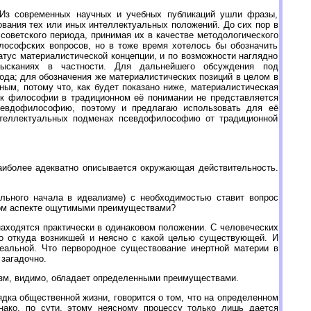
 Из современных научных и учебных публикаций ушли фразы,
вания тех или иных интеллектуальных положений. До сих пор в
оветского периода, принимая их в качестве методологического
лософских вопросов, но в тоже время хотелось бы обозначить
тус материалистической концепции, и по возможности наглядно
зысканиях в частности. Для дальнейшего обсуждения под
да; для обозначения же материалистических позиций в целом в
ным, потому что, как будет показано ниже, материалистическая
ё к философии в традиционном её понимании не представляется
псевдофилософию, поэтому и предлагаю использовать для её
интеллектуальных подменах псевдофилософию от традиционной
иболее адекватно описывается окружающая действительность.
ального начала в идеализме) с необходимостью ставит вопрос
том аспекте ощутимыми преимуществами?
аходятся практически в одинаковом положении. С человеческих
но откуда возникшей и неясно с какой целью существующей. И
еальной. Что первородное существование инертной материи в
загадочно.
зм, видимо, обладает определенными преимуществами.
ка общественной жизни, говорится о том, что на определенном
нако, по сути, этому неясному процессу только лишь дается