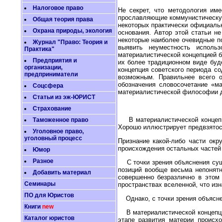
Налоговое право
Не секрет, что методология им
прославляющие коммунистическую
Общая теория права
некоторых практически официаль
Охрана природы, экология
основания. Автор этой статьи н
некоторые наиболее очевидные п
Журнал "Право: Теория и
выявить неуместность исполь
Практика"
материалистической концепцией б
Предприятия и
их более традиционном виде буде
организации,
концепция советского периода с
предприниматели
возможным. Правильнее всего о
обозначения словосочетание «м
Соцсфера
материалистической философии д
Статьи из эж-ЮРИСТ
Страхование
В материалистической концепци
Таможенное право
Хорошо иллюстрирует предвзятос
Уголовное право,
уголовный процесс
Признание какой-либо части окр
происхождения остальных частей
Юмор
Разное
С точки зрения объяснения суще
позиций вообще весьма непонятн
Добавить материал
совершенно безразлично в этом
Семинары
пространствах вселенной, что из
ПО для Юристов
Однако, с точки зрения объясне
Книги
new
В материалистической концепции 
Каталог юристов
этапе развития материи происх