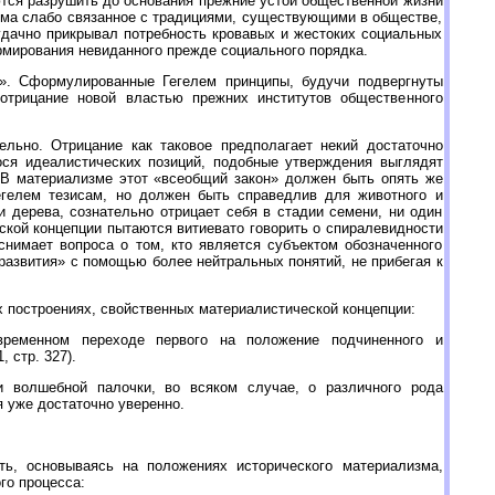
ются разрушить до основания прежние устои общественной жизни
ьма слабо связанное с традициями, существующими в обществе,
удачно прикрывал потребность кровавых и жестоких социальных
рмирования невиданного прежде социального порядка.
». Сформулированные Гегелем принципы, будучи подвергнуты
отрицание новой властью прежних институтов общественного
льно. Отрицание как таковое предполагает некий достаточно
гося идеалистических позиций, подобные утверждения выглядят
 В материализме этот «всеобщий закон» должен быть опять же
гелем тезисам, но должен быть справедлив для животного и
и дерева, сознательно отрицает себя в стадии семени, ни один
ской концепции пытаются витиевато говорить о спиралевидности
 снимает вопроса о том, кто является субъектом обозначенного
 развития» с помощью более нейтральных понятий, не прибегая к
 построениях, свойственных материалистической концепции:
временном переходе первого на положение подчиненного и
 стр. 327).
 волшебной палочки, во всяком случае, о различного рода
 уже достаточно уверенно.
, основываясь на положениях исторического материализма,
го процесса: