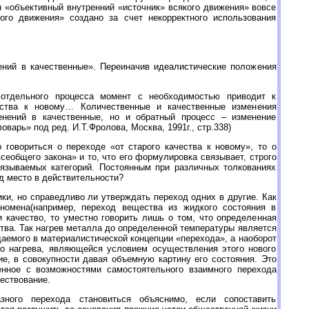
н «объективный внутренний «источник» всякого движения» вовсе
кого движения» создано за счет некорректного использования
ений в качественные». Переиначив идеалистические положения
 отдельного процесса момент с необходимостью приводит к
ества к новому… Количественные и качественные изменения
енений в качественные, но и обратный процесс – изменение
варь» под ред. И.Т.Фролова, Москва, 1991г., стр.338)
 говориться о переходе «от старого качества к новому», то о
еобщего закона» и то, что его формулировка связывает, строго
связываемых категорий. Постоянным при различных толкованиях
д место в действительности?
ки, но справедливо ли утверждать переход одних в другие. Как
номена(например, переход вещества из жидкого состояния в
и качество, то уместно говорить лишь о том, что определенная
ва. Так нагрев металла до определенной температуры является
даемого в материалистической концепции «перехода», а наоборот
го нагрева, являющейся условием осуществления этого нового
е, в совокупности давая объемную картину его состояния. Это
нное с возможностями самостоятельного взаимного перехода
ществование.
азного перехода становиться объяснимо, если сопоставить