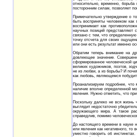
относительно, временно, борьба 
посторонним силам, позволяет по
Примечательно утверждение о то
быть восприняты человеком как п
воспринимает как противоположн
научных позиций представляют с
связано с тем, что определенную
точку отсчета для своих ощущен
или они есть результат именно о
Обратим теперь внимание на др
довлеющее значение. Совершенн
сформированное человеческой цив
великих художников, поэтов, зод
не из любви, а из борьбы? И поч
как любовь, являющемся побудит
Проанализируем подробнее, что 
наличие вполне определенной мо
явления. Нужно отметить, что при
Поскольку далеко не вся жизнь 
выглядит недостаточно убедитель
окружающего мира. А такое рас
справедлив, помимо человеческог
До настоящего времени в науке н
или явления как негативного, то
уместно говорить об инстинктах