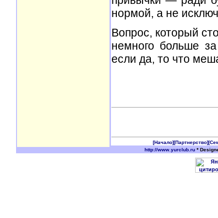
привычки — ради б
нормой, а не исклю
Вопрос, который сто
немного больше за
если да, то что меш
[Начало]
[Партнерство]
[Се
http://www.yurclub.ru
* Design