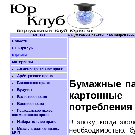
МЕНЮ
> Бумажные пакеты: ламинированные
Новости
НП ЮрКлуб
ЮрВики
Материалы
Административное право
Арбитражное право
Бумажные па
Банковское право
Бухучет
картонные 
Валютное право
потребления
Военное право
Гражданское право,
коммерческое право
В эпоху, когда эко
Избирательное право
необходимостью, 
Международное право,
МЧП