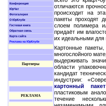
всего это крафт-б
Конференция
отличаются прочно
ЮрЧат
происходит на эт
Фотогалерея
пакеты проходят д
О ЮрКлубе
слоем полимера и
Гостевая книга
придаёт им влагост
Обратная связь
Карта сайта
их идеальными для 
Реклама на ЮрКлубе
Картонные пакеты,
многослойного мате
выдерживать значи
Партнеры
области упаковоч
кандидат техничес
индустрии: «Совр
картонный пакет
пластиковым анало
РЕКЛАМА
течение нескол
незаменимыми дл