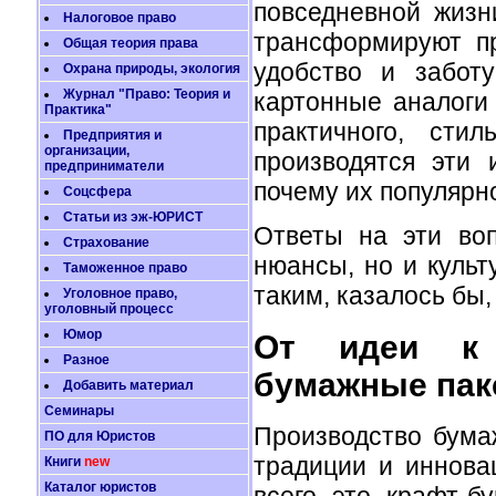
повседневной жизн
Налоговое право
трансформируют п
Общая теория права
удобство и забот
Охрана природы, экология
Журнал "Право: Теория и
картонные аналоги 
Практика"
практичного, сти
Предприятия и
организации,
производятся эти
предприниматели
почему их популярн
Соцсфера
Статьи из эж-ЮРИСТ
Ответы на эти воп
Страхование
нюансы, но и культ
Таможенное право
таким, казалось бы
Уголовное право,
уголовный процесс
Юмор
От идеи к 
Разное
бумажные пак
Добавить материал
Семинары
Производство бума
ПО для Юристов
традиции и иннова
Книги
new
Каталог юристов