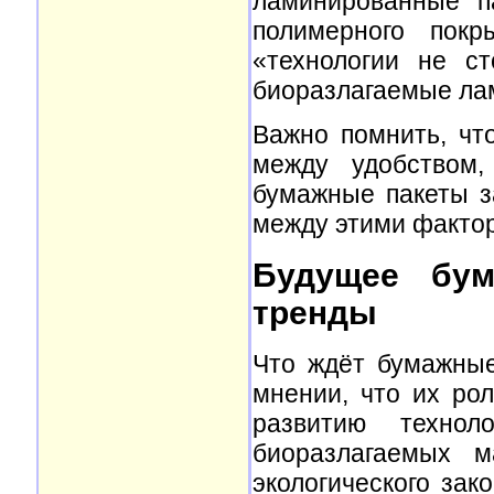
ламинированные п
полимерного покр
«технологии не с
биоразлагаемые лам
Важно помнить, чт
между удобством,
бумажные пакеты з
между этими факто
Будущее бум
тренды
Что ждёт бумажные
мнении, что их рол
развитию технол
биоразлагаемых м
экологического зак