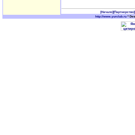
[Начало]
[Партнерство]
http://www.yurclub.ru
* Des