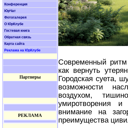
Конференция
ЮрЧат
Фотогалерея
О ЮрКлубе
Гостевая книга
Обратная связь
Карта сайта
Реклама на ЮрКлубе
Современный ритм 
как вернуть утеря
Городская суета, ш
Партнеры
возможности нас
воздухом, тиши
умиротворения и
внимание на заго
РЕКЛАМА
преимущества цивил