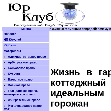
МЕНЮ
> Жизнь в гармонии с природой: почему
Новости
НП ЮрКлуб
ЮрВики
Материалы
Административное право
Арбитражное право
Банковское право
Жизнь в га
Бухучет
коттеджн
Валютное право
Военное право
идеальным 
Гражданское право,
коммерческое право
Избирательное право
горожан
Международное право,
МЧП