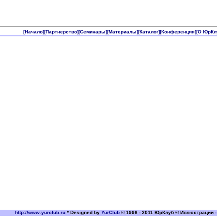
[Начало]
[Партнерство]
[Семинары]
[Материалы]
[Каталог]
[Конференция]
[О ЮрКл
http://www.yurclub.ru
* Designed by
YurClub
© 1998 - 2011 ЮрКлуб © Иллюстрации -