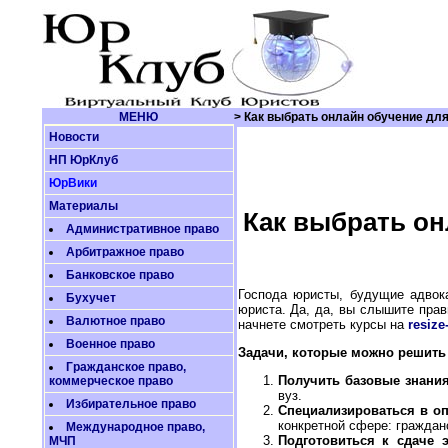
МЕНЮ
> Как выбрать онлайн обучение дл
Новости
НП ЮрКлуб
ЮрВики
Материалы
Как выбрать он
Административное право
Арбитражное право
Банковское право
Господа юристы, будущие адвок
Бухучет
юриста. Да, да, вы слышите прав
Валютное право
начнете смотреть курсы на
resize
Военное право
Задачи, которые можно решить
Гражданское право,
Получить базовые знани
коммерческое право
вуз.
Избирательное право
Специализироваться в оп
конкретной сфере: гражданс
Международное право,
Подготовиться к сдаче э
МЧП