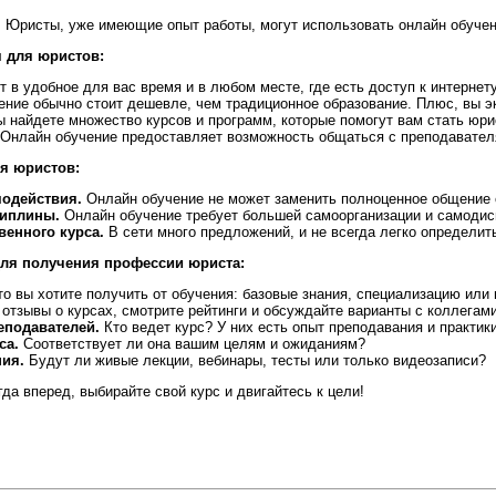
.
Юристы, уже имеющие опыт работы, могут использовать онлайн обучен
 для юристов:
 в удобное для вас время и в любом месте, где есть доступ к интернету
ние обычно стоит дешевле, чем традиционное образование. Плюс, вы эко
 найдете множество курсов и программ, которые помогут вам стать юрис
Онлайн обучение предоставляет возможность общаться с преподавателя
я юристов:
модействия.
Онлайн обучение не может заменить полноценное общение с
иплины.
Онлайн обучение требует большей самоорганизации и самодис
венного курса.
В сети много предложений, и не всегда легко определить
для получения профессии юриста:
о вы хотите получить от обучения: базовые знания, специализацию ил
отзывы о курсах, смотрите рейтинги и обсуждайте варианты с коллегами
еподавателей.
Кто ведет курс? У них есть опыт преподавания и практик
са.
Соответствует ли она вашим целям и ожиданиям?
ния.
Будут ли живые лекции, вебинары, тесты или только видеозаписи?
гда вперед, выбирайте свой курс и двигайтесь к цели!