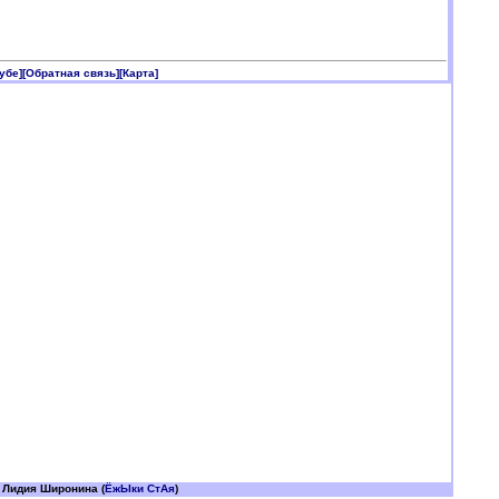
убе]
[Обратная связь]
[Карта]
 Лидия Широнина (
ЁжЫки СтАя
)