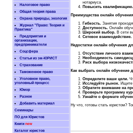
нотариуса.
Налоговое право
Повысить квалификацию
Общая теория права
Преимущества онлайн обучения
Охрана природы, экология
Гибкость.
Занятия проходят
Журнал "Право: Теория и
Доступность.
Онлайн обуче
Практика"
Широкий выбор.
В сети вы
Предприятия и
Сетевое взаимодействие.
организации,
предприниматели
Недостатки онлайн обучения дл
Соцсфера
Отсутствие личного взаи
Необходимость самодисц
Статьи из эж-ЮРИСТ
Риск выбора низкокачест
Страхование
Как выбрать онлайн обучение 
Таможенное право
Определите ваши цели.
Чт
Уголовное право,
уголовный процесс
Исследуйте рынок.
Ищите 
Обратите внимание на пр
Юмор
Проверьте программу кур
Узнайте о формате обуче
Разное
Добавить материал
Ну что, готовы стать юристом? То
Семинары
ПО для Юристов
Книги
new
Каталог юристов