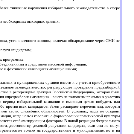
лее типичные нарушения избирательного законодательства в сфере
без необходимых выходных данных;
срока, установленного законом, включая обнародование через СМИ не
услуги кандидатам;
х программах;
объединениями и средствами массовой информации;
ю и фактически являющихся агитационными;
альных и муниципальных органов власти и с учетом приобретенного
ательное законодательство, регулирующее проведение предвыборной
частие в референдуме граждан Российской Федерации», которая была
тия «предвыборная агитация» - в него не включены призывы к участию
я в период избирательной кампании и имеющая целью побудить или
ибо против всех кандидатов. Закон расширяет перечень лиц, которым
ми своих служебных обязанностей. В условиях, когда не созданы
рмации, когда нельзя говорить о формировании политической культуры
является стабилизирующим фактором. В новой редакции Федерального
сти, достоинству, деловой репутации кандидата, если они не могут
траняется не только на государственные и муниципальные, но и на