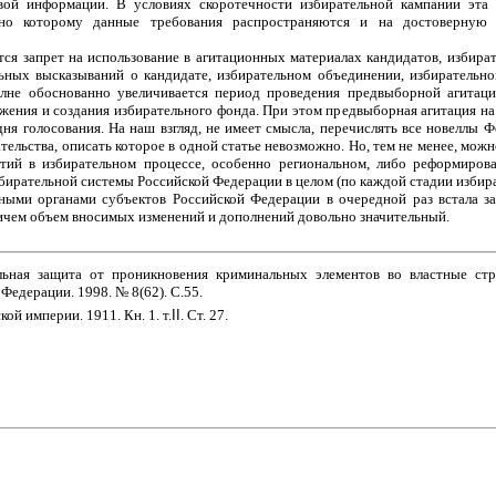
овой информации. В условиях скоротечности избирательной кампании эта
сно которому данные требования распространяются и на достоверну
тся запрет на использование в агитационных материалах кандидатов, избира
ьных высказываний о кандидате, избирательном объединении, избирательн
лне обоснованно увеличивается период проведения предвыборной агитации
вижения и создания избирательного фонда. При этом предвыборная агитация н
дня голосования. На наш взгляд, не имеет смысла, перечислять все новеллы
тельства, описать которое в одной статье невозможно. Но, тем не менее, можн
ий в избирательном процессе, особенно региональном, либо реформирова
ирательной системы Российской Федерации в целом (по каждой стадии избират
ьными органами субъектов Российской Федерации в очередной раз встала за
ичем объем вносимых изменений и дополнений довольно значительный.
ьная защита от проникновения криминальных элементов во властные стр
Федерации. 1998. № 8(62). С.55.
ой империи. 1911. Кн. 1. т.
II
. Ст. 27.