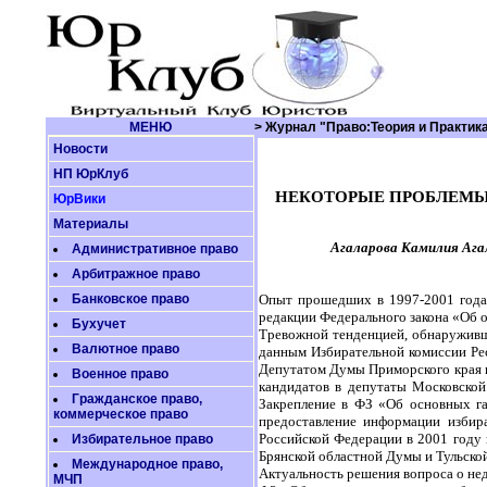
МЕНЮ
> Журнал "Право:Теория и Практик
Новости
НП ЮрКлуб
НЕКОТОРЫЕ ПРОБЛЕМЫ
ЮрВики
Материалы
Агаларова Камилия Ага
Административное право
Арбитражное право
Банковское право
Опыт прошедших в 1997-2001 годах
редакции Федерального закона «Об о
Бухучет
Тревожной тенденцией, обнаруживш
Валютное право
данным Избирательной комиссии Рес
Депутатом Думы Приморского края и
Военное право
кандидатов в депутаты Московской
Гражданское право,
Закрепление в ФЗ «Об основных га
коммерческое право
предоставление информации избир
Российской Федерации в 2001 году
Избирательное право
Брянской областной Думы и Тульско
Международное право,
Актуальность решения вопроса о не
МЧП