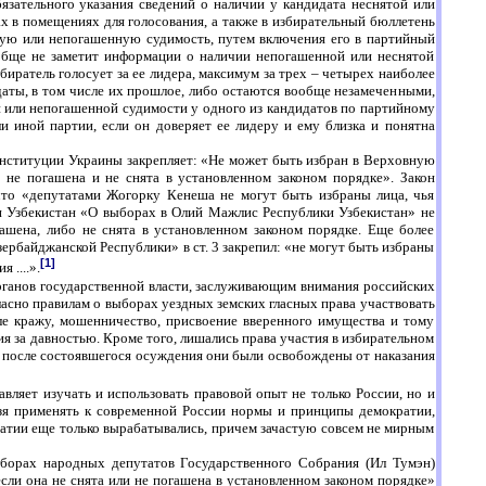
язательного указания сведений о наличии у кандидата неснятой или
х в помещениях для голосования, а также в избирательный бюллетень
ятую или непогашенную судимость, путем включения его в партийный
ообще не заметит информации о наличии непогашенной или неснятой
биратель голосует за ее лидера, максимум за трех – четырех наиболее
аты, в том числе их прошлое, либо остаются вообще незамеченными,
ой или непогашенной судимости у одного из кандидатов по партийному
ли иной партии, если он доверяет ее лидеру и ему близка и понятна
онституции Украины закрепляет: «Не может быть избран в Верховную
не погашена и не снята в установленном законом порядке». Закон
что «депутатами Жогорку Кенеша не могут быть избраны лица, чья
ики Узбекистан «О выборах в Олий Мажлис Республики Узбекистан» не
ашена, либо не снята в установленном законом порядке. Еще более
ербайджанской Республики» в ст. 3 закрепил: «не могут быть избраны
[1]
 ....».
ганов государственной власти, заслуживающим внимания российских
ласно правилам о выборах уездных земских гласных права участвовать
сле кражу, мошенничество, присвоение вверенного имущества и тому
ия за давностью. Кроме того, лишались права участия в избирательном
 после состоявшегося осуждения они были освобождены от наказания
вляет изучать и использовать правовой опыт не только России, но и
ьзя применять к современной России нормы и принципы демократии,
атии еще только вырабатывались, причем зачастую совсем не мирным
выборах народных депутатов Государственного Собрания (Ил Тумэн)
ли она не снята или не погашена в установленном законом порядке»