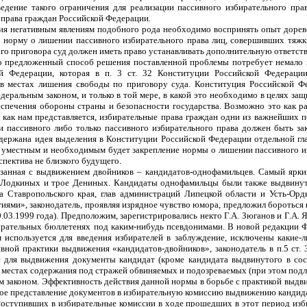
введение такого ограничения для реализации пассивного избирательного п
права граждан Российской Федерации.
ния негативным явлениям подобного рода необходимо воспринять опыт доре
е норму о лишении пассивного избирательного права лиц, совершивших тяжк
го приговора суд должен иметь право устанавливать дополнительную ответств
о предложенный способ решения поставленной проблемы потребует немало 
й Федерации, которая в п. 3 ст. 32 Конституции Российской Федераци
 местах лишения свободы по приговору суда. Конституция Российской Фе
едеральным законом, и только в той мере, в какой это необходимо в целях за
еспечения обороны страны и безопасности государства. Возможно это как раз
, как нам представляется, избирательные права граждан одни из важнейших 
и пассивного либо только пассивного избирательного права должен быть за
держана идея выделения в Конституции Российской Федерации отдельной гл
не уместным и необходимым будет закрепление нормы о лишении пассивного 
спектива не близкого будущего.
язанная с выдвижением двойников – кандидатов-однофамильцев. Самый ярки
Лодкиных и трое Дениных. Кандидаты однофамильцы были также выдвинуты
ра Ставропольского края, глав администраций Липецкой области и Усть-Ор
ями», законодатель, проявляя изрядное чувство юмора, предложил бороться 
т 30.03.1999 года). Предположим, зарегистрировались некто Г.А. Зюганов и Г.
ирательных бюллетенях под каким-нибудь псевдонимами. В новой редакции 
м используется для введения избирателей в заблуждение, исключены какие
ивной практики выдвижения «кандидатов-двойников», законодатель в п.5 ст. 
для выдвижения документы кандидат (кроме кандидата выдвинутого в сост
 в местах содержания под стражей обвиняемых и подозреваемых (при этом под
м законом. Эффективность действия данной нормы в борьбе с практикой выдв
е представление документов в избирательную комиссию выдвижению кандида
поступивших в избирательные комиссии в ходе прошедших в этот период изб