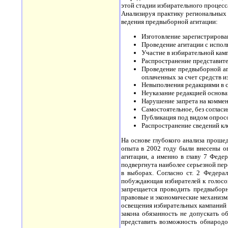
этой стадии избирательного процес
Анализируя практику региональных
ведения предвыборной агитации:
Изготовление зарегистриров
Проведение агитации с испол
Участие в избирательной кам
Распространение представит
Проведение предвыборной аги
оплаченных за счет средств 
Невыполнения редакциями в с
Неуказание редакцией основа
Нарушение запрета на комме
Самостоятельное, без соглас
Публикация под видом опрос
Распространение сведений кл
На основе глубокого анализа прош
опыта в 2002 году были внесены о
агитации, а именно в главу 7 Феде
подвергнута наиболее серьезной пер
в выборах. Согласно ст. 2 Федера
побуждающая избирателей к голосов
запрещается проводить предвыборн
правовые и экономические механизмы
освещения избирательных кампаний 
закона обязанность не допускать о
представить возможность обнародо