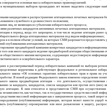
са совершается основная масса избирательных правонарушений.
 и муниципальных выборов прошедших лет можно выделить следующие наибо
анными кандидатами и распространение агитационных печатных материалов 
ьзованием служебного и должностного положения;
пании лиц, не являющихся субъектами избирательного процесса;
елями различных кандидатов анонимных печатных агитационных материалов;
тации в период, когда это запрещено, в том числе ведение агитации ранее 
избирательного фонда агитационных материалов под видом информационных;
рок и в полном объеме условий, на которых СМИ разрешается предоставлять 
ний опубликования агитационных материалов;
нтирование предвыборной кампании конкретных кандидатов в информационны
ия того или иного кандидата ведение предвыборной агитации общественными 
ов общественного мнения материалов, содержащих недостоверную информаци
еветнического и оскорбительного характера.
едших в рассматриваемый период избирательных кампаний по выборам регион
пределенные коррективы в действующее федеральное и региональное избир
рального закона «Об основных гарантиях избирательных прав и права на у
еработке. В новой редакции Федерального закона изменено определение поня
льного закона предвыборная агитация – это деятельность, осуществляема
анию за кандидата, кандидатов, список кандидатов или против него (них) л
ую агитацию. К ним относятся и представители СМИ при осуществлении и
 независимости, как частных, так и государственных средств массовой инфо
средствами массовой информации как о завершенном процессе, такой запрет 
бнародования (опубликования) информации, которая может нанести ущерб че
вать (опубликовать) опровержение или иное разъяснение в защиту, распрос