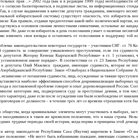
ельных прав ...» 2002 года (как и в редакции 1999 года) необходимости об
е о согласии баллотироваться, в подписные листы, на информационных стенда
Так, в случае выдвижения в качестве депутата гражданина, имеющего несн
нальной избирательной системы) существует опасность, что избиратель в
писке. Как правило, отдавая предпочтение какой-либо политической партии, из
водствуясь в основном своими личностными симпатиями, остальные же кандид
ание. Но даже если избиратель в день голосования узнает о наличии неснят
резко изменить свои взгляды и остановить от голосования в поддержку той и
блемы законодательством некоторых государств – участников СНГ: ст. 76 К
судимость за совершение умышленного преступления, если эта судимость 
 депутатов Жогорку Кенеша Кыргызской Республики» в ст. 1 установил, 
в установленном законе порядке». В соответствии со ст. 23 Закона Республ
 в депутаты Олий Мажлиса: граждане, имеющие судимость, которая не пог
 Азербайджанской Республике: Закон «О выборах в Национальное Собрание Аз
независимо от погашения судимости, лица, осужденные за тяжкие преступления
ставляется наиболее эффективным способом декриминализации выборных ор
дхода к поставленной проблеме говорит и опыт дореволюционной России. Сог
многие категории лиц, подвергшиеся суду за преступные деяния, в том чи
ного характера), даже если после осуждения они были освобождены от наказан
риговорам от должности – в течение трех лет со времени отрешения хотя бы
общества, когда криминальные элементы могут участвовать в выборах, заста
и находившихся в таком же кризисном положении, что и наша страна. Нел
дших трудные периоды своей истории, когда нормы и принципы этой демокр
 и автор законодатели Республики Саха (Якутия) закрепили в Законе «О 
ее положение: «Не могут быть избранными граждане, имеющие судимость, ес