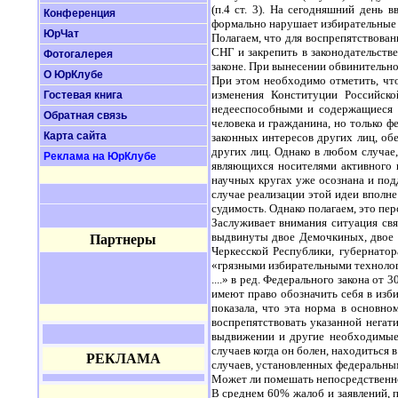
(п.4 ст. 3). На сегодняшний день 
Конференция
формально нарушает избирательные 
ЮрЧат
Полагаем, что для воспрепятствова
СНГ и закрепить в законодательств
Фотогалерея
законе. При вынесении обвинительно
О ЮрКлубе
При этом необходимо отметить, чт
изменения Конституции Российско
Гостевая книга
недееспособными и содержащиеся в
Обратная связь
человека и гражданина, но только ф
Карта сайта
законных интересов других лиц, об
других лиц. Однако в любом случае
Реклама на ЮрКлубе
являющихся носителями активного 
научных кругах уже осознана и под
случае реализации этой идеи впол
судимость. Однако полагаем, это пер
Заслуживает внимания ситуация св
выдвинуты двое Демочкиных, двое 
Партнеры
Черкесской Республики, губернато
«грязными избирательными технологи
....» в ред. Федерального закона о
имеют право обозначить себя в изб
показала, что эта норма в основно
воспрепятствовать указанной негат
выдвижении и другие необходимые 
случаев когда он болен, находиться
РЕКЛАМА
случаев, установленных федеральны
Может ли помешать непосредственно
В среднем 60% жалоб и заявлений, 