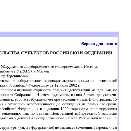
Версия для печати
ЕЛЬСТВА СУБЪЕКТОВ РОССИЙСКОЙ ФЕДЕРАЦИИ
 Удмуртского государственного университета, г. Ижевск,
иденте РФ (РАГС), г. Москва
аиф Терентьевич
вования избирательного законодательства и вызвал принятие новой
ждан Российской Федерации» от 12 июня 2002 г.
прошлом имевших судимость, получить депутатский мандат. Так, по
енного Собрания – 14 имели судимость, из них 2 стали депутатами.
ошении которого возбуждено четыре уголовных дела. В биографиях 15
я к уголовной ответственности до осуждения на различные сроки.
Российской Федерации» в редакции 1999 года норм, гарантирующих
у тенденцию. Так по данным Центральной избирательной комиссии
идатами в депутаты Государственного Совета Республики Марий Эл,
руктуры (как и в федеральные) не вызывает сомнения. Закрепление в