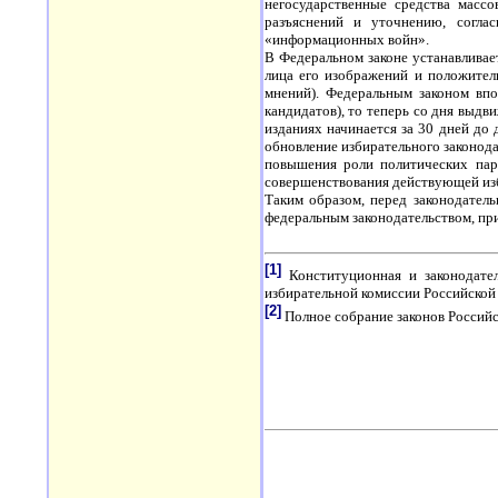
негосударственные средства масс
разъяснений и уточнению, согла
«информационных войн».
В Федеральном законе устанавливае
лица его изображений и положител
мнений). Федеральным законом впо
кандидатов), то теперь со дня выд
изданиях начинается за 30 дней до 
обновление избирательного законода
повышения роли политических парт
совершенствования действующей изб
Таким образом, перед законодател
федеральным законодательством, пр
[1]
Конституционная и законодател
избирательной комиссии Российской 
[2]
Полное собрание законов Российск