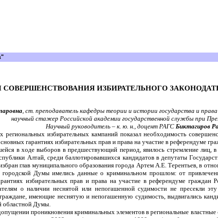
а"
 СОВЕРШЕНСТВОВАНИЯ ИЗБИРАТЕЛЬНОГО ЗАКОНОДАТ
ларовна
, ст. преподаватель кафедры теории и истории государства и права
научный стажер Российской академии государственной службы при През
Научный руководитель – к. ю. н., доцент РАГС
Биктагиров Р
 региональных избирательных кампаний показал необходимость совершенст
сновных гарантиях избирательных прав и права на участие в референдуме гра
ейся в ходе выборов в предшествующий период, явилось стремление лиц, в 
публики Алтай, среди баллотировавшихся кандидатов в депутаты Государств
збран глав муниципального образования города Артем А.Е. Терентьев, в отн
 городской Думы имелись данные о криминальном прошлом: от привлечени
рантиях избирательных прав и права на участие в референдуме граждан 
ателям о наличии неснятой или непогашенной судимости не пресекли эт
 граждане, имеющие неснятую и непогашенную судимость, выдвигались канд
й областной Думы.
допущении проникновения криминальных элементов в региональные властные ст