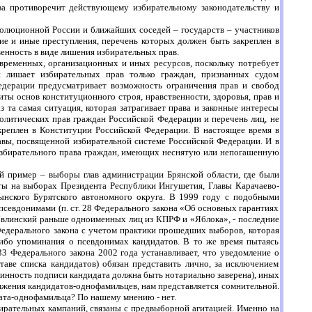
рава противоречит действующему избирательному законодательству и
волюционной России и ближайших соседей – государств – участников
ие и иные преступления, перечень которых должен быть закреплен в
енность в виде лишения избирательных прав.
временных, организационных и иных ресурсов, поскольку потребует
и лишает избирательных прав только граждан, признанных судом
дерации предусматривает возможность ограничения прав и свобод
щиты основ конституционного строя, нравственности, здоровья, прав и
 та самая ситуация, которая затрагивает права и законные интересы
политических прав граждан Российской Федерации и перечень лиц, не
креплен в Конституции Российской Федерации. В настоящее время в
авы, посвященной избирательной системе Российской Федерации. И в
избирательного права граждан, имеющих неснятую или непогашенную
й пример – выборы глав администрации Брянской области, где были
 на выборах Президента Республики Ингушетия, Главы Карачаево-
дынского Бурятского автономного округа. В 1999 году с подобными
псевдонимами (п. ст. 28 Федерального закона «Об основных гарантиях
А. Явлинский раньше одноименных лиц из КПРФ и «Яблока», - последние
Федерального закона с учетом практики прошедших выборов, которая
-либо упоминания о псевдонимах кандидатов. В то же время пытаясь
33 Федерального закона 2002 года устанавливает, что уведомление о
аве списка кандидатов) обязан представить лично, за исключением
линность подписи кандидата должна быть нотариально заверена), иных
ижения кандидатов-однофамильцев, нам представляется сомнительной.
та-однофамильца? По нашему мнению - нет.
ирательных кампаний, связаны с предвыборной агитацией. Именно на