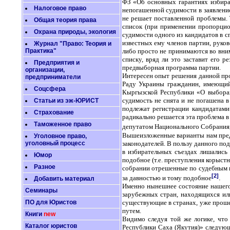
ФЗ «Об основных гарантиях избират
Налоговое право
непогашенной судимости в заявлени
не решает поставленной проблемы. 
Общая теория права
список (при применении пропорцио
Охрана природы, экология
судимости одного из кандидатов в с
известных ему членов партии, руко
Журнал "Право: Теория и
Практика"
либо просто не принимаются во вним
списку, вряд ли это заставит его 
Предприятия и
предвыборная программа партии.
организации,
Интересен опыт решения данной про
предприниматели
Раду Украины гражданин, имеющий 
Соцсфера
Кыргызской Республики «О выборах
судимость не снята и не погашена 
Статьи из эж-ЮРИСТ
подлежат регистрации кандидатами
Страхование
радикально решается эта проблема в
Таможенное право
депутатом Национального Собрания, 
Вышеизложенные варианты нам пред
Уголовное право,
законодателей. В пользу данного по
уголовный процесс
в избирательных съездах лишались 
Юмор
подобное (т.е. преступления корыст
Разное
собрании отрешенные по судебным п
[2]
за давностью и тому подобное
.
Добавить материал
Именно нынешнее состояние нашего 
Семинары
зарубежных стран, находящихся ил
ПО для Юристов
существующие в странах, уже проше
путем.
Книги
new
Видимо следуя той же логике, что
Каталог юристов
Республики Саха (Якутия)» следующ