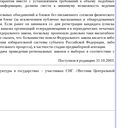
 гарантия вместе с установлением требований к объему подобных
ю информацию, должны свести к минимуму возможность ведения
тельных объединений и блоков без письменного согласия физического
ом блоке (за исключением публично высказанных и обнародованных
. Если ранее он начинался со дня регистрации кандидата (списка
а каналах организаций телерадиовещания и в периодических печатных
 Федерального закона, поскольку произошло довольно таки масштабное
о сказать, что большинство новелл Федерального закона касается либо
ния избирательной системы субъекта Российской Федерации, либо
ельного процесса), в частности стадии предвыборной агитации.
дача приведения региональных законов о выборах в соответствие с
Поступила в редакцию 31.10.2003.
уктуры в государствах – участниках СНГ. //Вестник Центральной