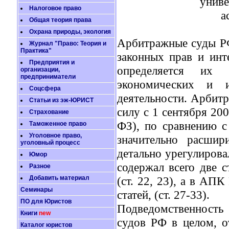
униве
Налоговое право
а
Общая теория права
Охрана природы, экология
Арбитражные суды РФ
Журнал "Право: Теория и
Практика"
законных прав и инт
Предприятия и
определяется их
организации,
предприниматели
экономических и 
Соцсфера
деятельности. Арбит
Статьи из эж-ЮРИСТ
силу с 1 сентября 20
Страхование
ФЗ), по сравнению 
Таможенное право
Уголовное право,
значительно расши
уголовный процесс
детально урегулирова
Юмор
содержал всего две 
Разное
Добавить материал
(ст. 22, 23), а в АП
Семинары
статей, (ст. 27-33).
ПО для Юристов
Подведомственность
Книги
new
судов РФ в целом, о
Каталог юристов