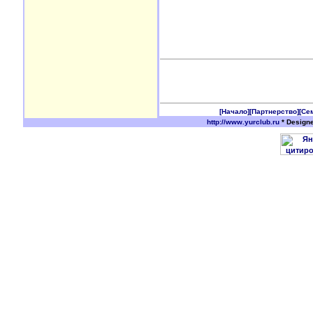
[Начало]
[Партнерство]
[Се
http://www.yurclub.ru
* Design