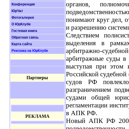
органов, полномо
Конференция
подведомственность
ЮрЧат
Фотогалерея
понимают круг дел, 
О ЮрКлубе
и разрешению систем
Гостевая книга
Следствием полисис
Обратная связь
выделения в рамка
Карта сайта
арбитражно-судебной 
Реклама на ЮрКлубе
арбитражные суды в 
выступая при этом 
Российской судебной 
Партнеры
судов РФ повлекло
разграничением под
судами общей юрис
регламентации инсти
в АПК РФ.
РЕКЛАМА
Новый АПК РФ 2002 
подведомственности