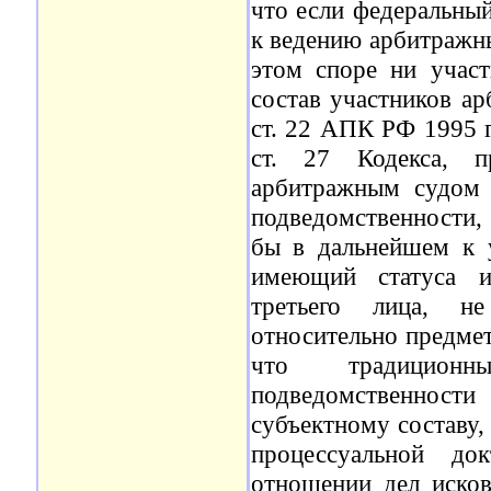
что если федеральный
к ведению арбитражны
этом споре ни участ
состав участников а
ст. 22 АПК РФ 1995 г
ст. 27 Кодекса, п
арбитражным судом 
подведомственности,
бы в дальнейшем к у
имеющий статуса ин
третьего лица, не
относительно предмет
что традиционн
подведомственност
субъектному составу,
процессуальной до
отношении дел исков