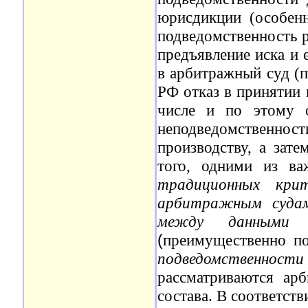
юрисдикции (особен
подведомственность р
предъявление иска и 
в арбитражный суд (
РФ отказ в принятии 
числе и по этому 
неподведомственност
производству, а зат
того, одними из в
традиционных крит
арбитражным судам
между данными 
(
преимущественно п
подведомственност
рассматриваются ар
состава. В соответств