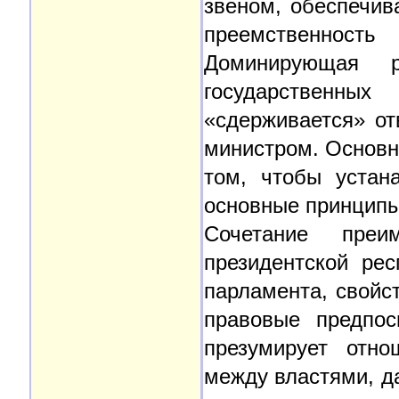
звеном, обеспечи
преемственност
Доминирующая 
государственн
«сдерживается» о
министром. Основн
том, чтобы устан
основные принципы
Сочетание преи
президентской рес
парламента, свойс
правовые предпос
презумирует отно
между властями, д