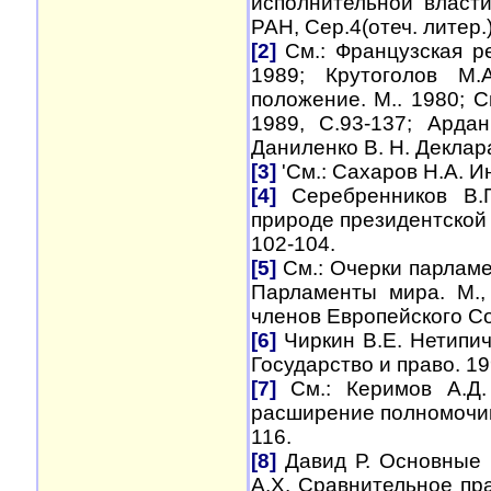
исполнительной власт
РАН, Сер.4(отеч. литер.
[2]
См.: Французская ре
1989; Крутоголов М.
положение. М.. 1980; С
1989, С.93-137; Арда
Даниленко В. Н. Деклара
[3]
'См.: Сахаров Н.А. И
[4]
Серебренников В.Г
природе
президентской
102-104.
[5]
См.: Очерки парламен
Парламенты мира. М.,
членов Европейского Со
[6]
Чиркин В.Е. Нетипич
Государство и право. 19
[7]
См.: Керимов А.Д.
расширение полномочий 
116.
[8]
Давид Р. Основные 
А.Х. Сравнительное пр