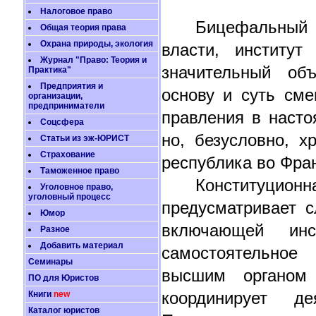
Налоговое право
Бицефальный 
Общая теория права
Охрана природы, экология
власти, институт
Журнал "Право: Теория и
значительный об
Практика"
Предприятия и
основу и суть см
организации,
предприниматели
правления в насто
Соцсфера
но, безусловно, 
Статьи из эж-ЮРИСТ
Страхование
республика во Фра
Таможенное право
Конституцион
Уголовное право,
уголовный процесс
предусматривает с
Юмор
включающей инс
Разное
Добавить материал
самостоятельное 
Семинары
высшим органом 
ПО для Юристов
координирует де
Книги
new
Каталог юристов