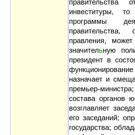
правительства о
инвеституры, т
программы дея
правительства, 
правления, может
значител
ь
ную поли
президент в сост
функционирование 
назначает и смещ
премьер-министр
состава органов ю
возглавляет засед
его заседаний; о
государства; обла