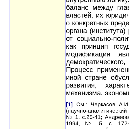
баланс между гла
властей, их юриди
о конкретных преде
органа (института)
от социально-поли
как принцип госу
модификации явл
демократического,
Процесс применен
иной стране обус
развития, харак
механизма, эконом
[1]
См.: Черкасов А.И
(научно-аналитический 
№ 1, с.25-41; Андреев
1994, № 5. с. 172-2