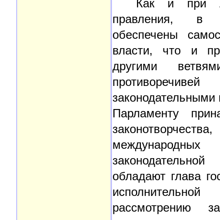
Как и при л
правления, в "п
обеспечены самос
власти, что и пр
другими ветвям
противоречиве
законодательными 
Парламенту при
законотворчеств
международны
законодательной
обладают глава го
исполнительной
рассмотрению за