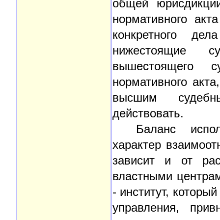
общей юрисдикции
нормативного акт
конкретного дел
нижестоящие с
вышестоящего су
нормативного акта
высшим судебн
действовать.
Баланс испол
характер взаимоо
зависит и от рас
властными центра
- институт, которы
управления, прив