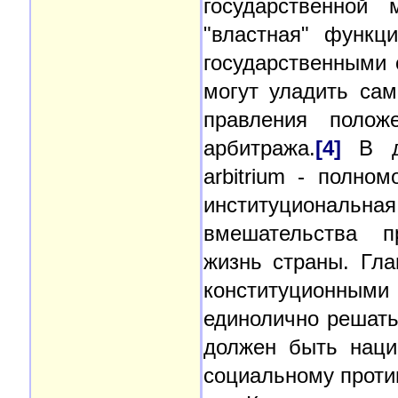
государственной
"властная" функц
государственными 
могут уладить са
правления положе
арбитража.
[4]
В да
arbitrium - полно
институционал
вмешательства п
жизнь страны. Гла
конституционны
единолично решать
должен быть наци
социальному проти