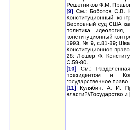
Решетников Ф.М. Правов
[9]
См.: Боботов С.В. 
Конституционный конт
Верховный суд США как
политика идеология
конституционный контро
1993, № 9, с.81-89; Шв
Конституционное право:
28; Люшер Ф. Конститу
С.59-80.
[10]
См.: Разделенная
президентом и Кон
государственное право.
[11]
Кулябин. А, И. П
власти?//Государство и 