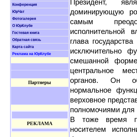
Президент, явл
Конференция
доминирующую ро
ЮрЧат
Фотогалерея
самым преодо
О ЮрКлубе
исполнительной в
Гостевая книга
глава государства
Обратная связь
Карта сайта
исключительно фу
Реклама на ЮрКлубе
смешанной форме 
центральное мес
органов. Он об
Партнеры
нормальное функц
верховное предста
полномочиями для 
В тоже время пр
РЕКЛАМА
носителем исполн