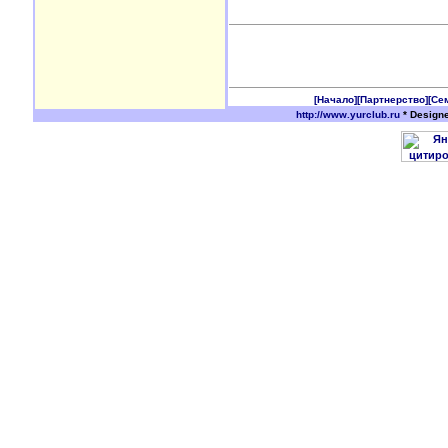
[Начало]
[Партнерство]
[Се
http://www.yurclub.ru
* Design