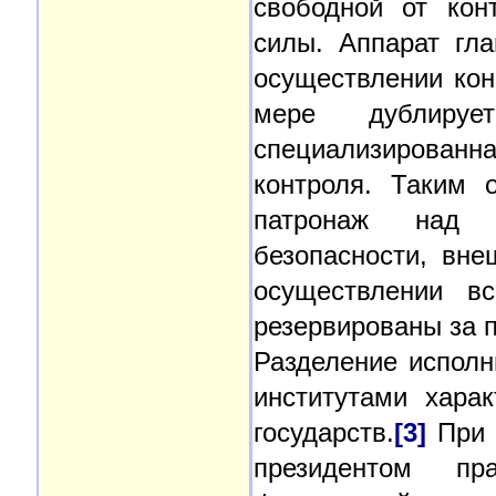
свободной от кон
силы. Аппарат гл
осуществлении кон
мере дублиру
специализированн
контроля. Таким 
патронаж над п
безопасности, вне
осуществлении в
резервированы за 
Разделение испол
институтами хара
государств.
[3]
При 
президентом пр