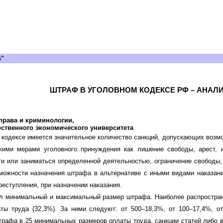
а"
ШТРАФ В УГОЛОВНОМ КОДЕКСЕ РФ – АНАЛ
права и криминологии,
рственного экономического университета
 кодексе имеется значительное количество санкций, допускающих возм
акими мерами уголовного принуждения как лишение свободы, арест, 
и или заниматься определенной деятельностью, ограничение свободы,
зможности назначения штрафа в альтернативе с иными видами наказа
еступления, при назначении наказания.
ил минимальный и максимальный размер штрафа. Наиболее распростра
ы труда (32,3%). За ними следуют: от 500–18,3%, от 100–17,4%, от
трафа в 25 минимальных размеров оплаты труда, санкции статей либо