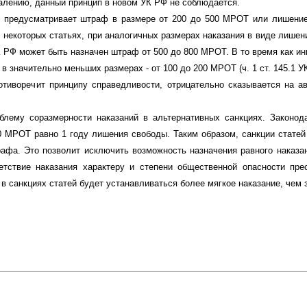
алению, данный принцип в новом УК РФ не соблюдается.
РФ предусматривает штраф в размере от 200 до 500 МРОТ или лишение
9. В некоторых статьях, при аналогичных размерах наказания в виде лиш
УК РФ может быть назначен штраф от 500 до 800 МРОТ. В то время как 
 значительно меньших размерах - от 100 до 200 МРОТ (ч. 1 ст. 145.1 У
отиворечит принципу справедливости, отрицательно сказывается на а
блему соразмерности наказаний в альтернативных санкциях. Законо
 МРОТ равно 1 году лишения свободы. Таким образом, санкции статей
афа. Это позволит исключить возможность назначения равного наказа
етствие наказания характеру и степени общественной опасности пр
в санкциях статей будет устанавливаться более мягкое наказание, чем 