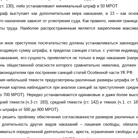
2 ст. 130), либо устанавливают минимальный штраф в 50 МРОТ.
аф выступает как дополнительная мера наказания, в 13 – как основн
его назначение зависит от усмотрения суда. Как правило, нижняя грани
ты труда. Наиболее распространенным является закрепление максима
и иное преступное посягательство должны устанавливаться законодат
ходимую сумму штрафа, в пределах санкции статьи, с учетом индивиду
наказания, его сущность проявляется не только в виде наказания (нап
ень общественной опасности которого сравнительно невелика, долже
законодателем при построении санкций статей Особенной части УК РФ.
ния небольшой тяжести предусмотрены различные размеры штрафа от 50 до
ичная картина наблюдается при анализе санкций за преступления средн
 до 700 МРОТ). Нередко устанавливаются одинаковые и даже более вы
ней тяжести (ч.3 ст. 183), средней тяжести (ст. 142) и тяжких (ч.1. ст. 
 штрафа от 500 до 800 МРОТ).
 решить проблему обеспечения согласованности размеров различных н
длительность других видов наказаний – лишения свободы, обязател
иматься определенной деятельностью, ареста, ограничения свободы и 