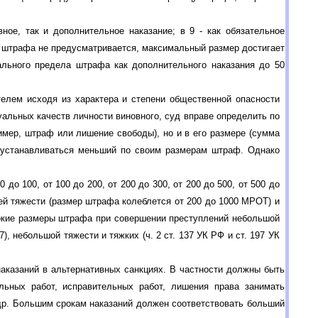
ое, так и дополнительное наказание; в 9 - как обязательное
ца штрафа не предусматривается, максимальный размер достигает
льного предела штрафа как дополнительного наказания до 50
елем исходя из характера и степени общественной опасности
альных качеств личности виновного, суд вправе определить по
ример, штраф или лишение свободы), но и в его размере (сумма
н устанавливаться меньший по своим размерам штраф. Однако
 100, от 100 до 200, от 200 до 300, от 200 до 500, от 500 до
ей тяжести (размер штрафа колеблется от 200 до 1000 МРОТ) и
сокие размеры штрафа при совершении преступлений небольшой
187), небольшой тяжести и тяжких (ч. 2 ст. 137 УК РФ и ст. 197 УК
аказаний в альтернативных санкциях. В частности должны быть
ьных работ, исправительных работ, лишения права занимать
др. Большим срокам наказаний должен соответствовать больший