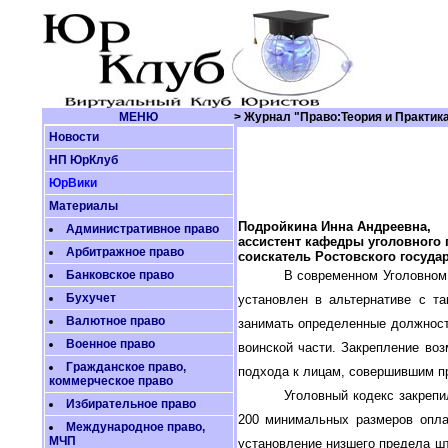
МЕНЮ
> Журнал "Право:Теория и Практик
Новости
НП ЮрКлуб
ЮрВики
Материалы
Подройкина Инна Андреевна,
Административное право
ассистент кафедры уголовного 
Арбитражное право
соискатель Ростовского госуда
Банковское право
В современном Уголовном
Бухучет
установлен в альтернативе с т
Валютное право
занимать определенные должност
Военное право
воинской части. Закрепление во
Гражданское право,
подхода к лицам, совершившим пр
коммерческое право
Уголовный кодекс закреп
Избирательное право
200 минимальных размеров оплат
Международное право,
МЧП
установление низшего предела ш