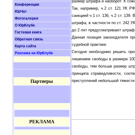
размер штрафа и наоборот. К сож
Конференция
Так, например, ч.2 ст. 121 УК 
ЮрЧат
санкцией ч.1 ст. 136, ч.2 ст. 13
Фотогалерея
штрафа, в частности по ст. 242 
О ЮрКлубе
до 2 лет предусматривают штраф в
Гостевая книга
Данная позиция законодателя пр
Обратная связь
судебной практике.
Карта сайта
Сегодня необходимо решить про
Реклама на ЮрКлубе
лишением свободы в размере 100
свободы, тем больше размер штр
принципа справедливости, соотв
преступлений небольшой тяжести 
Партнеры
РЕКЛАМА