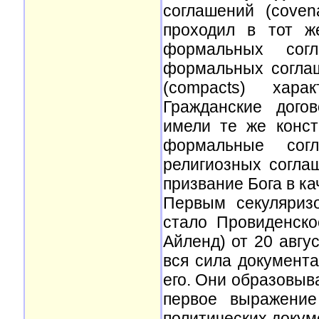
соглашений (coven
проходил в тот ж
формальных сог
формальных соглаш
(compacts) харак
Гражданские дого
имели те же конст
формальные согл
религиозных согла
призвание Бога в ка
Первым секуляриз
стало Провиденско
Айленд) от 20 авгус
вся сила документ
его. Они образовыв
первое выражение
политических докум