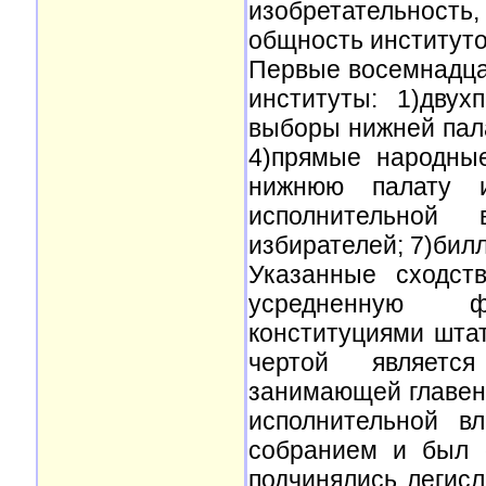
изобретательност
общность институто
Первые восемнадца
институты: 1)двух
выборы нижней пала
4)прямые народны
нижнюю палату и
исполнительной
избирателей; 7)билл
Указанные сходст
усредненную ф
конституциями шта
чертой является
занимающей главен
исполнительной в
собранием и был 
подчинялись легисл