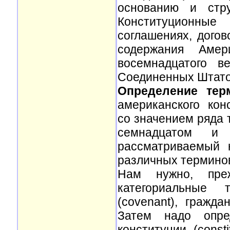
основанию и стру
Конституционные
соглашениях, дого
содержания Амер
восемнадцатого в
Соединенных Штато
Определение тер
американского кон
со значением ряда 
семнадцатом и
рассматриваемый 
различных терминов
Нам нужно, преж
категориальные
(covenant), граждан
Затем надо опред
конституции (consti