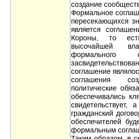
создание сообществ
Формальное соглаше
пересекающихся зн
является соглаше
Короны, то есть
высочайшей вла
формального с
засвидетельство
соглашение являлось
соглашения соз
политические обяз
обеспечивались кл
свидетельствует, 
гражданский догово
обеспечителей буд
формальным соглаш
Таким образом, в 