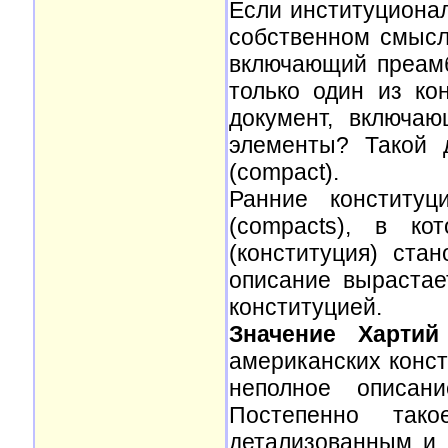
Если институциональ
собственном смысл
включающий преамб
только один из ко
документ, включа
элементы? Такой 
(compact).
Ранние конституц
(compacts), в ко
(конституция) ста
описание вырастае
конституцией.
Значение Хартий
американских конс
неполное описани
Постепенно так
детализованным и 