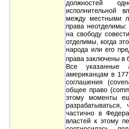
должностей од
исполнительной в
между местными л
права неотделимы: 
на свободу совест
отделимы, когда эт
народа или его пр
права заключены в 
Все указанные а
американцам в 1776
соглашения (coven
общее право (comm
этому моменты ещ
разрабатываться,
частично в Федера
властей к этому п
соотносилась по