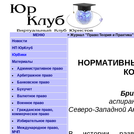
МЕНЮ
> Журнал "Право:Теория и Практика"
Новости
НП ЮрКлуб
ЮрВики
НОРМАТИВНЫ
Материалы
Административное право
К
Арбитражное право
Банковское право
Бухучет
Бри
Валютное право
аспира
Военное право
Северо-Западной А
Гражданское право,
коммерческое право
Избирательное право
Международное право,
МЧП
В истории разви