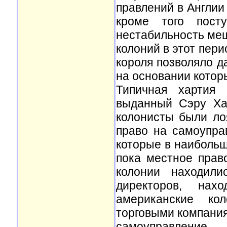
правлений в Англии
кроме того пост
нестабильность ме
колоний в этот пер
короля позволяло д
на основании котор
Типичная хартия (
выданный Сэру Ха
колонисты были ло
право на самоупра
которые в наибольш
пока местное прав
колонии находили
директоров, нах
американские ко
торговыми компания
самоуправление,