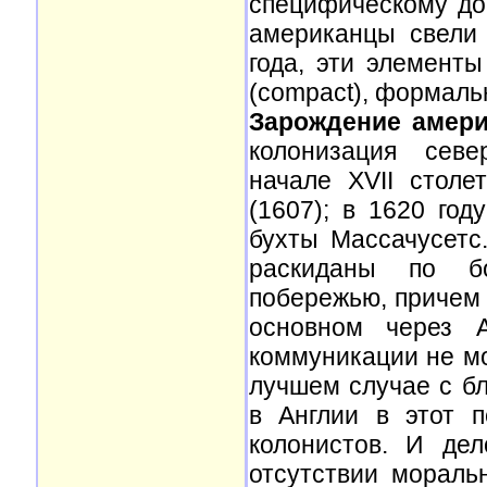
специфическому док
американцы свели
года, эти элемент
(compact), формальн
Зарождение амери
колонизация севе
начале XVII стол
(1607); в 1620 го
бухты Массачусетс
раскиданы по б
побережью, причем
основном через А
коммуникации не мо
лучшем случае с б
в Англии в этот п
колонистов. И де
отсутствии мораль