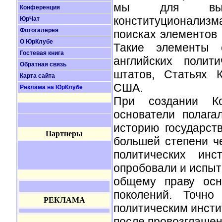
мы для выявл
Конференция
конституционализ
ЮрЧат
Фотогалерея
поисках элементов 
О ЮрКлубе
Такие элементы с
Гостевая книга
английских полит
Обратная связь
штатов, Статьях 
Карта сайта
США.
Реклама на ЮрКлубе
При создании Ко
основатели полаг
историю государст
Партнеры
большей степени ч
политических инс
опробовали и испыт
общему праву осн
поколений. Точн
РЕКЛАМА
политическим инсти
после провозглашен