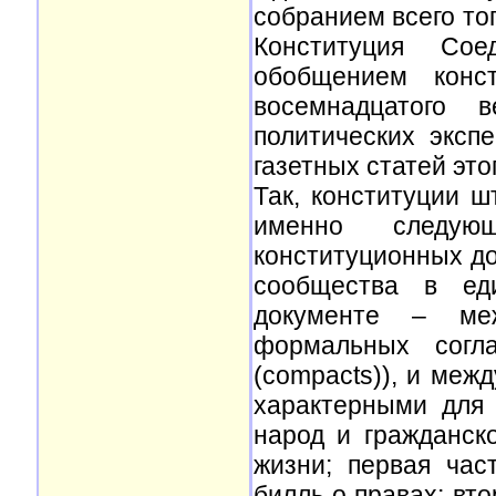
собранием всего тог
Конституция Со
обобщением конс
восемнадцатого 
политических эксп
газетных статей эт
Так, конституции ш
именно следую
конституционных до
сообщества в ед
документе – ме
формальных согла
(compacts)), и меж
характерными для 
народ и гражданск
жизни; первая час
билль о правах; вт