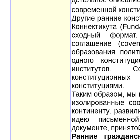
современной консти
Другие ранние конс
Коннектикута (Fund
сходный формат
соглашение (cove
образования поли
одного конституц
институтов. С
конституционны
конституциями.
Таким образом, мы 
изолированные со
континенту, разви
идею письменной
документе, принятой
Ранние гражданс