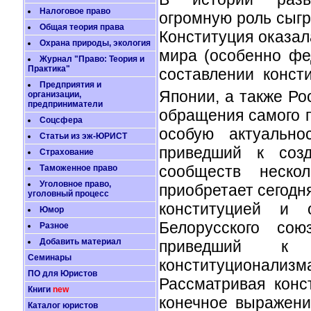
Налоговое право
огромную роль сыгр
Общая теория права
Конституция оказал
Охрана природы, экология
мира (особенно фе
Журнал "Право: Теория и
Практика"
составлении конст
Предприятия и
Японии, а также Ро
организации,
предприниматели
обращения самого п
Соцсфера
особую актуально
Статьи из эж-ЮРИСТ
приведший к созд
Страхование
сообществ нескол
Таможенное право
Уголовное право,
приобретает сегодн
уголовный процесс
конституцией и 
Юмор
Белорусского сою
Разное
Добавить материал
приведший к с
Семинары
конституционализм
ПО для Юристов
Рассматривая кон
Книги
new
конечное выражени
Каталог юристов