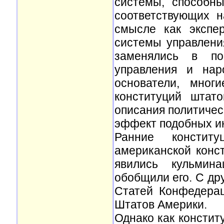
системы, способн
соответствующих 
смысле как экспе
системы управлени
заменялись в по
управления и нар
основатели, мног
конституций штат
описания политичес
эффект подобных ин
Ранние констит
американской конс
явились кульмин
обобщили его. С др
Статей Конфедера
Штатов Америки.
Однако как консти