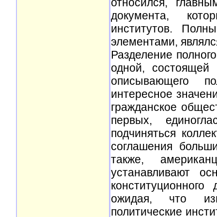
относился, главны
документа, кото
институтов. Полн
элементами, являлс
Разделение полного
одной, состоящей 
описывающего по
интересное значени
гражданское общест
первых, единогл
подчиняться колле
соглашения больши
также, америка
устанавливают ос
конституционного
ожидая, что из
политические инсти