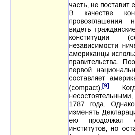
часть, не поставит е
В качестве кон
провозглашения н
видеть граждански
конституции (co
независимости нич
американцы исполь
правительства. По
первой национальн
составляет америк
[9]
(compact).
Когда
несостоятельными
1787 года. Однак
изменять Деклараци
ею продолжал су
институтов, но ост