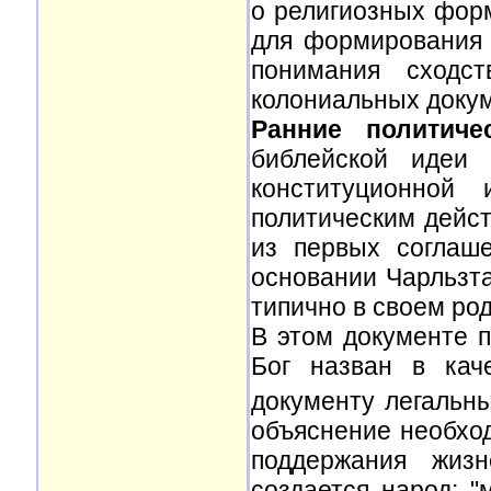
о религиозных форм
для формирования 
понимания сходст
колониальных докум
Ранние политиче
библейской идеи 
конституционной
политическим дейс
из первых соглаш
основании Чарльзта
типично в своем род
В этом документе п
Бог назван в кач
документу легальны
объяснение необхо
поддержания жизн
создается народ: "