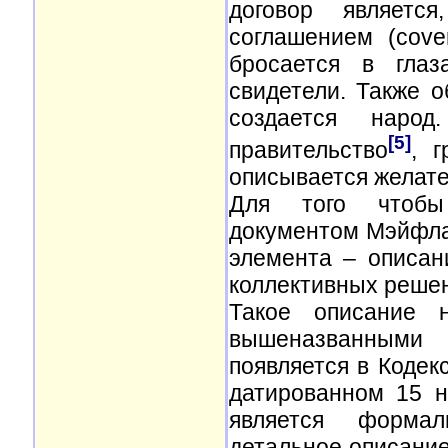
договор являетс
соглашением (cove
бросается в глаз
свидетели. Также 
создается народ
[5]
правительство
, г
описывается желате
Для того чтобы
документом Мэйфлау
элемента – описан
коллективных реше
Такое описание 
вышеназванными 
появляется в Кодекс
датированном 15 н
является формал
детальное описание