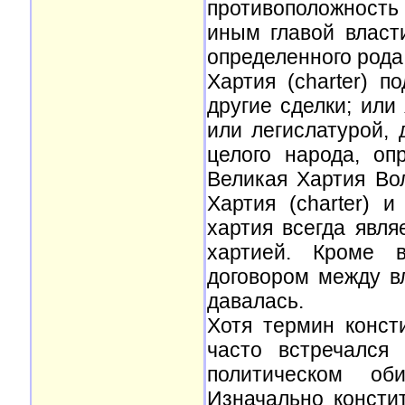
противоположность
иным главой власт
определенного рода
Хартия (charter) 
другие сделки; ил
или легислатурой,
целого народа, оп
Великая Хартия Во
Хартия (charter) и
хартия всегда явля
хартией. Кроме в
договором между в
давалась.
Хотя термин консти
часто встречался
политическом об
Изначально консти