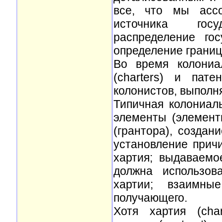
все, что мы ассо
источника госу
распределение го
определение границ
Во время колониа
(charters) и пат
колонистов, выполн
Типичная колониал
элементы (элемент
(грантора), созда
установление причи
хартия; выдаваемо
должна использов
хартии; взаимн
получающего.
Хотя хартия (cha