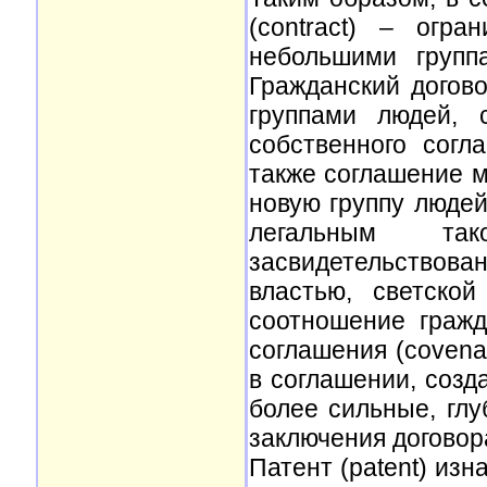
(contract) – огр
небольшими групп
Гражданский догов
группами людей, 
собственного согл
также соглашение 
новую группу людей
легальным та
засвидетельствован
властью, светско
соотношение гражд
соглашения (covena
в соглашении, соз
более сильные, глу
заключения договора 
Патент (patent) из