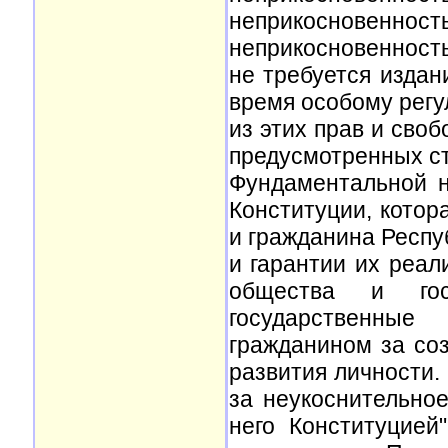
неприкосновенн
неприкосновенность
не требуется издан
время особому регу
из этих прав и своб
предусмотренных ст
Фундаментальной н
Конституции, котор
и гражданина Респуб
и гарантии их реа
общества и госу
государственны
гражданином за соз
развития личности.
за неукоснительно
него Конституцией