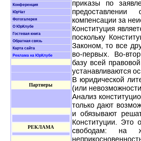
приказы по заявл
Конференция
предоставлении 
ЮрЧат
компенсации за неи
Фотогалерея
О ЮрКлубе
Конституция являет
Гостевая книга
поскольку Констит
Обратная связь
Законом, то все др
Карта сайта
во-первых. Во-вто
Реклама на ЮрКлубе
базу всей правовой
устанавливаются о
В юридической лит
Партнеры
(или невозможности
Анализ конституцио
только дают возмож
и обязывают реша
Конституции. Это 
РЕКЛАМА
свободам: на 
неприкосновенност