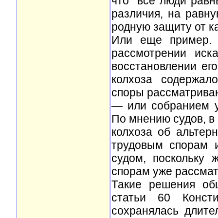
что "все люди равн
различия, на равн
родную защиту от к
Или еще пример. 
рассмотрении иск
восстановлении его
колхоза содержал
споры рассматриваю
— или собранием у
По мнению судов, в
колхоза об альтер
трудовым спорам 
судом, поскольку
спорам уже рассма
Такие решения об
статьи 60 Консти
сохранялась длите