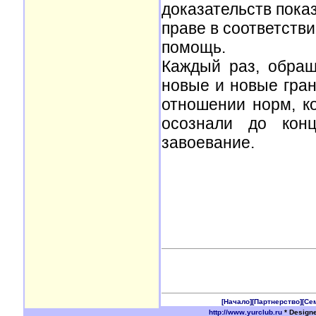
доказательств пока
праве в соответств
помощь.
Каждый раз, обращ
новые и новые гран
отношении норм, к
осознали до конц
завоевание.
[Начало]
[Партнерство]
[Се
http://www.yurclub.ru
* Design