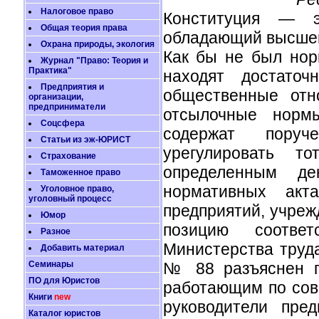
Налоговое право
Конституция — э
Общая теория права
обладающий высшей
Охрана природы, экология
Как бы не был нор
Журнал "Право: Теория и
Практика"
находят достаточ
Предприятия и
общественные отн
организации,
предприниматели
отсылочные норм
Соцсфера
содержат поруч
Статьи из эж-ЮРИСТ
урегулировать т
Страхование
определенным де
Таможенное право
нормативных акта
Уголовное право,
уголовный процесс
предприятий, учреж
Юмор
позицию соответ
Разное
Министерства труда
Добавить материал
Семинары
№ 88 разъяснен п
ПО для Юристов
работающим по совм
Книги
new
руководители пре
Каталог юристов