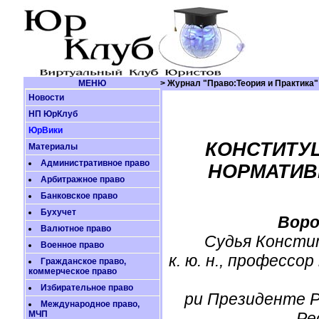
МЕНЮ
> Журнал "Право:Теория и Практика"
Новости
НП ЮрКлуб
ЮрВики
КОНСТИТУ
Материалы
Административное право
НОРМАТИВ
Арбитражное право
Банковское право
Бухучет
Воро
Валютное право
Судья Консти
Военное право
к. ю. н., професс
Гражданское право,
коммерческое право
Избирательное право
ри Президенте Р
Международное право,
МЧП
Ре