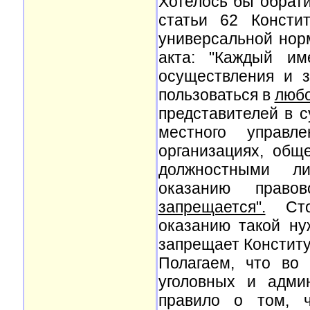
Хотелось бы обрат
статьи 62 Консти
универсальной нор
акта: "Каждый и
осуществления и 
пользоваться в
люб
представителей в с
местного управл
организациях, общ
должностными ли
оказанию право
запрещается".
Стои
оказанию такой н
запрещает Конститу
Полагаем, что во 
уголовных и адми
правило о том, ч