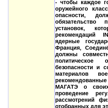
- чтобы каждое г
оружейного клас
опасности, до
обязательство 
установок, ко
рекомендаций INF
ядерные государ
Франция, Соединё
должны совмест
политическое о
безопасности и с
материалов вое
рекомендованные 
МАГАТЭ о своих
проведение рег
рассмотрений фи
отобранных для эт