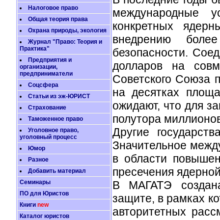
Налоговое право
международные у
Общая теория права
конкретных ядерн
Охрана природы, экология
внедрению боле
Журнал "Право: Теория и
Практика"
безопасности. Сое
Предприятия и
долларов на совм
организации,
предприниматели
Советского Союза 
Соцсфера
на десятках площ
Статьи из эж-ЮРИСТ
ожидают, что для з
Страхование
полутора миллионов
Таможенное право
Другие государств
Уголовное право,
уголовный процесс
Значительное межд
Юмор
в области повышен
Разное
пресечения ядерной
Добавить материал
Семинары
В МАГАТЭ создана
ПО для Юристов
защите, в рамках к
Книги
new
авторитетных расс
Каталог юристов