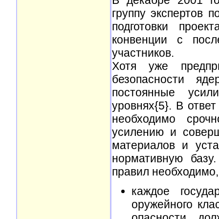
В декабре 2001 г
группу экспертов 
подготовки проек
конвенции с посл
участников.
Хотя уже предпр
безопасности яде
постоянные усил
уровнях{5}. В отве
необходимо сроч
усилению и совер
материалов и уста
нормативную базу
правил необходимо,
каждое госуда
оружейного кла
опасности, до