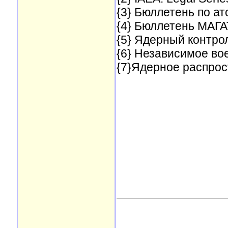
{3} Бюллетень по ат
{4} Бюллетень МАГАТ
{5}
Ядерный контроль.
{6} Независимое вое
{7}Ядерное распрост