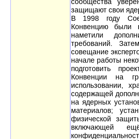
сообщества увере
защищают свои яде
В 1998 году Сое
Конвенцию были в
наметили дополн
требований. Зате
совещание эксперто
начале работы неко
подготовить прое
Конвенции на гр
использовании, хр
содержащей дополн
на ядерных устано
материалов; уста
физической защит
включающей ещё
конфиденциальности