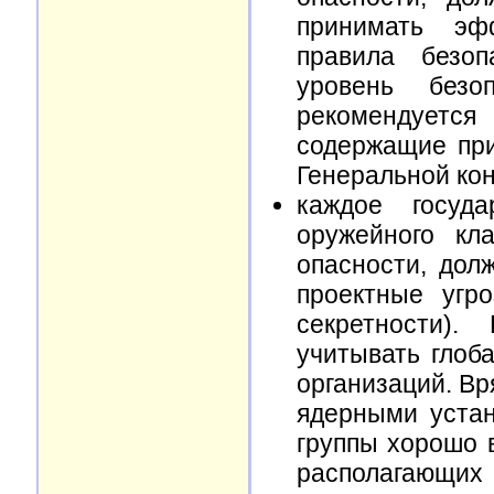
принимать эф
правила безоп
уровень безо
рекомендуетс
содержащие пр
Генеральной ко
каждое госуд
оружейного кл
опасности, дол
проектные угр
секретности).
учитывать глоб
организаций. В
ядерными устан
группы хорошо 
располагающих