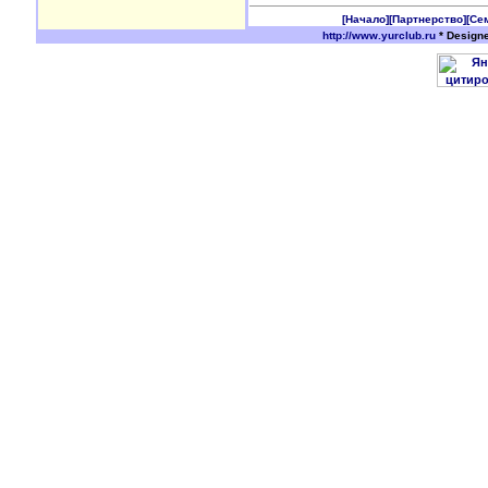
[Начало]
[Партнерство]
[Се
http://www.yurclub.ru
* Design