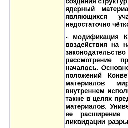
создания структу
ядерный материа
являющихся уч
недостаточно чётк
- модификация К
воздействия на н
законодательство
рассмотрение п
началось. Основн
положений Конв
материалов ми
внутреннем испол
также в целях пр
материалов. Унив
её расширение
ликвидации разры