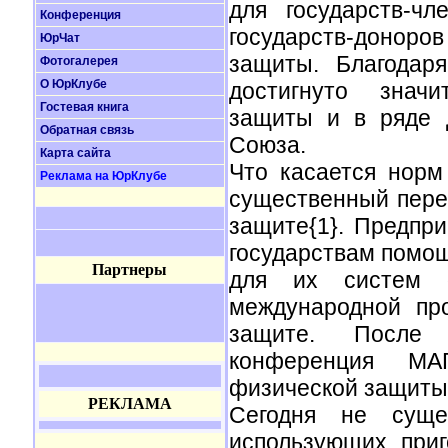
для государств-ч
Конференция
государств-доно
ЮрЧат
защиты. Благодар
Фотогалерея
О ЮрКлубе
достигнуто значи
Гостевая книга
защиты и в ряде д
Обратная связь
Союза.
Карта сайта
Что касается норм
Реклама на ЮрКлубе
существенный пере
защите{1}. Предпр
государствам помощ
Партнеры
для их систем 
международной пр
защите. После 
конференция МА
физической защиты,
РЕКЛАМА
Сегодня не сущес
использующих приг