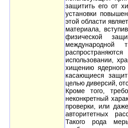
защитить его от х
установки повышен
этой области являе
материала, вступи
физической защ
международной т
распространяют
использовании, хр
хищению ядерного 
касающиеся защит
целью диверсий, отс
Кроме того, треб
неконкретный хара
проверки, или даж
авторитетных рас
Такого рода мер