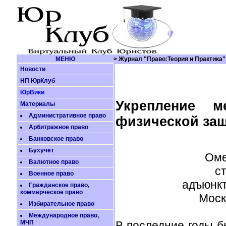
МЕНЮ
> Журнал "Право:Теория и Практика"
Новости
НП ЮрКлуб
ЮрВики
Укрепление м
Материалы
Административное право
физической защ
Арбитражное право
Банковское право
Бухучет
Оме
Валютное право
с
Военное право
адъюнк
Гражданское право,
коммерческое право
Моск
Избирательное право
Международное право,
МЧП
В последние годы 