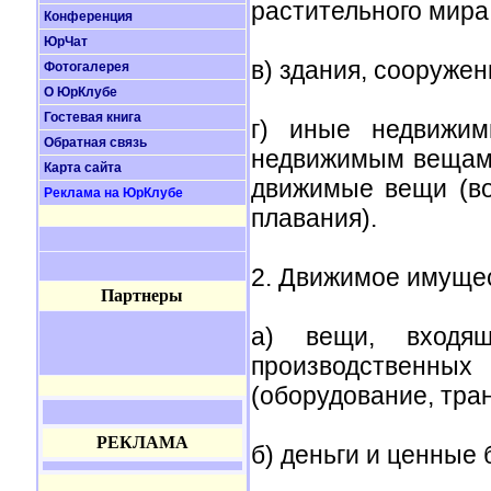
растительного мира
Конференция
ЮрЧат
в) здания, сооруже
Фотогалерея
О ЮрКлубе
Гостевая книга
г) иные недвижим
Обратная связь
недвижимым вещам 
Карта сайта
движимые вещи (во
Реклама на ЮрКлубе
плавания).
2. Движимое имуще
Партнеры
а) вещи, входя
производствен
(оборудование, тран
РЕКЛАМА
б) деньги и ценные 