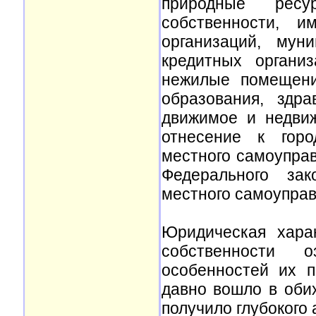
природные ресу
собственности, и
организаций, мун
кредитных органи
нежилые помещени
образования, здр
движимое и недвиж
отнесение к горо
местного самоуправ
Федерального за
местного самоуправ
Юридическая хара
собственности 
особенностей их п
давно вошло в обих
получило глубокого 