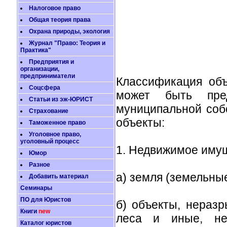
Налоговое право
Общая теория права
Охрана природы, экология
Журнал "Право: Теория и
Практика"
Предприятия и
организации,
предприниматели
Классификация объ
Соцсфера
может быть пре
Статьи из эж-ЮРИСТ
муниципальной соб
Страхование
объекты:
Таможенное право
Уголовное право,
уголовный процесс
1. Недвижимое имущ
Юмор
Разное
а) земля (земельные
Добавить материал
Семинары
ПО для Юристов
б) объекты, нераз
Книги
new
леса и иные, не
Каталог юристов