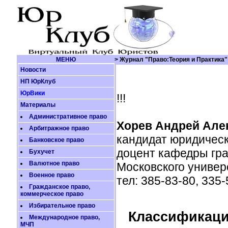
МЕНЮ
> Журнал "Право:Теория и Практика"
Новости
НП ЮрКлуб
ЮрВики
!!!
Материалы
Административное право
Хорев Андрей Але
Арбитражное право
кандидат юридическ
Банковское право
доцент кафедры гра
Бухучет
Валютное право
Московского универ
Военное право
тел: 385-83-80, 335-
Гражданское право,
коммерческое право
Избирательное право
Классификаци
Международное право,
МЧП