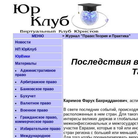
МЕНЮ
> Журнал "Право:Теория и Практика"
Новости
НП ЮрКлуб
ЮрВики
Последствия в
Материалы
Т
Административное
право
Арбитражное право
Банковское право
Бухучет
Каримов Фарух Бахридданович
, асп
Валютное право
В свете последних событий, происходя
Военное право
расположенных в нем стран. Для таког
Гражданское право,
интересы великих держав и глобальных
коммерческое право
межконфессиональных и межгосударств
участке Евразии, которые в той или и
Избирательное право
стран региона с большей или меньшей 
Международное
Для того чтобы проанализировать веро