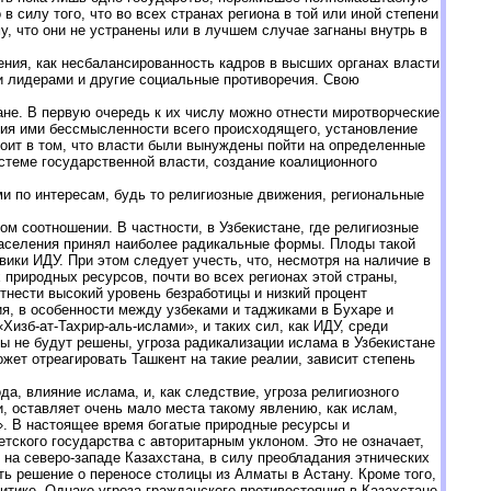
 силу того, что во всех странах региона в той или иной степени
у, что они не устранены или в лучшем случае загнаны внутрь в
ения, как несбалансированность кадров в высших органах власти
и лидерами и другие социальные противоречия. Свою
ане. В первую очередь к их числу можно отнести миротворческие
ния ими бессмысленности всего происходящего, установление
тоит в том, что власти были вынуждены пойти на определенные
теме государственной власти, создание коалиционного
и по интересам, будь то религиозные движения, региональные
м соотношении. В частности, в Узбекистане, где религиозные
населения принял наиболее радикальные формы. Плоды такой
вики ИДУ. При этом следует учесть, что, несмотря на наличие в
природных ресурсов, почти во всех регионах этой страны,
тнести высокий уровень безработицы и низкий процент
я, в особенности между узбеками и таджиками в Бухаре и
изб-ат-Тахрир-аль-ислами», и таких сил, как ИДУ, среди
ы не будут решены, угроза радикализации ислама в Узбекистане
ожет отреагировать Ташкент на такие реалии, зависит степень
а, влияние ислама, и, как следствие, угроза религиозного
, оставляет очень мало места такому явлению, как ислам,
». В настоящее время богатые природные ресурсы и
тского государства с авторитарным уклоном. Это не означает,
 на северо-западе Казахстана, в силу преобладания этнических
ть решение о переносе столицы из Алматы в Астану. Кроме того,
итике. Однако угроза гражданского противостояния в Казахстане