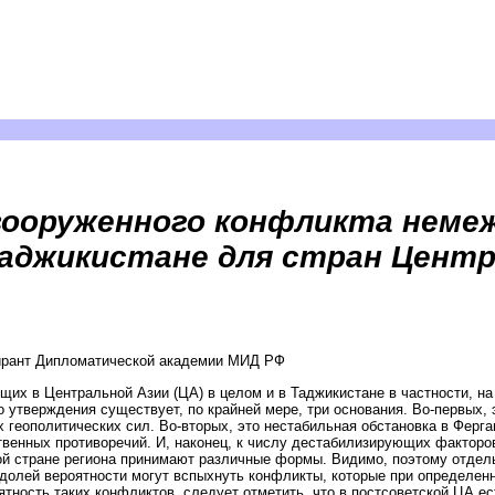
ооруженного конфликта немеж
аджикистане для стран Центр
ирант Дипломатической академии МИД РФ
щих в Центральной Азии (ЦА) в целом и в Таджикистане в частности, на
о утверждения существует, по крайней мере, три основания. Во-первых, 
 геополитических сил. Во-вторых, это нестабильная обстановка в Ферг
енных противоречий. И, наконец, к числу дестабилизирующих факторов
ной стране региона принимают различные формы. Видимо, поэтому отдел
долей вероятности могут вспыхнуть конфликты, которые при определенн
ятность таких конфликтов, следует отметить, что в постсоветской ЦА 