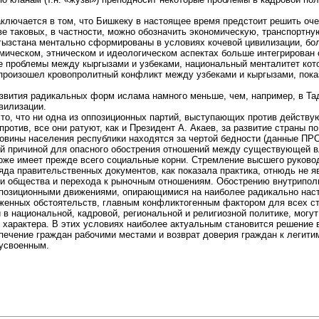
ключается в том, что Бишкеку в настоящее время предстоит решить оче
ве таковых, в частности, можно обозначить экономическую, транспортн
ргызстана ментально сформированы в условиях кочевой цивилизации, б
мическом, этническом и идеологическом аспектах больше интегрирован 
 проблемы между кыргызами и узбеками, национальный менталитет кот
 произошел кровопролитный конфликт между узбеками и кыргызами, пока
звития радикальных форм ислама намного меньше, чем, например, в Тадж
вилизации.
то, что ни одна из оппозиционных партий, выступающих против действу
против, все они ратуют, как и Президент А. Акаев, за развитие страны
овины населения республики находятся за чертой бедности (данные ПРО
мой причиной для опасного обострения отношений между существующей 
тоже имеет прежде всего социальные корни. Стремление высшего руков
яда правительственных документов, как показала практика, отнюдь не 
 общества и перехода к рыночным отношениям. Обострению внутриполит
оппозиционными движениями, опирающимися на наиболее радикально нас
оженных обстоятельств, главным конфликтогенным фактором для всех 
в национальной, кадровой, региональной и религиозной политике, могут
 характера. В этих условиях наиболее актуальным становится решение 
печение граждан рабочими местами и возврат доверия граждан к легитим
 усвоенным.