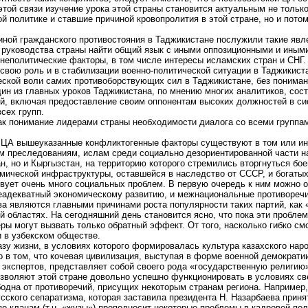
ой связи изучение урока этой страны становится актуальным не только в
 политике и ставшие причиной кровопролития в этой стране, но и потом
ичиной гражданского противостояния в Таджикистане послужили такие явл
у руководства страны найти общий язык с иными оппозиционными и иным
неполитические факторы, в том числе интересы исламских стран и СНГ.
свою роль и в стабилизации военно-политической ситуации в Таджикист
еской воли самих противоборствующих сил в Таджикистане, без понима
ин из главных уроков Таджикистана, по мнению многих аналитиков, сос
й, включая предоставление своим оппонентам высоких должностей в сис
сех групп.
ак понимание лидерами страны необходимости диалога со всеми группам
н ЦА вышеуказанные конфликтогенные факторы существуют в том или ино
м преследованиям, ислам среди социально дезориентированной части 
н, но и Кыргызстан, на территорию которого стремились вторгнуться бое
мической инфраструктуры, оставшейся в наследство от СССР, и богатых 
вует очень много социальных проблем. В первую очередь к ним можно о
еадекватный экономическому развитию, и межнациональные противоречи
а являются главными причинами роста популярности таких партий, как «Х
 областях. На сегодняшний день становится ясно, что пока эти проблем
ры могут вызвать только обратный эффект. От того, насколько гибко см
 в узбекском обществе.
зу жизни, в условиях которого формировалась культура казахского народ
 в том, что кочевая цивилизация, выступая в форме военной демократии
экспертов, представляет собой своего рода «государственную религию
зволяют этой стране довольно успешно функционировать в условиях све
бодна от противоречий, присущих некоторым странам региона. Например,
усского сепаратизма, которая заставила президента Н. Назарбаева приня
о кланам (т.н. «жузы») преподносит некоторые проблемы в кадровой пол