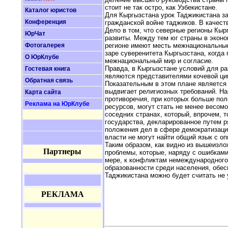
стоит не так остро, как Узбекистане.
Каталог юристов
Для Кыргызстана урок Таджикистана за
Конференция
гражданской войне таджиков. В качест
Дело в том, что северные регионы Кы
ЮрЧат
развиты. Между тем юг страны в эконо
Фотогалерея
регионе имеют месть межнациональные
заре суверенитета Кыргызстана, когда
О ЮрКлубе
межнациональный мир и согласие.
Правда, в Кыргызстане условий для ра
Гостевая книга
являются представителями кочевой ци
Обратная связь
Показательным в этом плане является 
выдвигает религиозных требований. На
Карта сайта
противоречия, при которых больше пол
Реклама на ЮрКлубе
ресурсов, могут стать не менее весо
соседних странах, который, впрочем, 
государства, декларированное путем р
положения дел в сфере демократизации
власти не могут найти общий язык с 
Таким образом, как видно из вышеизл
Партнеры
проблемы, которые, наряду с ошибками 
мере, к конфликтам немеждународного
образованности среди населения, обес
Таджикистана можно будет считать не
РЕКЛАМА