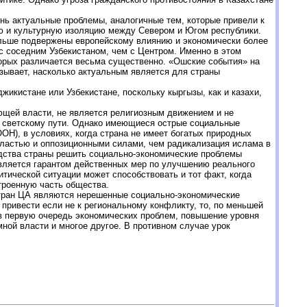
нь актуальные проблемы, аналогичные тем, которые привели к
ую и культурную изоляцию между Севером и Югом республики.
ольше подвержены европейскому влиянию и экономически более
с соседним Узбекистаном, чем с Центром. Именно в этом
орых различается весьма существенно. «Ошские события» на
зывает, насколько актуальным является для страны
икистане или Узбекистане, поскольку кыргызы, как и казахи,
ющей власти, не является религиозным движением и не
 по светскому пути. Однако имеющиеся острые социальные
ОН), в условиях, когда страна не имеет богатых природных
властью и оппозиционными силами, чем радикализация ислама в
одства страны решить социально-экономические проблемы
является гарантом действенных мер по улучшению реального
ической ситуации может способствовать и тот факт, когда
троенную часть общества.
стран ЦА являются нерешенные социально-экономические
 привести если не к региональному конфликту, то, по меньшей
в первую очередь экономических проблем, повышение уровня
ной власти и многое другое. В противном случае урок