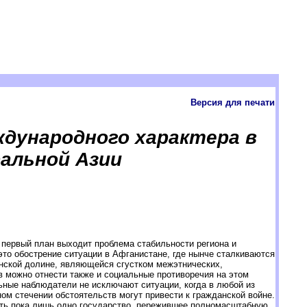
Версия для печати
дународного характера в
альной Азии
 первый план выходит проблема стабильности региона и
это обострение ситуации в Афганистане, где нынче сталкиваются
анской долине, являющейся сгустком межэтнических,
 можно отнести также и социальные противоречия на этом
ьные наблюдатели не исключают ситуации, когда в любой из
ом стечении обстоятельств могут привести к гражданской войне.
есть пока лишь одно государство, пережившее полномасштабную