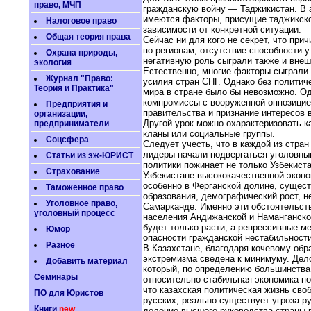
право, МЧП
гражданскую войну — Таджикистан. В эт
имеются факторы, присущие таджикской
Налоговое право
зависимости от конкретной ситуации.
Общая теория права
Сейчас ни для кого не секрет, что пр
по регионам, отсутствие способности 
Охрана природы,
негативную роль сыграли также и внеш
экология
Естественно, многие факторы сыграли 
Журнал "Право:
усилия стран СНГ. Однако без политич
Теория и Практика"
мира в стране было бы невозможно. Од
компромиссы с вооруженной оппозицие
Предприятия и
правительства и признание интересов в
организации,
Другой урок можно охарактеризовать к
предприниматели
кланы или социальные группы.
Соцсфера
Следует учесть, что в каждой из стра
лидеры начали подвергаться уголовны
Статьи из эж-ЮРИСТ
политики пожинает не только Узбекиста
Страхование
Узбекистане высококачественной эконо
особенно в Ферганской долине, сущест
Таможенное право
образования, демографический рост, н
Уголовное право,
Самарканде. Именно эти обстоятельств
уголовный процесс
населения Андижанской и Наманганской
будет только расти, а репрессивные ме
Юмор
опасности гражданской нестабильности
Разное
В Казахстане, благодаря кочевому обра
экстремизма сведена к минимуму. Дело
Добавить материал
который, по определению большинства 
Семинары
относительно стабильная экономика по
что казахская политическая жизнь сво
ПО для Юристов
русских, реально существует угроза р
Книги
new
деление высшего руководства страны п