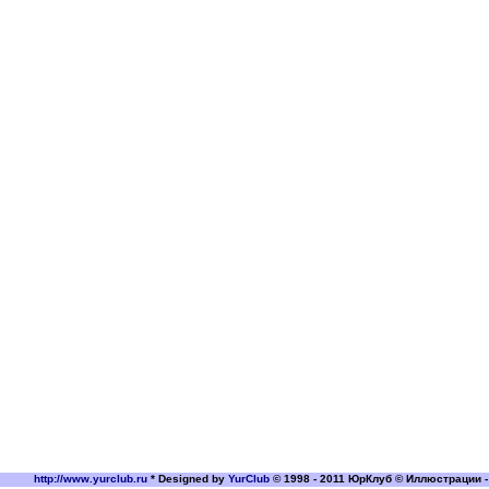
http://www.yurclub.ru
* Designed by
YurClub
© 1998 - 2011 ЮрКлуб © Иллюстрации -