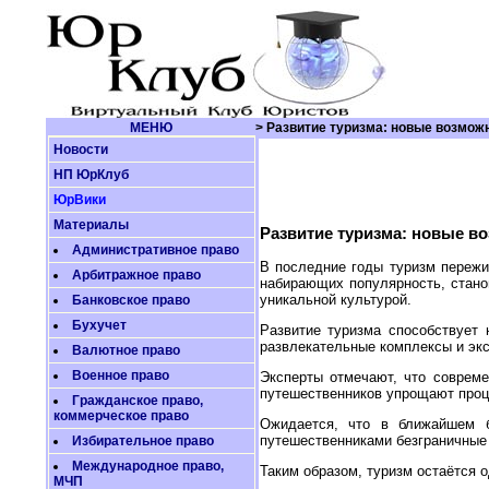
МЕНЮ
> Развитие туризма: новые возмож
Новости
НП ЮрКлуб
ЮрВики
Материалы
Развитие туризма: новые в
Административное право
В последние годы туризм пережи
Арбитражное право
набирающих популярность, стан
уникальной культурой.
Банковское право
Бухучет
Развитие туризма способствует 
развлекательные комплексы и эк
Валютное право
Военное право
Эксперты отмечают, что совреме
путешественников упрощают проц
Гражданское право,
коммерческое право
Ожидается, что в ближайшем б
путешественниками безграничные 
Избирательное право
Международное право,
Таким образом, туризм остаётся 
МЧП