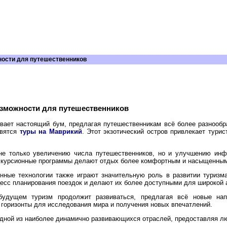
ности для путешественников
озможности для путешественников
вает настоящий бум, предлагая путешественникам всё более разнообр
овятся
туры на Маврикий
. Этот экзотический остров привлекает тури
не только увеличению числа путешественников, но и улучшению инф
скурсионные программы делают отдых более комфортным и насыщенным
нные технологии также играют значительную роль в развитии туриз
есс планирования поездок и делают их более доступными для широкой 
удущем туризм продолжит развиваться, предлагая всё новые нап
горизонты для исследования мира и получения новых впечатлений.
одной из наиболее динамично развивающихся отраслей, предоставляя л