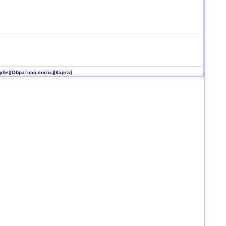
убе]
[Обратная связь]
[Карта]