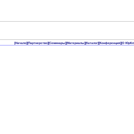
[Начало]
[Партнерство]
[Семинары]
[Материалы]
[Каталог]
[Конференция]
[О ЮрКл