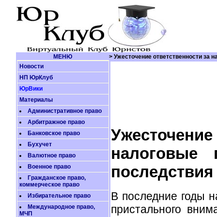
МЕНЮ
> Ужесточение ответственности за н
Новости
НП ЮрКлуб
ЮрВики
Материалы
Административное право
Арбитражное право
Ужесточен
Банковское право
Бухучет
налоговые 
Валютное право
последствия
Военное право
Гражданское право,
коммерческое право
В последние годы н
Избирательное право
пристального вним
Международное право,
МЧП