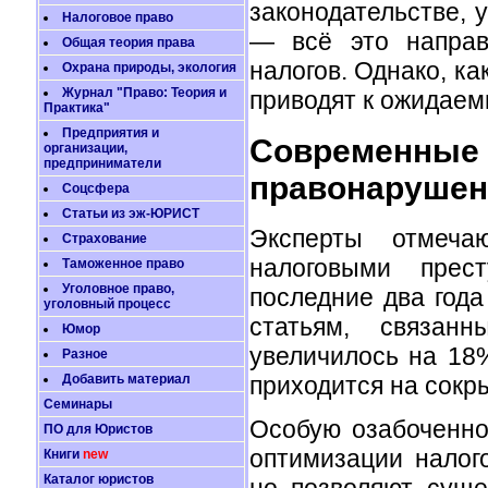
законодательстве, 
Налоговое право
— всё это направ
Общая теория права
налогов. Однако, ка
Охрана природы, экология
Журнал "Право: Теория и
приводят к ожидаем
Практика"
Предприятия и
Современные 
организации,
предприниматели
правонарушен
Соцсфера
Статьи из эж-ЮРИСТ
Эксперты отмеча
Страхование
налоговыми прес
Таможенное право
Уголовное право,
последние два года
уголовный процесс
статьям, связан
Юмор
увеличилось на 18
Разное
Добавить материал
приходится на сокр
Семинары
Особую озабоченно
ПО для Юристов
оптимизации налог
Книги
new
Каталог юристов