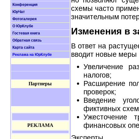
но позволяют суще
Конференция
схемы часто примен
ЮрЧат
значительным потер
Фотогалерея
О ЮрКлубе
Изменения в з
Гостевая книга
Обратная связь
В ответ на растуще
Карта сайта
вводит новые меры 
Реклама на ЮрКлубе
Увеличение ра
налогов;
Расширение пол
Партнеры
проверок;
Введение угол
фиктивных схем
Ужесточение т
финансовых опе
РЕКЛАМА
Эксперт