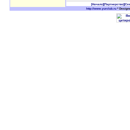
[Начало]
[Партнерство]
[Се
http://www.yurclub.ru
* Design