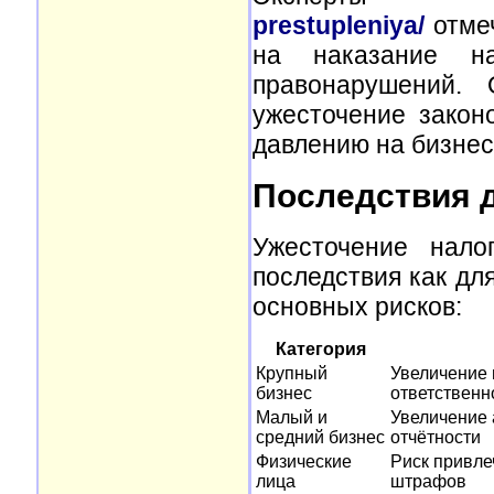
prestupleniya/
отмеч
на наказание н
правонарушений. 
ужесточение закон
давлению на бизнес
Последствия д
Ужесточение нало
последствия как дл
основных рисков:
Категория
Крупный
Увеличение 
бизнес
ответственн
Малый и
Увеличение 
средний бизнес
отчётности
Физические
Риск привле
лица
штрафов