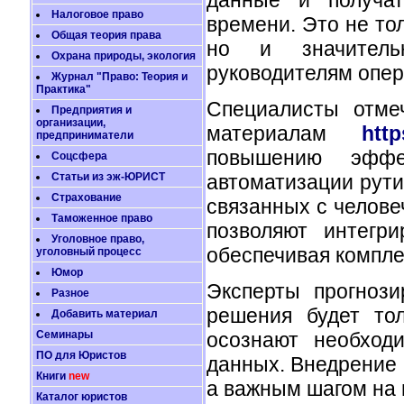
Налоговое право
времени. Это не то
Общая теория права
но и значитель
Охрана природы, экология
руководителям опер
Журнал "Право: Теория и
Практика"
Специалисты отмеч
Предприятия и
организации,
материалам
http
предприниматели
повышению эффе
Соцсфера
автоматизации рути
Статьи из эж-ЮРИСТ
Страхование
связанных с челове
Таможенное право
позволяют интегр
Уголовное право,
обеспечивая компле
уголовный процесс
Юмор
Эксперты прогнози
Разное
решения будет то
Добавить материал
осознают необход
Семинары
ПО для Юристов
данных. Внедрение 
Книги
new
а важным шагом на 
Каталог юристов