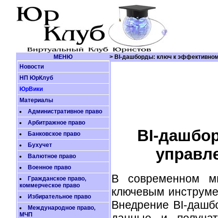
МЕНЮ
> BI-дашборды: ключ к эффективно
Новости
НП ЮрКлуб
ЮрВики
Материалы
Административное право
Арбитражное право
BI-дашбо
Банковское право
Бухучет
управл
Валютное право
Военное право
В современном ми
Гражданское право,
коммерческое право
ключевым инструме
Избирательное право
Внедрение BI-дашб
Международное право,
МЧП
данные и получа