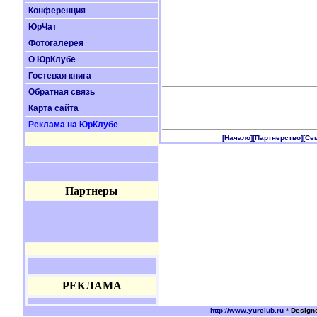
Конференция
ЮрЧат
Фотогалерея
О ЮрКлубе
Гостевая книга
Обратная связь
Карта сайта
Реклама на ЮрКлубе
[Начало]
[Партнерство]
[Се
Партнеры
РЕКЛАМА
http://www.yurclub.ru
* Design