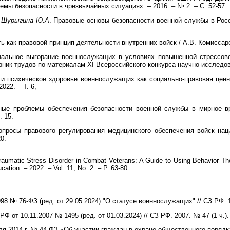
мы безопасности в чрезвычайных ситуациях. – 2016. – № 2. – С. 52-57.
, Шурыгина Ю.А
. Правовые основы безопасности военной службы в Рос
 как правовой принцип деятельности внутренних войск / А.В. Комиссаров
нальное выгорание военнослужащих в условиях повышенной стрессово
ник трудов по материалам XI Всероссийского конкурса научно-исследоват
и психическое здоровье военнослужащих как социально-правовая ценно
022. – Т. 6,
ые проблемы обеспечения безопасности военной службы в мирное вр
. 15.
просы правового регулирования медицинского обеспечения войск наци
0. –
raumatic Stress Disorder in Combat Veterans: A Guide to Using Behavior Th
ation. – 2022. – Vol. 11, No. 2. – P. 63-80.
8 № 76-ФЗ (ред. от 29.05.2024) "О статусе военнослужащих" // СЗ РФ. 1
от 10.11.2007 № 1495 (ред. от 01.03.2024) // СЗ РФ. 2007. № 47 (1 ч.). 
я 2014 г. №
44-ФЗ «Об участии граждан в охране общественного порядка