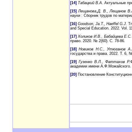
[14]
Табацкий В.А
. Актуальные пр
[15]
Лещанова,Д. В., Лещанов В.
науки : Сборник трудов по матери
[16]
Goodson, Ja.T., Haeffel G.J.
Tr
and Special Education. 2022. Vol. 11
[17]
Холиков И.В., Бабайцева Е.С.
право. 2020. № 2(60). С. 78-86.
[18]
Новиков Н.С., Утюганов А
государства и права. 2022. Т. 6, №
[19]
Гузенко В.Л., Фаттахов Р.
академии имени А.Ф.Можайского. 2
[20]
Постановление Конституционно