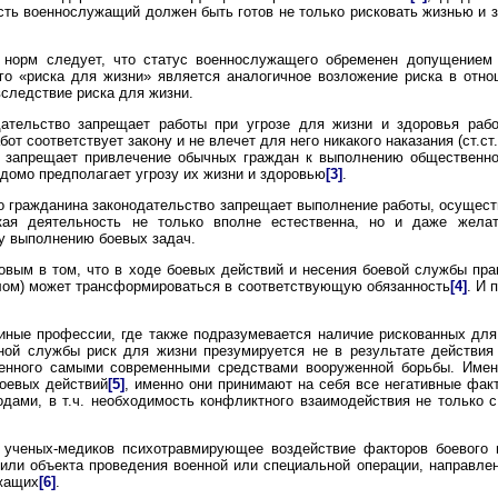
сть военнослужащий должен быть готов не только рисковать жизнью и з
норм следует, что статус военнослужащего обременен допущением р
го «риска для жизни» является аналогичное возложение риска в отно
следствие риска для жизни.
дательство запрещает работы при угрозе для жизни и здоровья рабо
от соответствует закону и не влечет для него никакого наказания (ст.ст.
 запрещает привлечение обычных граждан к выполнению общественно-
едомо предполагает угрозу их жизни и здоровью
[3]
.
о гражданина законодательство запрещает выполнение работы, осущест
ая деятельность не только вполне естественна, но и даже желате
у выполнению боевых задач.
овым в том, что в ходе боевых действий и несения боевой службы пр
елом) может трансформироваться в соответствующую обязанность
[4]
. И 
иные профессии, где также подразумевается наличие рискованных для 
ной службы риск для жизни презумируется не в результате действия
женного самыми современными средствами вооруженной борьбы. Име
боевых действий
[5]
, именно они принимают на себя все негативные фа
дами, в т.ч. необходимость конфликтного взаимодействия не только с
ученых-медиков психотравмирующее воздействие факторов боевого и
или объекта проведения военной или специальной операции, направлен
жащих
[6]
.