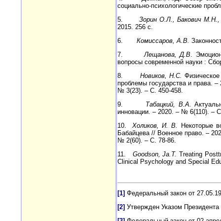
социально-психологические пробле
5.
Зорин О.Л., Бакович М.Н.
2015. 256 с.
6.
Комиссаров, А.В.
Законность
7.
Лещанова, Д.В
. Эмоцио
вопросы современной науки : Сбор
8.
Новиков, Н.С.
Физическое 
проблемы государства и права. – 2
№ 3(23). – С. 450-458.
9.
Табацкий, В.А.
Актуальн
инновации. – 2020. – № 6(110). – С
10.
Холиков, И. В.
Некоторые во
Бабайцева // Военное право. – 202
№ 2(60). – С. 78-86.
11.
Goodson, Ja.T.
Treating Postt
Clinical Psychology and Special Educ
[1]
Федеральный закон от 27.05.199
[2]
Утвержден Указом Президента РФ 
[3]
Федеральный закон от 02 апрел