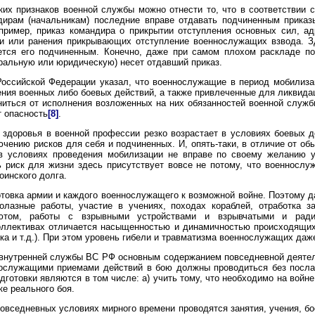
их признаков военной службы можно отнести то, что в соответствии 
ирам (начальникам) последние вправе отдавать подчиненным приказ
апример, приказ командира о прикрытии отступления основных сил, а
ти или ранения прикрывающих отступление военнослужащих взвода. З
ется его подчиненным. Конечно, даже при самом плохом раскладе под
оральную или юридическую) несет отдавший приказ.
оссийской Федерации указал, что военнослужащие в период мобилизац
ния военных либо боевых действий, а также привлеченные для ликвида
ниться от исполнения возложенных на них обязанностей военной служб
т опасность
[8]
.
 здоровья в военной профессии резко возрастает в условиях боевых д
ючению рисков для себя и подчиненных. И, опять-таки, в отличие от 
в условиях проведения мобилизации не вправе по своему желанию 
ть риск для жизни здесь присутствует вовсе не потому, что военнос
оинского долга.
товка армии и каждого военнослужащего к возможной войне. Поэтому д
лазные работы, участие в учениях, походах кораблей, отработка з
ютом, работы с взрывными устройствами и взрывчатыми и ради
оллективах отличается насыщенностью и динамичностью происходящих 
ка и т.д.). При этом уровень гибели и травматизма военнослужащих даж
а внутренней службы ВС РФ основным содержанием повседневной деятел
ослужащими приемами действий в бою должны проводиться без послаб
отовки являются в том числе: а) учить тому, что необходимо на войне;
ке реального боя.
 повседневных условиях мирного времени проводятся занятия, учения, б