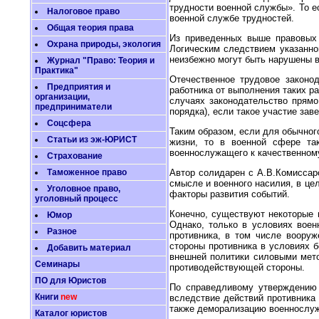
трудности военной службы». То е
Налоговое право
военной службе трудностей.
Общая теория права
Из приведенных выше правовых 
Охрана природы, экология
Логическим следствием указанно
неизбежно могут быть нарушены в
Журнал "Право: Теория и
Практика"
Отечественное трудовое законо
Предприятия и
работника от выполнения таких раб
организации,
случаях законодательство прямо
предприниматели
порядка), если такое участие зав
Соцсфера
Таким образом, если для обычног
Статьи из эж-ЮРИСТ
жизни, то в военной сфере так
военнослужащего к качественном
Страхование
Таможенное право
Автор солидарен с А.В.Комиссар
смысле и военного насилия, в ц
Уголовное право,
факторы развития событий.
уголовный процесс
Конечно, существуют некоторые 
Юмор
Однако, только в условиях воен
Разное
противника, в том числе воору
стороны противника в условиях 
Добавить материал
внешней политики силовыми мето
Семинары
противодействующей стороны.
ПО для Юристов
По справедливому утверждению 
Книги
new
вследствие действий противника 
также деморализацию военнослу
Каталог юристов