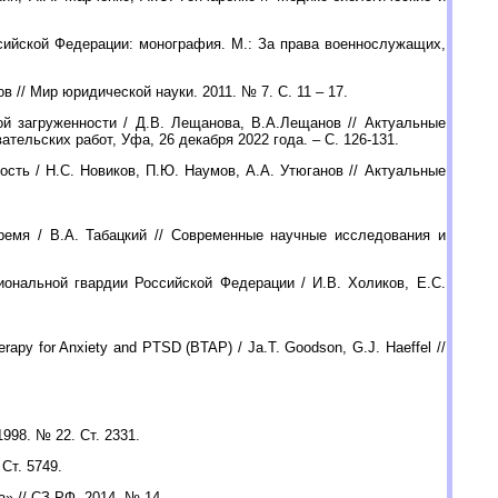
сийской Федерации: монография. М.: За права военнослужащих,
 // Мир юридической науки. 2011. № 7. С. 11 – 17.
й загруженности / Д.В. Лещанова, В.А.Лещанов // Актуальные
ельских работ, Уфа, 26 декабря 2022 года. – С. 126-131.
сть / Н.С. Новиков, П.Ю. Наумов, А.А. Утюганов // Актуальные
емя / В.А. Табацкий // Современные научные исследования и
ональной гвардии Российской Федерации / И.В. Холиков, Е.С.
erapy for Anxiety and PTSD (BTAP) / Ja.T. Goodson, G.J. Haeffel //
998. № 22. Ст. 2331.
Ст. 5749.
» // СЗ РФ. 2014. № 14.