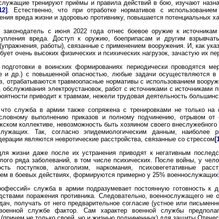
служащие тренируют приёмы и правила действий в бою, изучают назнач
12]
. Естественно, что при отработке нормативов с использованием
ения вреда жизни и здоровью противнику, повышается потенциальных ха
о законодатель с июня 2022 года отнес боевое оружие к источникам
тупления вреда. Доступ к оружию, боеприпасам и другим взрывча
пражнения, работы), связанные с применением вооружения. И, как ука
бует очень высоких физических и психических нагрузок, зачастую их п
 подготовки в воинских формированиях периодически проводятся мер
е и др.) с повышенной опасностью, любые задачи осуществляются в
, отрабатываются травмоопасные нормативы с использованием вооруже
 обслуживания электроустановок, работ с источниками с источниками п
оятности приводит к травмам, нежели трудовая деятельность большинс
 что служба в армии также сопряжена с тренировками не только на 
кословному выполнению приказов и полному подчинению, отрывом от 
жском коллективе, невозможность быть хозяином своего внеслужебног
служащих. Так, согласно эпидемиологическим данным, наиболее 
ерации являются невротические расстройства, связанные со стрессом
[
ля жизни даже после их устранения приводят к негативным последс
лого ряда заболеваний, в том числе психических. После войны, у чел
ость поступков, алкоголизм, наркомания, психовегетативные рас
тием в боевых действиях, формируются примерно у 25% военнослужащих
рофессий» служба в армии подразумевает постоянную готовность к д
ствами поражения противника. Следовательно, военнослужащего не 
ач, получать от него предварительное согласие (устное или письменн
военной службе фактор. Сам характер военной службы предполаг
(причем не только своей, но и жизнью подчиненных) для защиты Отечес