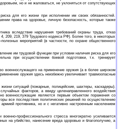
доровьем, но и не жаловаться, не уклоняться от сопутствующих
иска для его жизни при исполнении им своих обязанностей.
шении права на здоровье, личную безопасность, которые также
тника вследствие нарушения требований охраны труда, отказ
 4, 209, 219, 379 Трудового кодекса РФ). Более того, в некоторых
полезных мероприятий (в частности, по охране общественного
вление им трудовой функции при условии наличия риска для его
льна при осуществлении боевой подготовки, т.к. тренирует
аво военнослужащего на применение оружия (а в более широком
применение оружия здесь неизбежно увеличивает травмоопасные
жизни ситуаций (пожарные, полицейские, шахтеры, каскадеры).
 случайных факторов, а ввиду целенаправленного воздействия
нно военнослужащие являются первым объектом поражения со
кторы все последствия политических решений по осуществлению
 армией противника, но и с негативно настроенным населением
 военно-профессионального стресса многократно усиливается
ных на убийство, нанесение вреда здоровью и благополучию, а