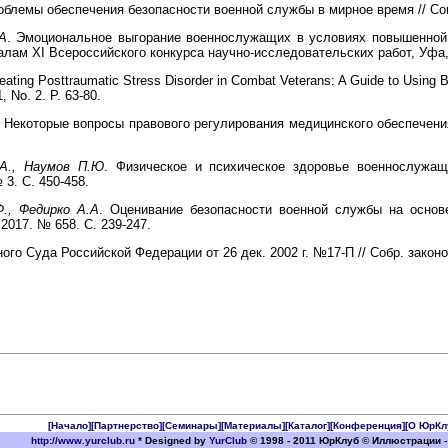
облемы обеспечения безопасности военной службы в мирное время // Со
А
. Эмоциональное выгорание военнослужащих в условиях повышенной 
алам XI Всероссийского конкурса научно-исследовательских работ, Уфа, 
eating Posttraumatic Stress Disorder in Combat Veterans: A Guide to Using 
, No. 2. P. 63-80.
Некоторые вопросы правового регулирования медицинского обеспечения
.А., Наумов П.Ю
. Физическое и психическое здоровье военнослужащ
 3. С. 450-458.
Ф., Федирко А.А
. Оценивание безопасности военной службы на основ
017. № 658. С. 239-247.
го Суда Российской Федерации от 26 дек. 2002 г. №17-П // Собр. законо
[Начало]
[Партнерство]
[Семинары]
[Материалы]
[Каталог]
[Конференция]
[О ЮрКл
http://www.yurclub.ru
* Designed by
YurClub
© 1998 - 2011 ЮрКлуб © Иллюстрации -