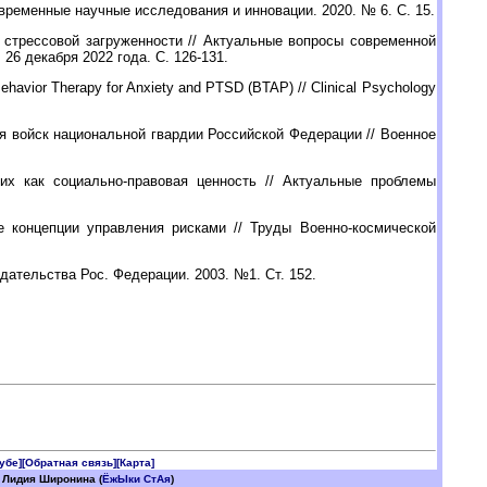
временные научные исследования и инновации. 2020. № 6. С. 15.
стрессовой загруженности // Актуальные вопросы современной
26 декабря 2022 года. С. 126-131.
Behavior Therapy for Anxiety and PTSD (BTAP) // Clinical Psychology
 войск национальной гвардии Российской Федерации // Военное
их как социально-правовая ценность // Актуальные проблемы
е концепции управления рисками // Труды Военно-космической
дательства Рос. Федерации. 2003. №1. Ст. 152.
убе]
[Обратная связь]
[Карта]
 Лидия Широнина (
ЁжЫки СтАя
)