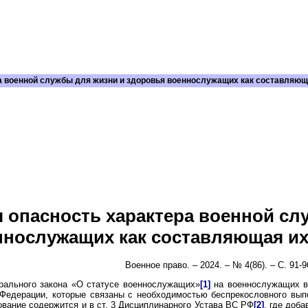
 военной службы для жизни и здоровья военнослужащих как составляюща
опасность характера военной сл
ннослужащих как составляющая их
Военное право. – 2024. – № 4(86). – С. 91-9
ерального закона «О статусе военнослужащих»
[1]
на военнослужащих во
Федерации, которые связаны с необходимостью беспрекословного вы
ование содержится и в ст. 3 Дисциплинарного Устава ВС РФ
[2]
, где доб