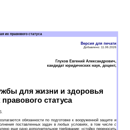
я их правового статуса
Версия для печати
Добавлено: 11.06.2026
Глухов Евгений Александрович,
кандидат юридических наук, доцент,
ужбы для жизни и здоровья
 правового статуса
6.
злагаются обязанности по подготовке к вооруженной защите и
полнения поставленных задач в любых условиях, в том числе
с
авлено еще одно дополнительное требование: «стойко переносить