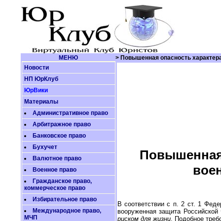
МЕНЮ
> Повышенная опасность характера
Новости
НП ЮрКлуб
ЮрВики
Материалы
Административное право
Арбитражное право
Банковское право
Бухучет
Повышенная 
Валютное право
вое
Военное право
Гражданское право,
коммерческое право
Избирательное право
В соответствии с п. 2 ст. 1 Фед
Международное право,
вооруженная защита Российской 
МЧП
риском для жизни
. Подобное треб