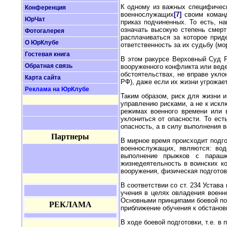
К одному из важных специфическ
Конференция
военнослужащих
[7]
своим команд
ЮрЧат
приказ подчиненных. То есть, н
означать высокую степень смер
Фотогалерея
расплачиваться за которое прид
О ЮрКлубе
ответственность за их судьбу (м
Гостевая книга
В этом ракурсе Верховный Суд Р
Обратная связь
вооруженного конфликта или веде
обстоятельствах, не вправе укло
Карта сайта
РФ), даже если их жизни угрожае
Реклама на ЮрКлубе
Таким образом, риск для жизни и
управлению рисками, а не к искл
режимах военного времени или 
уклониться от опасности. То ес
опасность, а в силу выполнения в
Партнеры
В мирное время происходит подго
военнослужащих, являются: водо
выполнение прыжков с параш
жизнедеятельность в воинских к
вооружения, физическая подготов
В соответствии со ст. 234 Устав
учения в целях овладения военн
Основными принципами боевой подг
РЕКЛАМА
приближение обучения к обстанов
В ходе боевой подготовки, т.е. в