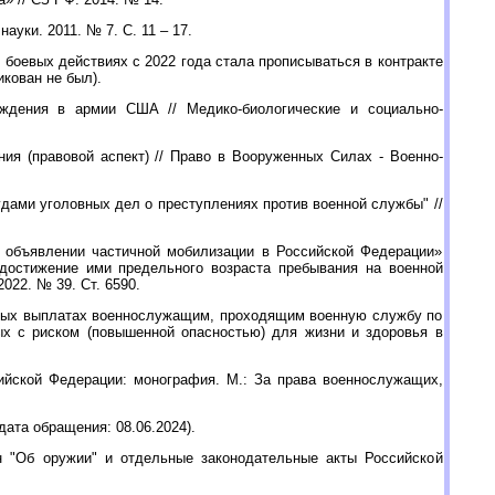
уки. 2011. № 7. С. 11 – 17.
 боевых действиях с 2022 года стала прописываться в контракте
икован не был).
ождения в армии США // Медико-биологические и социально-
ия (правовой аспект) // Право в Вооруженных Силах - Военно-
дами уголовных дел о преступлениях против военной службы" //
б объявлении частичной мобилизации в Российской Федерации»
достижение ими предельного возраста пребывания на военной
022. № 39. Ст. 6590.
ьных выплатах военнослужащим, проходящим военную службу по
ых с риском (повышенной опасностью) для жизни и здоровья в
ийской Федерации: монография. М.: За права военнослужащих,
(дата обращения: 08.06.2024).
 "Об оружии" и отдельные законодательные акты Российской