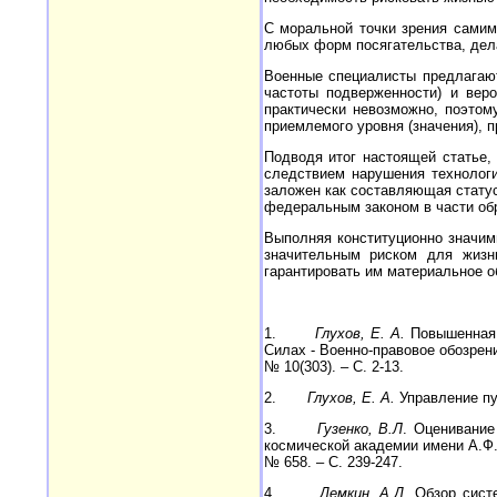
С моральной точки зрения самим
любых форм посягательства, дела
Военные специалисты предлагают
частоты подверженности) и вер
практически невозможно, поэтом
приемлемого уровня (значения), п
Подводя итог настоящей статье,
следствием нарушения технологи
заложен как составляющая статус
федеральным законом в части обре
Выполняя конституционно значим
значительным риском для жизни
гарантировать им материальное о
1.
Глухов, Е. А.
Повышенная с
Силах - Военно-правовое обозрени
№ 10(303). – С. 2-13.
2.
Глухов, Е. А.
Управление пут
3.
Гузенко, В.Л
. Оценивание
космической академии имени А.Ф.
№ 658. – С. 239-247.
4.
Демкин, А.Д
. Обзор сист