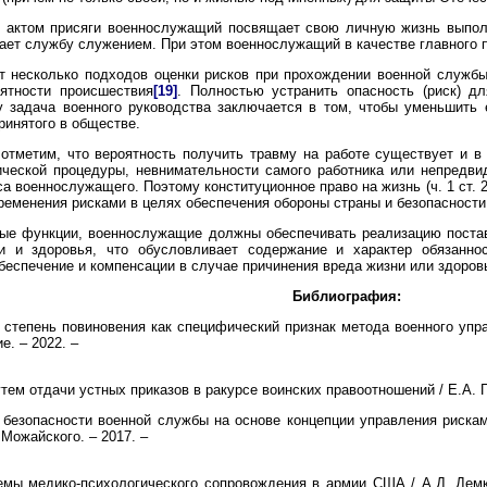
 актом присяги военнослужащий посвящает свою личную жизнь выпол
ет службу служением. При этом военнослужащий в качестве главного п
 несколько подходов оценки рисков при прохождении военной службы.
оятности происшествия
[19]
. Полностью устранить опасность (риск) 
у задача военного руководства заключается в том, чтобы уменьшить 
ринятого в обществе.
 отметим, что вероятность получить травму на работе существует и 
ческой процедуры, невнимательности самого работника или непредви
а военнослужащего. Поэтому конституционное право на жизнь (ч. 1 ст.
менения рисками в целях обеспечения обороны страны и безопасности го
ые функции, военнослужащие должны обеспечивать реализацию поста
 и здоровья, что обусловливает содержание и характер обязанно
беспечение и компенсации в случае причинения вреда жизни или здоро
Библиография:
тепень повиновения как специфический признак метода военного управ
е. – 2022. –
ем отдачи устных приказов в ракурсе воинских правоотношений / Е.А. Глу
 безопасности военной службы на основе концепции управления рисками
Можайского. – 2017. –
емы медико-психологического сопровождения в армии США / А.Д. Демки