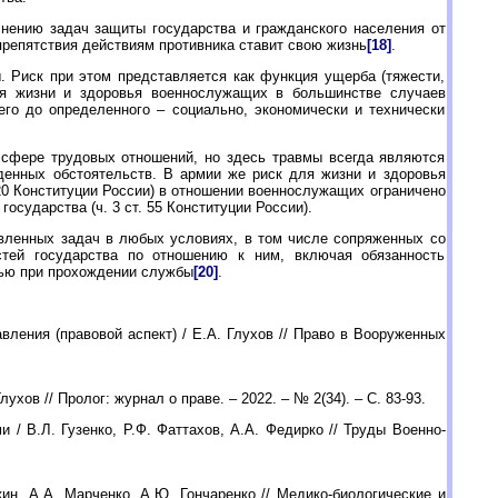
нению задач защиты государства и гражданского населения от
репятствия действиям противника ставит свою жизнь
[18]
.
 Риск при этом представляется как функция ущерба (тяжести,
для жизни и здоровья военнослужащих в большинстве случаев
его до определенного – социально, экономически и технически
в сфере трудовых отношений, но здесь травмы всегда являются
денных обстоятельств. В армии же риск для жизни и здоровья
 20 Конституции России) в отношении военнослужащих ограничено
сударства (ч. 3 ст. 55 Конституции России).
вленных задач в любых условиях, в том числе сопряженных со
стей государства по отношению к ним, включая обязанность
вью при прохождении службы
[20]
.
ления (правовой аспект) / Е.А. Глухов // Право в Вооруженных
хов // Пролог: журнал о праве. – 2022. – № 2(34). – С. 83-93.
 / В.Л. Гузенко, Р.Ф. Фаттахов, А.А. Федирко // Труды Военно-
н, А.А. Марченко, А.Ю. Гончаренко // Медико-биологические и