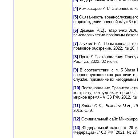
[4]
Комиссаров А.В.
Законность ка
[5]
Обязанность военнослужащего (
о прохождении военной службе (пр
[6]
Демкин А.Д., Марченко А.А.
психологические проблемы безопас
[7]
Глухов Е.А
. Повышенная степ
правовое обозрение. 2022. № 10. С
[8]
Пункт 9 Постановления Пленума
Рос. газ. 2023. 02 июня.
[9]
В соответствии с п. 5 Указа
военнослужащие-контрактники в
службе, признание их негодными к
[10]
Постановление Правительства
контракту, сотрудникам органов
мирное время» // СЗ РФ. 2012. № 1
[11]
Зорин О.Л., Бакович М.Н., 
2015. С. 9.
[12]
Официальный сайт Минобороны Ро
[13]
Федеральный закон от 28 и
Федерации» // СЗ РФ. 2021. № 27 (ч