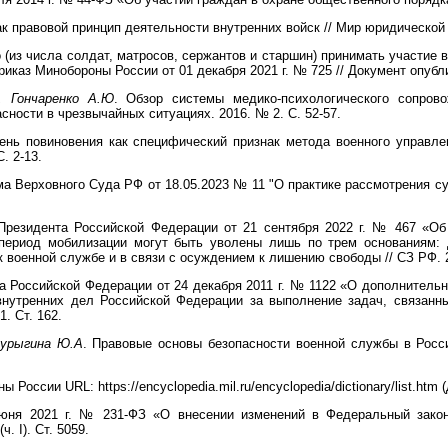
к правовой принцип деятельности внутренних войск // Мир юридической на
из числа солдат, матросов, сержантов и старшин) принимать участие в
иказ Минобороны России от 01 декабря 2021 г. № 725 // Документ опубл
, Гончаренко А.Ю
. Обзор системы медико-психологического сопров
ности в чрезвычайных ситуациях. 2016. № 2. С. 52-57.
ень повиновения как специфический признак метода военного управлен
. 2-13.
 Верховного Суда РФ от 18.05.2023 № 11 "О практике рассмотрения су
 Президента Российской Федерации от 21 сентября 2022 г. № 467 «О
 период мобилизации могут быть уволены лишь по трем основаниям: 
 военной службе и в связи с осуждением к лишению свободы // СЗ РФ. 2
 Российской Федерации от 24 декабря 2011 г. № 1122 «О дополнител
 внутренних дел Российской Федерации за выполнение задач, связанн
. Ст. 162.
Шурыгина Ю.А
. Правовые основы безопасности военной службы в Росс
ссии URL: https://encyclopedia.mil.ru/encyclopedia/dictionary/list.htm 
юня 2021 г. № 231-ФЗ «О внесении изменений в Федеральный закон
. I). Ст. 5059.