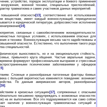
ение, устройство, порядок эксплуатации и боевого применения
 вооружения, военной техники, специальных приспособлений,
рактер травматизма и самих участников данных мероприятий.
 повышенной опасности
[13]
, соответственно его использование
тым веществам, имеет каждый военнослужащий, периодически
зывается в юридической литературе, добросовестное исполнение
еренапряжения
[14]
.
оприятия, связанные с самообеспечением жизнедеятельности:
 ненастных погодных условиях, с использованием опасных для
ния и техники. Военнослужащие весьма часто задействованы и
овышенной опасности. Естественно, что выполнение такого рода
тва специальностей.
физическую выносливость, но и на эмоциональную стойкость,
семьи, привычного круга общения. Частые авральные задачи,
о времени формируют профессиональное выгорание и стрессовые
распространенными психическими заболеваниями у офицеров
15]
.
твиям. Сложные и разнообразные патогенные факторы боевых
овека с большей вероятностью изменяется поведение: возникает
стройства. По данным американских авторов, разнообразные
[16]
.
ействиям в кризисных ситуациях
[17]
, сопряженных с опасными
обязательно письменно предупреждать о возможных опасностях
ое) на их выполнение. Все это подразумевается как само собою
ает наличие у военнослужащих травмоопасных ситуаций и
тва.