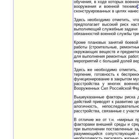
обучения, в ходе которых военно
вооружения и военной техники
[
сконструированных в целях нанес
Здесь необходимо отметить, чт
предполагает высокий риск нас
выполняющий служебные задачи (у
обязанностей военной службы тре
Кроме плановых занятий боевой
работы (строительные, ремонтны
окружающих веществ и предметов
для выполнения ремонтных работ,
мероприятий с большей долей вер
Здесь же необходимо отметить,
терпение, готовность к беспре
функционирование в закрытом му
расстройства у многих военно
Вооруженных Сил Российской Фед
Вышеуказанные факторы риска д
действий приводят к развитию це
алогичность, непоследовательн
расстройства, связанные с учас
В отличие же от т.н. «мирных п
факторами внешней среды и сред
при выполнении поставленных зад
разумеющийся сопутствующий 
необходимость рисковать жизнью 