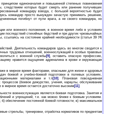
с принципом единоначалия и повышенной степенью повиновения
ы, следствием которых будет смерть или ранение получивших
дресованный командиру взвода, с большой вероятностью будет
десь командир просто вынужден зачастую принимать решение,
чиненные погибнут от пули врага, а не своего командира, но
ии или военного положения, в военное время либо в условиях
ции последствий стихийных бедствий и при других чрезвычайных
ы, ссылаясь на состояние крайней необходимости (статья 39 УК
ействий. Деятельность командиров здесь во многом сводится к
обычных трудовых отношений, военнослужащий в особых правовых
уволиться с военной службы
[9]
, оставить опасную профессию,
лужащему нравится ощущение адреналина в крови и окружающая
аже в мирное время факторами, опасными для жизни и здоровья
адач боевой и учебно-боевой подготовки в полевых условиях,
ационными материалами и т.п
[10]
. Плановая повседневная
процессов (боевое дежурство, учения, караулы, обслуживание
е в мирное время остается достаточно высоким
[11]
.
ьности военнослужащих является боевая подготовка. Занятия и
лений и упрощений, т.е. как можно ближе к боевым условиям.
 б) обеспечение постоянной боевой готовности; в) максимальное
оевые стрельбы, тренировки, отработка нормативов по предметам