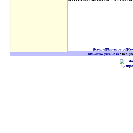
[Начало]
[Партнерство]
[Се
http://www.yurclub.ru
* Design