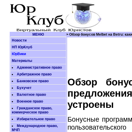
МЕНЮ
> Обзор бонусов Melbet на Betru: ка
Новости
НП ЮрКлуб
ЮрВики
Материалы
Административное право
Арбитражное право
Обзор бонус
Банковское право
Бухучет
предложения
Валютное право
устроены
Военное право
Гражданское право,
коммерческое право
Бонусные программ
Избирательное право
пользовательс
Международное право,
МЧП