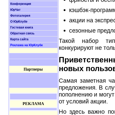
Конференция
кэшбэк-програм
ЮрЧат
Фотогалерея
акции на экспр
О ЮрКлубе
Гостевая книга
сезонные предл
Обратная связь
Карта сайта
Такой набор тип
Реклама на ЮрКлубе
конкурируют не толь
Приветствен
новых пользо
Партнеры
Самая заметная ч
предложения. В слу
пополнению и могут
от условий акции.
РЕКЛАМА
Но здесь важно по