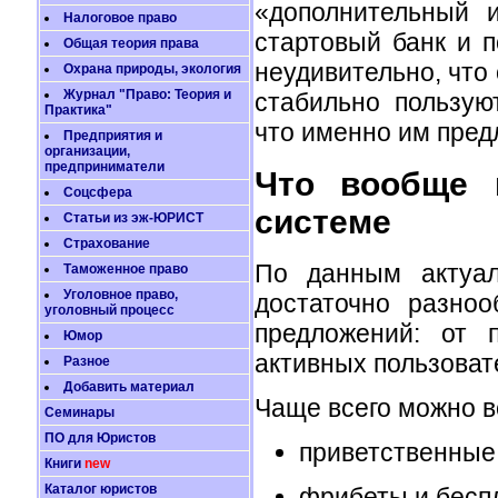
«дополнительный 
Налоговое право
стартовый банк и 
Общая теория права
неудивительно, что 
Охрана природы, экология
Журнал "Право: Теория и
стабильно пользую
Практика"
что именно им предл
Предприятия и
организации,
предприниматели
Что вообще п
Соцсфера
системе
Статьи из эж-ЮРИСТ
Страхование
По данным актуал
Таможенное право
Уголовное право,
достаточно разноо
уголовный процесс
предложений: от 
Юмор
активных пользоват
Разное
Добавить материал
Чаще всего можно в
Семинары
ПО для Юристов
приветственные
Книги
new
Каталог юристов
фрибеты и бесп