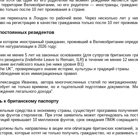
ли хотя бы один из его родителей на момент рождения является брит
 территории Великобритании, но его родители — иностранцы, гражданс
во только после 10 лет проживания в стране.
ии переехала в Лондон по рабочей визе. Через несколько лет у ни
аво на регистрацию в качестве гражданина только после 10 лет прожива
 постоянных резидентов
и котором иностранный гражданин, проживший в Великобритании опреде
ля натурализации в 2026 году:
ии не менее 5 лет на законных основаниях (для супругов британских гра
 резидента (Indefinite Leave to Remain, ILR) в течение не менее 12 меся
ание английского языка (не ниже уровня B1).
 the UK", проверяющего знание истории, культуры и традиций страны.
соблюдение всех иммиграционных правил.
лександра Иванова, автора многочисленных статей по миграционному
ебует не только времени, но и тщательной подготовки документов. Мн
ждения легального дохода".
ь к британскому паспорту
ительные средства в экономику страны, существует программа получени
ов фунтов стерлингов. При этом заявитель может претендовать на пост
тиций превышает 10 миллионов фунтов, срок ожидания ПМЖ сокращается
должны быть направлены в акции или облигации британских компаний, 
торов, которые хотят не только получить гражданство, но и развивать с