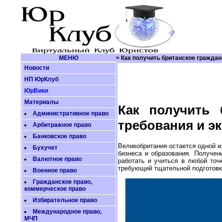
МЕНЮ
> Как получить британское граждан
Новости
НП ЮрКлуб
ЮрВики
Материалы
Как получить 
Административное право
требования и э
Арбитражное право
Банковское право
Великобритания остается одной и
Бухучет
бизнеса и образования. Получен
Валютное право
работать и учиться в любой точ
требующий тщательной подготовк
Военное право
Гражданское право,
коммерческое право
Избирательное право
Международное право,
МЧП