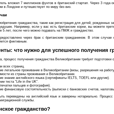
ель вложил 7 миллионов фунтов в британский стартап. Через 3 года о
м в Лондоне и путешествует по миру без виз.
учаи
обретения гражданства, такие как регистрация для детей, рожденных з
душек. Например, если у вас есть британские корни, вы можете прете
ие 5 лет, после чего можно подавать на ПМЖ и гражданство.
редоставлено через брак с британским гражданином. В этом случае с
ляется фиктивным.
енты: что нужно для успешного получения г
а, процесс получения гражданства Великобритании требует подготовки о
и всех страниц.
 легальное проживание в Великобритании (визы, разрешения на работ
имости из страны проживания и Великобритании.
 знание английского языка (сертификаты IELTS, TOEFL или другие).
 теста "Life in the UK".
печатки пальцев и фотография).
 финансовую состоятельность (выписки с банковских счетов, налоговы
ть переведены на английский язык и заверены нотариально. Процесс 
миграционной службы.
нское гражданство?