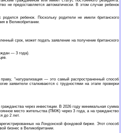
анским гражданином или имеет статус постоянного резидента.
тво не предоставляется автоматически. В этом случае ребенок
х родился ребенок. Поскольку родители не имели британского
ния в Великобритании.
ленный срок, может подать заявление на получение британского
ждан — 3 года).
цев.
 праву, "натурализация — это самый распространенный способ
огие заявители сталкиваются с трудностями на этапе проверки
я гражданства через инвестиции. В 2026 году минимальная сумма
оянное место жительства (ПМЖ) через 3 года, а на гражданство
 до 2 лет.
зарегистрированных на Лондонской фондовой бирже. Этот способ
вой бизнес в Великобритании.