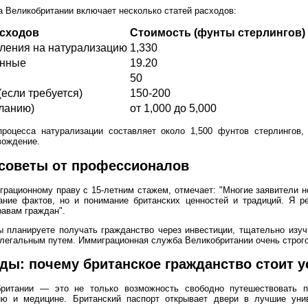
 Великобритании включает несколько статей расходов:
асходов
Стоимость (фунты стерлингов)
вления на натурализацию
1,330
анные
19.20
50
(если требуется)
150-200
ланию)
от 1,000 до 5,000
процесса натурализации составляет около 1,500 фунтов стерлингов
вождение.
 советы от профессионалов
рационному праву с 15-летним стажем, отмечает: "Многие заявители нед
ание фактов, но и понимание британских ценностей и традиций. Я 
равам граждан".
ы планируете получать гражданство через инвестиции, тщательно изуч
 легальным путем. Иммиграционная служба Великобритании очень строго
ды: почему британское гражданство стоит 
британии — это не только возможность свободно путешествовать п
ию и медицине. Британский паспорт открывает двери в лучшие унив