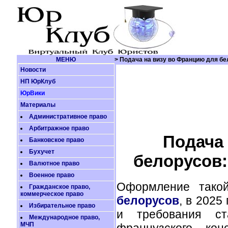
МЕНЮ
> Подача на визу во Францию для бе
Новости
НП ЮрКлуб
ЮрВики
Материалы
Административное право
Арбитражное право
Подача 
Банковское право
Бухучет
белорусов:
Валютное право
Военное право
Оформление такой
Гражданское право,
коммерческое право
белорусов
, в 2025
Избирательное право
и требования ст
Международное право,
МЧП
французского кон