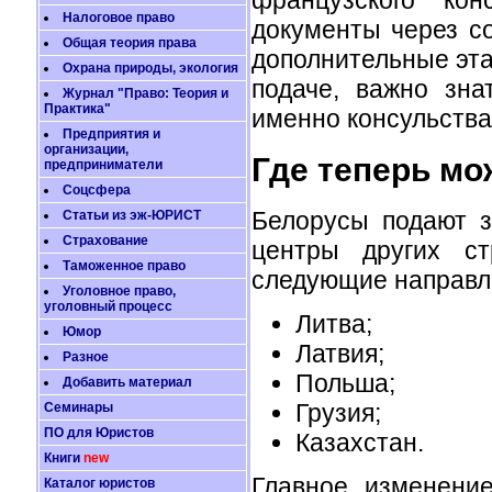
Налоговое право
документы через с
Общая теория права
дополнительные эта
Охрана природы, экология
подаче, важно зна
Журнал "Право: Теория и
Практика"
именно консульства
Предприятия и
организации,
Где теперь м
предприниматели
Соцсфера
Белорусы подают з
Статьи из эж-ЮРИСТ
Страхование
центры других ст
Таможенное право
следующие направл
Уголовное право,
уголовный процесс
Литва;
Юмор
Латвия;
Разное
Польша;
Добавить материал
Грузия;
Семинары
ПО для Юристов
Казахстан.
Книги
new
Главное изменени
Каталог юристов