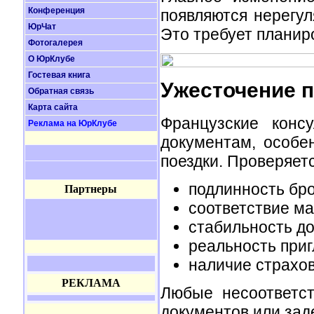
Конференция
появляются нерегул
ЮрЧат
Это требует планир
Фотогалерея
О ЮрКлубе
Гостевая книга
Ужесточение 
Обратная связь
Карта сайта
Французские конс
Реклама на ЮрКлубе
документам, особ
поездки. Проверяетс
подлинность бр
Партнеры
соответствие ма
стабильность до
реальность при
наличие страхо
РЕКЛАМА
Любые несоответст
документов или зад