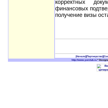
корректных доку
финансовых подтве
получение визы ост
[Начало]
[Партнерство]
[Се
http://www.yurclub.ru
* Design