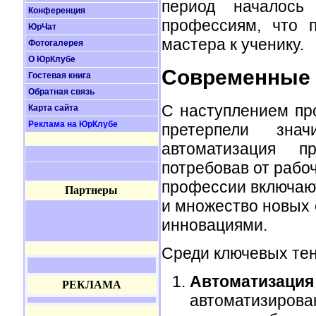
период началось 
Конференция
профессиям, что 
ЮрЧат
мастера к ученику.
Фотогалерея
О ЮрКлубе
Современные 
Гостевая книга
Обратная связь
С наступлением п
Карта сайта
Реклама на ЮрКлубе
претерпели зна
автоматизация п
потребовав от рабо
профессии включают
Партнеры
и множество новых 
инновациями.
Среди ключевых те
Автоматиза
РЕКЛАМА
автоматизирова