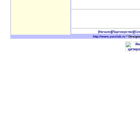
[Начало]
[Партнерство]
[Се
http://www.yurclub.ru
* Design