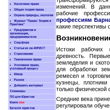
Налоговое право
изменений. В дан
Общая теория права
рабочие професс
Охрана природы, экология
профессиям Барн
Журнал "Право: Теория и
Практика"
какие перспективы 
Предприятия и
организации,
Возникновение
предприниматели
Соцсфера
Истоки рабочих 
Статьи из эж-ЮРИСТ
Страхование
древность. Первы
Таможенное право
земледелия и ското
Уголовное право,
для обработки зе
уголовный процесс
Юмор
ремесел и торговли
Разное
кузнецы, плотник
Добавить материал
только физической 
Семинары
ПО для Юристов
Средние века прине
Книги
new
регулировали обуче
Каталог юристов