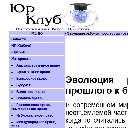
МЕНЮ
> Эволюция рабочих профессий - от
Новости
НП ЮрКлуб
ЮрВики
Материалы
Административное право
Арбитражное право
Эволюция 
Банковское право
Бухучет
прошлого к 
Валютное право
Военное право
В современном ми
Гражданское право,
коммерческое право
неотъемлемой част
Избирательное право
когда-то считались
Международное право,
МЧП
трансформируются