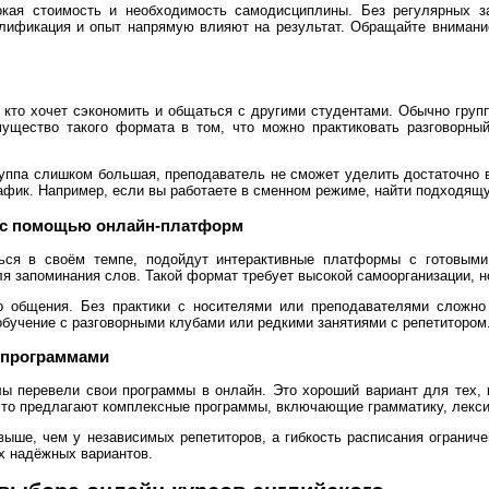
ая стоимость и необходимость самодисциплины. Без регулярных з
алификация и опыт напрямую влияют на результат. Обращайте внимани
, кто хочет сэкономить и общаться с другими студентами. Обычно гр
мущество такого формата в том, что можно практиковать разговорный
руппа слишком большая, преподаватель не сможет уделить достаточно 
фик. Например, если вы работаете в сменном режиме, найти подходящ
 с помощью онлайн-платформ
ться в своём темпе, подойдут интерактивные платформы с готовыми
ля запоминания слов. Такой формат требует высокой самоорганизации, н
о общения. Без практики с носителями или преподавателями сложно
бучение с разговорными клубами или редкими занятиями с репетитором
-программами
ы перевели свои программы в онлайн. Это хороший вариант для тех, к
сто предлагают комплексные программы, включающие грамматику, лексик
ыше, чем у независимых репетиторов, а гибкость расписания ограниче
ых надёжных вариантов.