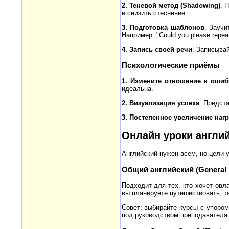
2. Теневой метод (Shadowing)
. 
и снизить стеснение.
3. Подготовка шаблонов
. Заучи
Например: "Could you please repeat t
4. Запись своей речи
. Записыва
Психологические приёмы
1. Измените отношение к оши
идеальна.
2. Визуализация успеха
. Предст
3. Постепенное увеличение нагр
Онлайн уроки англий
Английский нужен всем, но цели 
Общий английский (General 
Подходит для тех, кто хочет овл
вы планируете путешествовать, та
Совет: выбирайте курсы с упоро
под руководством преподавателя