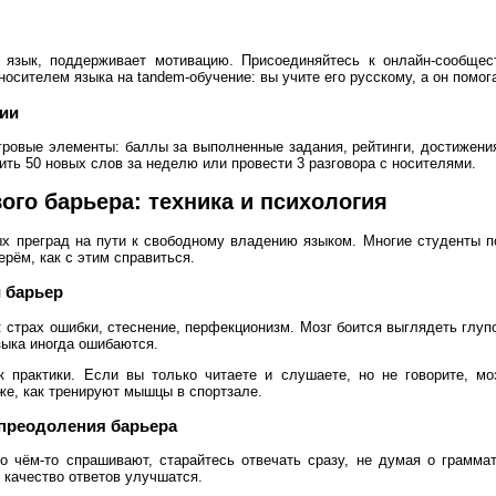
 язык, поддерживает мотивацию. Присоединяйтесь к онлайн-сообщес
осителем языка на tandem-обучение: вы учите его русскому, а он помог
ии
ровые элементы: баллы за выполненные задания, рейтинги, достижения
ть 50 новых слов за неделю или провести 3 разговора с носителями.
го барьера: техника и психология
х преград на пути к свободному владению языком. Многие студенты по
ерём, как с этим справиться.
 барьер
 страх ошибки, стеснение, перфекционизм. Мозг боится выглядеть глуп
зыка иногда ошибаются.
 практики. Если вы только читаете и слушаете, но не говорите, м
же, как тренируют мышцы в спортзале.
преодоления барьера
 о чём-то спрашивают, старайтесь отвечать сразу, не думая о грамм
 качество ответов улучшатся.