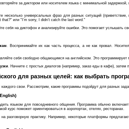
Повторяйте за диктором или носителем языка с минимальной задержкой,
те несколько универсальных фраз для разных ситуаций (приветствие, п
hat?" или "I’m sorry, I didn’t catch the last word."
йте себя на диктофон и анализируйте ошибки. Это помогает услышать св
бкам
. Воспринимайте их как часть процесса, а не как провал. Носит
авляйте себя свободно общающимся на английском. Это программирует м
узки
. Начните с простых диалогов (например, заказ еды в кафе), затем
ского для разных целей: как выбрать прог
у каждого свои. Рассмотрим, какие программы подойдут для разных зада
English)
адеть языком для повседневного общения. Программа обычно включает 
кой курс поможет ориентироваться в аэропортах, отелях, ресторанах.
м на разговорную практику. Например, некоторые платформы предлагаю
.