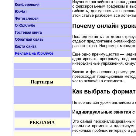
Изучение английского языка давн
Конференция
с фиксированным графиком и выс
гибкость, доступность и персон
ЮрЧат
этой статье разберём все аспект
Фотогалерея
Почему онлайн урок
О ЮрКлубе
Гостевая книга
Последние пять лет демонстрирую
Обратная связь
отдают предпочтение онлайн-форм
разных стран. Например, менедже
Карта сайта
Реклама на ЮрКлубе
Ещё одно преимущество — индиви
адаптировать программу под ко
интерактивные упражнения, симул
Важно и финансовое преимуществ
превосходит традиционные методы
часто включён в стоимость.
Партнеры
Как выбрать формат
Не все онлайн уроки английского
Индивидуальные занятия с
Это самый персонализированный 
РЕКЛАМА
реальном времени и адаптирует 
несколько пробных интервью и да