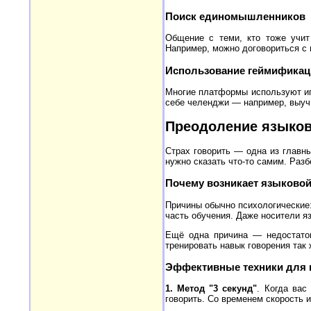
Поиск единомышленников
Общение с теми, кто тоже учит
Например, можно договориться с н
Использование геймификац
Многие платформы используют иг
себе челенджи — например, выучи
Преодоление языково
Страх говорить — одна из главны
нужно сказать что-то самим. Разб
Почему возникает языковой
Причины обычно психологические:
часть обучения. Даже носители я
Ещё одна причина — недостаток
тренировать навык говорения так 
Эффективные техники для 
1. Метод "3 секунд"
. Когда вас
говорить. Со временем скорость и