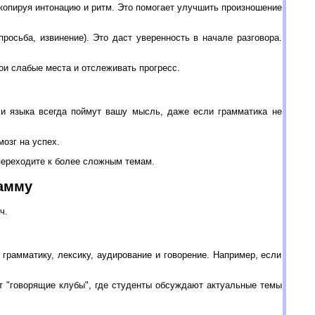
 копируя интонацию и ритм. Это помогает улучшить произношение
росьба, извинение). Это даст уверенность в начале разговора.
ои слабые места и отслеживать прогресс.
ели языка всегда поймут вашу мысль, даже если грамматика не
озг на успех.
 переходите к более сложным темам.
рамму
ч.
грамматику, лексику, аудирование и говорение. Например, если
т "говорящие клубы", где студенты обсуждают актуальные темы