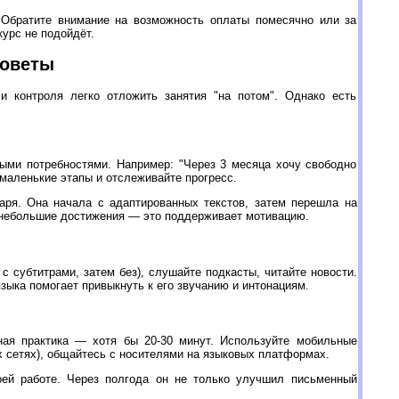
. Обратите внимание на возможность оплаты помесячно или за
курс не подойдёт.
советы
и контроля легко отложить занятия "на потом". Однако есть
ными потребностями. Например: "Через 3 месяца хочу свободно
 маленькие этапы и отслеживайте прогресс.
аря. Она начала с адаптированных текстов, затем перешла на
е небольшие достижения — это поддерживает мотивацию.
 субтитрами, затем без), слушайте подкасты, читайте новости.
зыка помогает привыкнуть к его звучанию и интонациям.
ная практика — хотя бы 20-30 минут. Используйте мобильные
х сетях), общайтесь с носителями на языковых платформах.
оей работе. Через полгода он не только улучшил письменный