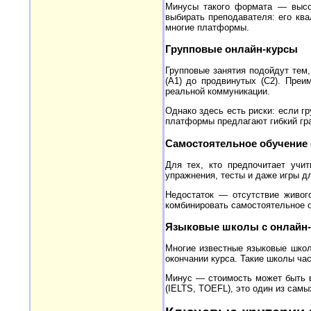
Минусы такого формата — высок
выбирать преподавателя: его кв
многие платформы.
Групповые онлайн-курсы
Групповые занятия подойдут тем
(A1) до продвинутых (C2). Преи
реальной коммуникации.
Однако здесь есть риски: если г
платформы предлагают гибкий гра
Самостоятельное обучение
Для тех, кто предпочитает учи
упражнения, тесты и даже игры д
Недостаток — отсутствие живог
комбинировать самостоятельное о
Языковые школы с онлайн
Многие известные языковые школ
окончании курса. Такие школы ча
Минус — стоимость может быть в
(IELTS, TOEFL), это один из сам