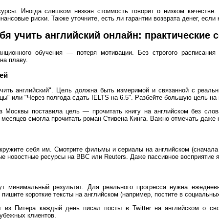
урсы. Иногда слишком низкая стоимость говорит о низком качестве
ансовые риски. Также уточните, есть ли гарантии возврата денег, если 
бя учить английский онлайн: практические 
нционного обучения — потеря мотивации. Без строгого расписания 
на плаву.
ей
учить английский". Цель должна быть измеримой и связанной с реаль
цы" или "Через полгода сдать IELTS на 6.5". Разбейте большую цель на
из Москвы поставила цель — прочитать книгу на английском без слов
8 месяцев смогла прочитать роман Стивена Кинга. Важно отмечать даж
кружите себя им. Смотрите фильмы и сериалы на английском (сначала с
е новостные ресурсы на BBC или Reuters. Даже пассивное восприятие я
ут минимальный результат. Для реального прогресса нужна ежеднев
 пишите короткие тексты на английском (например, постите в социальны
т из Питера каждый день писал посты в Twitter на английском о св
рубежных клиентов.