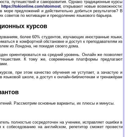
оста, путешествий и саморазвития. Однако традиционные курсы
е
https://tokionline.com/stoimost
, открывают новые возможности:
 в море предложений и действительно добиться результатов? В
их советов по мотивации и преодолению языкового барьера.
ционных курсов
дованиям, более 60% студентов, изучающих иностранные языки,
иматься в комфортной обстановке и доступ к преподавателям из
елем из Лондона, не покидая своего дома.
ден ориентироваться на средний уровень. Онлайн же позволяет
путешествия. К тому же, современные платформы предлагают
ами.
урсов, при этом качество обучения не уступает, а зачастую и
в языковой школе, а доступ к онлайн-библиотекам и тренажёрам
иантов
чтений. Рассмотрим основные варианты, их плюсы и минусы.
тель полностью сосредоточен на ученике, исправляет ошибки в
я к собеседованию на английском, репетитор сможет провести