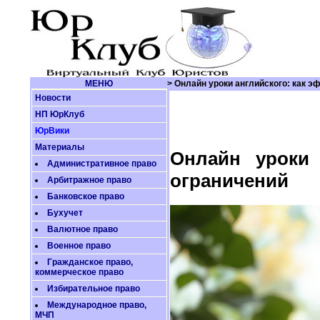
МЕНЮ
> Онлайн уроки английского: как э
Новости
НП ЮрКлуб
ЮрВики
Материалы
Онлайн уроки 
Административное право
ограничений
Арбитражное право
Банковское право
Бухучет
Валютное право
Военное право
Гражданское право,
коммерческое право
Избирательное право
Международное право,
МЧП