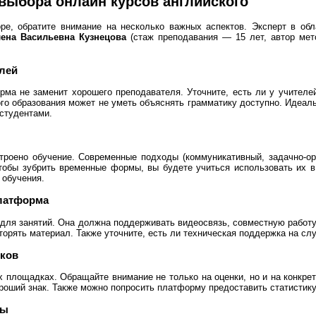
выбора онлайн курсов английского
ре, обратите внимание на несколько важных аспектов. Эксперт в обл
ена Васильевна Кузнецова
(стаж преподавания — 15 лет, автор мет
лей
ма не заменит хорошего преподавателя. Уточните, есть ли у учителе
ого образования может не уметь объяснять грамматику доступно. Идеа
студентами.
строено обучение. Современные подходы (коммуникативный, задачно-ор
тобы зубрить временные формы, вы будете учиться использовать их в 
 обучения.
платформа
для занятий. Она должна поддерживать видеосвязь, совместную работу
орять материал. Также уточните, есть ли техническая поддержка на слу
иков
 площадках. Обращайте внимание не только на оценки, но и на конкрет
ороший знак. Также можно попросить платформу предоставить статистику
ты