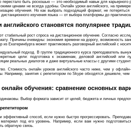
о перестало быть роскошью — это необходимый навык для карьерного р
окими ценами не всегда удобны. Онлайн уроки английского, на пример
ализацию обучения. Но как выбрать подходящий формат, не потеряться
ы дистанционного изучения языка — от выбора платформы до практическ
и английского становятся популярнее тради
т стабильный рост спроса на дистанционное обучение. Согласно иссле
ату. Причины очевидны: экономия времени на дорогу, возможность зан
р из Екатеринбурга может практиковать разговорный английский с носит
дуальный подход. В группе традиционного курса преподаватель вынуж
нкретные цели: подготовка к экзаменам, деловой английский или 
яции реальных диалогов и даже виртуальные классы с другими студент
о. Стоимость онлайн уроков английского часто ниже, чем у офлайн-к
. Например, занятия с репетитором по Skype обходятся дешевле, чем 
 онлайн обучения: сравнение основных вар
 одинаковы. Выбор формата зависит от целей, бюджета и личных предпо
 репетитором
и эффективный способ, если нужно быстро прогрессировать. Преподава
материал под его уровень. Например, если вам нужно подготовитьс
ть обратную связь.