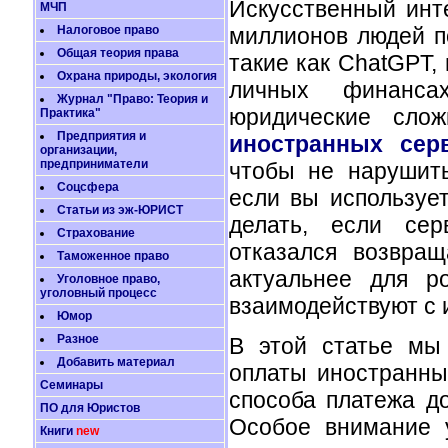
Искусственный инт
МЧП
миллионов людей п
Налоговое право
Общая теория права
такие как ChatGPT, 
Охрана природы, экология
личных финанса
Журнал "Право: Теория и
юридические сло
Практика"
Предприятия и
иностранных сер
организации,
предприниматели
чтобы не нарушить
Соцсфера
если вы используе
Статьи из эж-ЮРИСТ
делать, если сер
Страхование
отказался возвра
Таможенное право
актуальнее для ро
Уголовное право,
уголовный процесс
взаимодействуют с
Юмор
Разное
В этой статье мы
Добавить материал
оплаты иностранны
Семинары
способа платежа д
ПО для Юристов
Особое внимание 
Книги
new