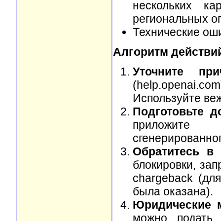
нескольких к
региональных ог
Технические оши
Алгоритм действи
Уточните прич
(help.openai.
Используйте веж
Подготовьте до
приложите 
сгенерированног
Обратитесь в 
блокировки, зап
chargeback (для
была оказана).
Юридические 
можно подать