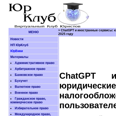
> ChatGPT и иностранные сервисы: 
МЕНЮ
2025 году
Новости
НП ЮрКлуб
ЮрВики
Материалы
Административное право
Арбитражное право
ChatGPT и
Банковское право
Бухучет
юридичес
Валютное право
налогооб
Военное право
Гражданское право,
коммерческое право
пользователе
Избирательное право
Международное право,