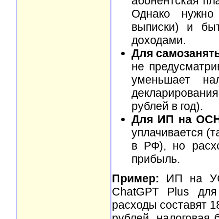
абонентская пл
Однако нужно 
выписки) и бы
доходами.
Для самозанят
не предусматри
уменьшает на
декларирования
рублей в год).
Для ИП на ОС
уплачивается (т
в РФ), но расх
прибыль.
Пример:
ИП на УС
ChatGPT Plus для
расходы составят 1
рублей, налоговая 