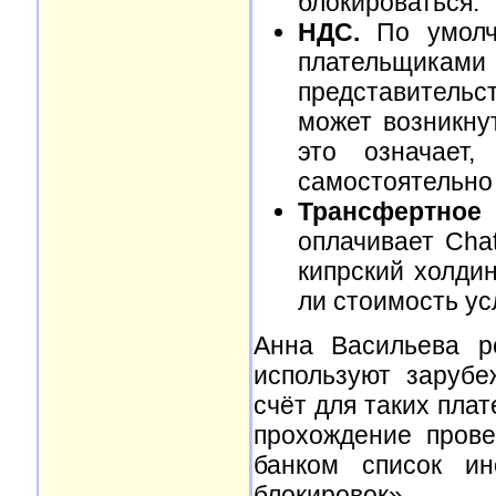
блокироваться.
НДС.
По умолча
плательщика
представительст
может возникну
это означает
самостоятельно 
Трансфертное
оплачивает Cha
кипрский холдин
ли стоимость ус
Анна Васильева р
используют зарубе
счёт для таких плат
прохождение прове
банком список ин
блокировок».