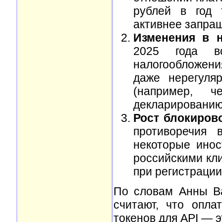
рублей в год 
активнее запра
Изменения в н
2025 года в
налогообложен
даже нерегуля
(например, ч
декларированию
Рост блокирово
противоречия 
некоторые инос
российскими кл
при регистрации
По словам Анны Ва
считают, что опла
токенов для API — 