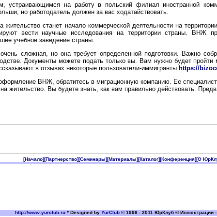
, устраивающимся на работу в польский филиал иностранной комме
ольши, но работодатель должен за вас ходатайствовать.
 жительство станет начало коммерческой деятельности на территории
ируют вести научные исследования на территории страны. ВНЖ п
шее учебное заведение страны.
ень сложная, но она требует определенной подготовки. Важно собр
одстве. Документы можете подать только вы. Вам нужно будет пройти 
ассказывают в отзывах некоторые пользователи-иммигранты
https://bizo
ь оформление ВНЖ, обратитесь в миграционную компанию. Ее специалист
на жительство. Вы будете знать, как вам правильно действовать. Предва
[Начало]
[Партнерство]
[Семинары]
[Материалы]
[Каталог]
[Конференция]
[О ЮрКл
http://www.yurclub.ru
* Designed by
YurClub
© 1998 - 2011 ЮрКлуб © Иллюстрации -