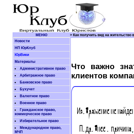
МЕНЮ
> Как получить вид на жительство 
Новости
НП ЮрКлуб
ЮрВики
Материалы
Что важно зна
Административное право
клиентов компа
Арбитражное право
Банковское право
Бухучет
Валютное право
Военное право
Гражданское право,
коммерческое право
Избирательное право
Международное право,
МЧП