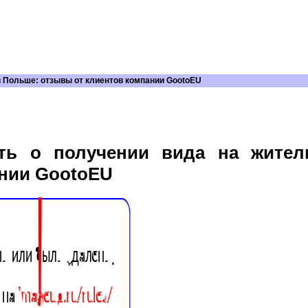
в Польше: отзывы от клиентов компании GootoEU
ть о получении вида на жител
нии GootoEU