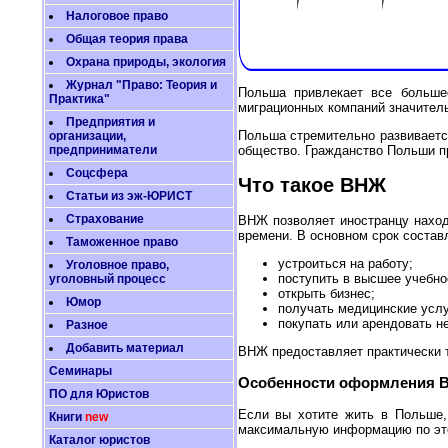
Налоговое право
Общая теория права
Охрана природы, экология
Журнал "Право: Теория и
Польша привлекает все больше
Практика"
миграционных компаний значитель
Предприятия и
Польша стремительно развиваетс
организации,
общество. Гражданство Польши пр
предприниматели
Соцсфера
Что такое ВНЖ
Статьи из эж-ЮРИСТ
Страхование
ВНЖ позволяет иностранцу наход
времени. В основном срок состав
Таможенное право
устроиться на работу;
Уголовное право,
поступить в высшее учебно
уголовный процесс
открыть бизнес;
Юмор
получать медицинские услу
покупать или арендовать н
Разное
Добавить материал
ВНЖ предоставляет практически т
Семинары
Особенности оформления 
ПО для Юристов
Если вы хотите жить в Польше,
Книги
new
максимальную информацию по это
Каталог юристов