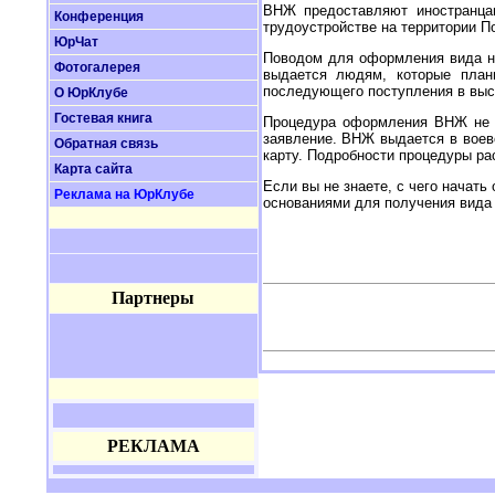
ВНЖ предоставляют иностранцам
Конференция
трудоустройстве на территории П
ЮрЧат
Поводом для оформления вида на
Фотогалерея
выдается людям, которые план
последующего поступления в выс
О ЮрКлубе
Гостевая книга
Процедура оформления ВНЖ не оч
заявление. ВНЖ выдается в воев
Обратная связь
карту. Подробности процедуры р
Карта сайта
Если вы не знаете, с чего начат
Реклама на ЮрКлубе
основаниями для получения вида 
Партнеры
РЕКЛАМА