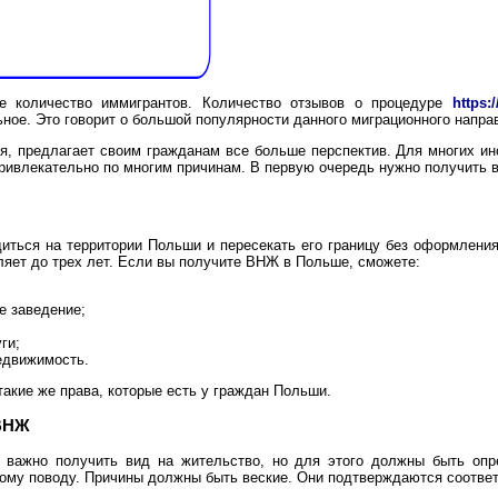
е количество иммигрантов. Количество отзывов о процедуре
https:
ное. Это говорит о большой популярности данного миграционного напра
я, предлагает своим гражданам все больше перспектив. Для многих и
ивлекательно по многим причинам. В первую очередь нужно получить в
иться на территории Польши и пересекать его границу без оформления
ляет до трех лет. Если вы получите ВНЖ в Польше, сможете:
е заведение;
ги;
едвижимость.
акие же права, которые есть у граждан Польши.
ВНЖ
 важно получить вид на жительство, но для этого должны быть опр
му поводу. Причины должны быть веские. Они подтверждаются соотве