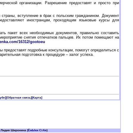
рческой организации. Разрешение предоставят и просто при
 страны, вступление в брак с польским гражданином. Документ
редоставляют иностранцам, проходящим языковые курсы для
ать пакет всех необходимых документов, правильно составить
мероприятие снятия отпечатков пальцев. Их потом помещают на
cenka.com/16312/gootoeu
ы предоставят подробные консультации, помогут определиться с
рительная подготовка к процедуре – залог успеха.
убе]
[Обратная связь]
[Карта]
 Лидия Широнина (
ЁжЫки СтАя
)