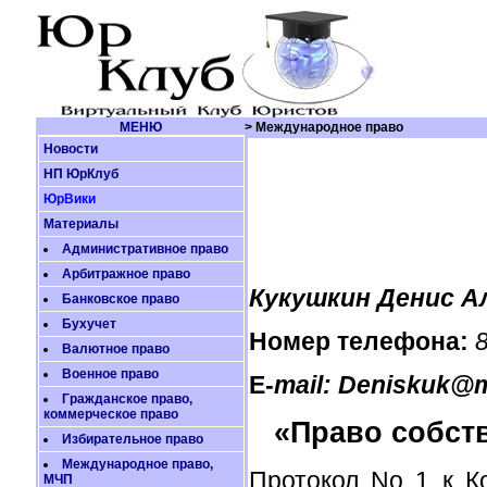
МЕНЮ
> Международное право
Новости
НП ЮрКлуб
ЮрВики
Материалы
Административное право
Арбитражное право
Кукушкин Денис А
Банковское право
Бухучет
Номер телефона:
Валютное право
Военное право
E-
mail: Deniskuk@m
Гражданское право,
коммерческое право
«Право собств
Избирательное право
Международное право,
Протокол No 1 к К
МЧП