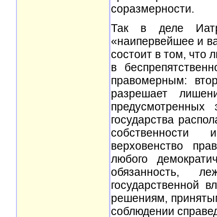
соразмерности.
Так в деле Иатр
«наипервейшее и ва
состоит в том, что
в беспрепятствен
правомерным: вто
разрешает лишени
предусмотренных 
государства распол
собственности 
верховенство пра
любого демократи
обязанность, л
государственной в
решениям, принятым 
соблюдении справе