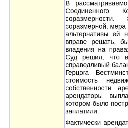
В рассматриваем
Соединенного 
соразмерности.
соразмерной, мера 
альтернативы ей н
вправе решать, б
владения на прав
Суд решил, что 
справедливый балан
Герцога Вестминс
стоимость недви
собственности а
арендаторы выпла
котором было постр
заплатили.
Фактически аренда