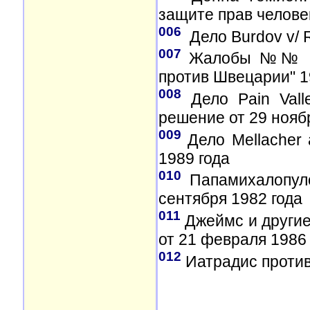
защите прав челове
006
Дело Burdov v/ R
007
Жалобы №№ 858
против Швецарии" 19
008
Дело Pain Valle
решение от 29 ноябр
009
Дело Mellacher a
1989 года
010
Папамихалопуло
сентября 1982 года
011
Джеймс и другие
от 21 февраля 1986 
012
Иатрадис против