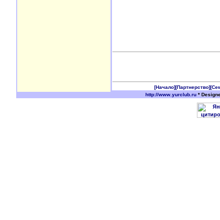
[Начало]
[Партнерство]
[Се
http://www.yurclub.ru
* Design