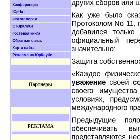
других сборов или 
Конференция
ЮрЧат
Как уже было ска
Фотогалерея
Протоколом No 11, 
О ЮрКлубе
добавился только з
Гостевая книга
официальный пере
Обратная связь
значительно:
Карта сайта
Реклама на ЮрКлубе
Защита собственно
«Каждое физическ
уважение
своей
с
Партнеры
своего имущества
условиях, предус
международного пра
Предыдущие поло
РЕКЛАМА
обеспечивать в
представляются не