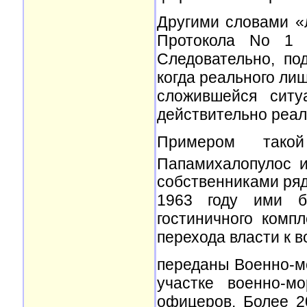
Другими словами «
Протокола No 1 
Следовательно, по
когда реального ли
сложившейся ситу
действительно реал
Примером тако
Папамихалопулос и
собственниками ряд
1963 году ими б
гостиничного комп
перехода власти к 
переданы Военно-м
участке военно-м
офицеров. Более 2