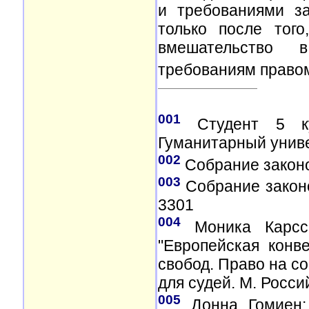
и требованиями з
только после того
вмешательство в
требованиям правом
001
Студент 5 ку
Гуманитарный униве
002
Собрание законод
003
Собрание законо
3301
004
Моника Карсс 
"Европейская конв
свобод. Право на с
для судей. М. Росс
005
Донна Гомиен: