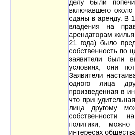
делу были попечи
включавшего около
сданы в аренду. В 
владения на пра
арендаторам жилья 
21 года) было пре
собственность по ц
заявители были в
условиях, они по
Заявители настаив
одного лица дру
произведенная в ин
что принудительная
лица другому мож
собственности н
политики, можно
интересах общества