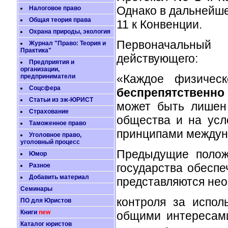
Однако в дальнейше
Налоговое право
Общая теория права
11 к Конвенции.
Охрана природы, экология
Первоначальный
Журнал "Право: Теория и
Практика"
действующего:
Предприятия и
организации,
«Каждое физичес
предприниматели
Соцсфера
беспрепятственно
Статьи из эж-ЮРИСТ
может быть лишен 
Страхование
общества и на усл
Таможенное право
принципами междун
Уголовное право,
уголовный процесс
Предыдущие полож
Юмор
государства обеспе
Разное
Добавить материал
представляются не
Семинары
контроля за испол
ПО для Юристов
Книги
new
общими интересами
Каталог юристов