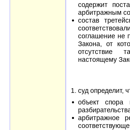
содержит пост
арбитражным со
состав третей
соответствова
соглашение не 
Закона, от кот
отсутствие т
настоящему Зак
суд определит, ч
объект спора 
разбирательства
арбитражное р
соответствующег