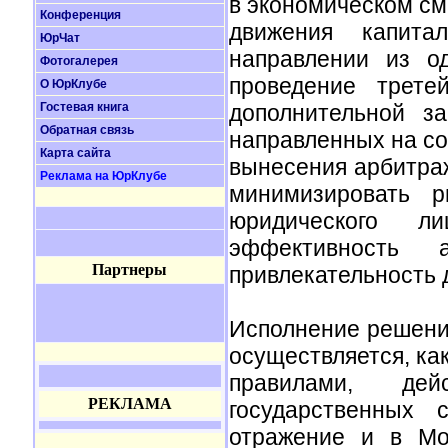
в экономическом с
Конференция
движения капита
ЮрЧат
направлении из од
Фотогалерея
проведение трете
О ЮрКлубе
Гостевая книга
дополнительной з
Обратная связь
направленных на со
Карта сайта
вынесения арбитра
Реклама на ЮрКлубе
минимизировать р
юридического лиц
эффективность 
Партнеры
привлекательность 
Исполнение решени
осуществляется, ка
правилами, де
РЕКЛАМА
государственных 
отражение и в Мо