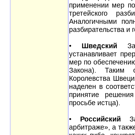
применении мер по
третейского разб
Аналогичными пол
разбирательства и г
•
Шведский
Зак
устанавливает прер
мер по обеспечению 
Закона). Таким 
Королевства Швеция
наделен в соответ
принятие решения
просьбе истца).
•
Российский
Зак
арбитраже», а такж