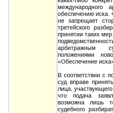
каких-либо конкр
международного 
обеспечению иска. 
не запрещает сто
третейского разби
принятии таких мер
подведомственно
арбитражным су
положениями нов
«Обеспечение иска»
В соответствии с п
суд вправе принят
лица, участвующего 
что подача заяв
возможна лишь то
судебного разбира