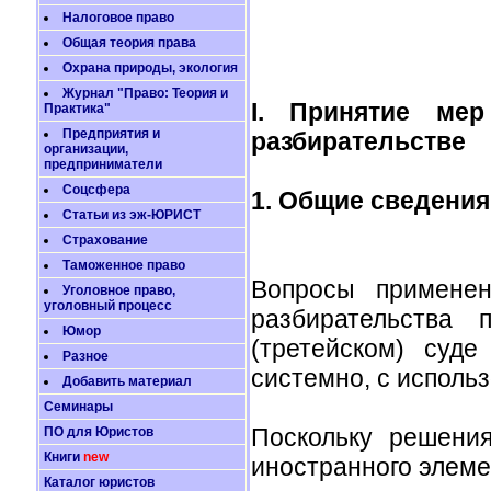
Налоговое право
Общая теория права
Охрана природы, экология
Журнал "Право: Теория и
I. Принятие ме
Практика"
Предприятия и
разбирательстве
организации,
предприниматели
Соцсфера
1. Общие сведения
Статьи из эж-ЮРИСТ
Страхование
Таможенное право
Вопросы примене
Уголовное право,
уголовный процесс
разбирательства
Юмор
(третейском) суд
Разное
системно, с исполь
Добавить материал
Семинары
Поскольку решени
ПО для Юристов
Книги
new
иностранного элем
Каталог юристов