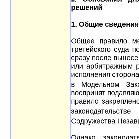
решений
1. Общие сведения
Общее правило ме
третейского суда п
сразу после вынесе
или арбитражным р
исполнения сторон
в Модельном За
воспринят подавля
правило закреплен
законодательств
Содружества Незав
Однако законодат