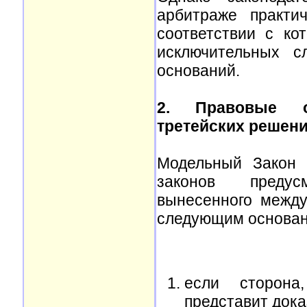
арбитраже практи
соответствии с к
исключительных с
оснований.
2. Правовые о
третейских решен
Модельный Закон
законов предус
вынесенного межд
следующим основан
если сторона
представит доказ