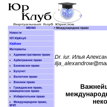
МЕНЮ
> Международное право
Новости
НП ЮрКлуб
ЮрВики
Материалы
Административное право
Dr. iur. Илья Алекса
Арбитражное право
ilja_alexandrow@mai
Банковское право
Бухучет
Валютное право
Военное право
Важней
Гражданское право,
коммерческое право
международн
Избирательное право
нек
Международное право,
МЧП