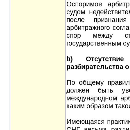
Оспоримое арбитр
судом недействите
после признания
арбитражного согла
спор между сто
государственным су
b) Отсутстви
разбирательства о
По общему правил
должен быть ув
международном арб
каким образом тако
Имеющаяся практик
СНГ весьма разли