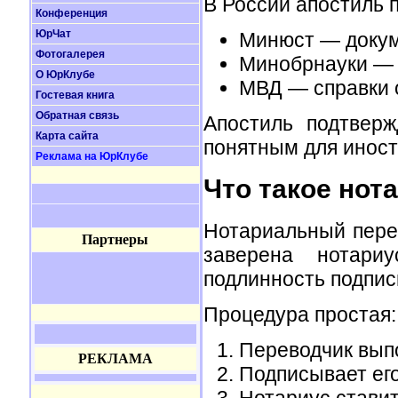
В России апостиль 
Конференция
ЮрЧат
Минюст — докум
Фотогалерея
Минобрнауки — 
О ЮрКлубе
МВД — справки 
Гостевая книга
Обратная связь
Апостиль подтверж
Карта сайта
понятным для иност
Реклама на ЮрКлубе
Что такое нот
Нотариальный перев
Партнеры
заверена нотари
подлинность подписи
Процедура простая:
Переводчик вып
РЕКЛАМА
Подписывает его
Нотариус ставит