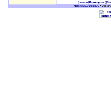
[Начало]
[Партнерство]
[Се
http://www.yurclub.ru
* Design