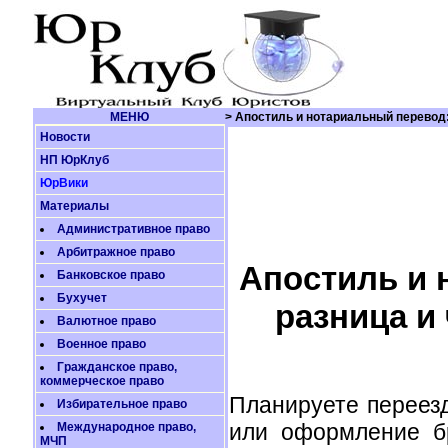
МЕНЮ
> Апостиль и нотариальный перевод:
Новости
НП ЮрКлуб
ЮрВики
Материалы
Административное право
Арбитражное право
Апостиль и 
Банковское право
Бухучет
разница и
Валютное право
Военное право
Гражданское право,
коммерческое право
Планируете переезд
Избирательное право
или оформление б
Международное право,
МЧП