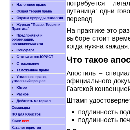
потребуется лега
Налоговое право
путаница: одни гов
Общая теория права
перевод.
Охрана природы, экология
Журнал "Право: Теория и
На практике это ра
Практика"
Предприятия и
выборе стоит време
организации,
предприниматели
когда нужна каждая.
Соцсфера
Что такое апо
Статьи из эж-ЮРИСТ
Страхование
Таможенное право
Апостиль – специа
Уголовное право,
официального докум
уголовный процесс
Гаагской конвенцией
Юмор
Разное
Штамп удостоверяет
Добавить материал
Семинары
подлинность под
ПО для Юристов
подлинность печ
Книги
new
Каталог юристов