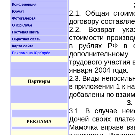
Конференция
ЮрЧат
2.1. Общая стоим
Фотогалерея
договору составляе
О ЮрКлубе
2.2. Возврат ука
Гостевая книга
стоимости произв
Обратная связь
в рублях РФ в с
Карта сайта
дополнительному 
Реклама на ЮрКлубе
трудового участия 
января 2004 года.
2.3. Виды непосиль
Партнеры
в приложении 1 к н
добавлены по взаим
3.
3.1. В случае не
Дочей своих плате
РЕКЛАМА
Мамочка вправе вз