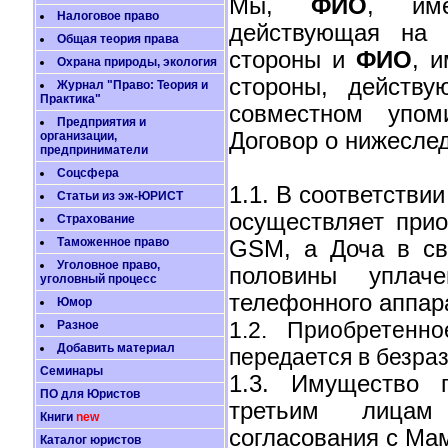
Мы,
ФИО
, им
Налоговое право
действующая на о
Общая теория права
стороны и
ФИО
, 
Охрана природы, экология
стороны, действ
Журнал "Право: Теория и
Практика"
совместном упом
Предприятия и
Договор о нижесл
организации,
предприниматели
Соцсфера
1.1. В соответстви
Статьи из эж-ЮРИСТ
осуществляет прио
Страхование
Таможенное право
GSM, а Доча в св
Уголовное право,
половины уплаче
уголовный процесс
телефонного аппара
Юмор
1.2. Приобретенн
Разное
Добавить материал
передается в безра
Семинары
1.3. Имущество 
ПО для Юристов
третьим лицам 
Книги
new
согласования с Ма
Каталог юристов