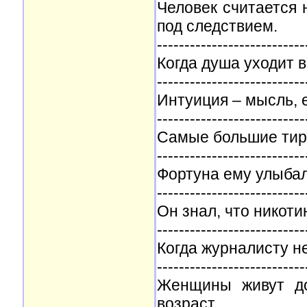
Человек считается 
под следствием.
---------------------------
Когда душа уходит в
---------------------------
Интуиция – мысль, 
---------------------------
Самые большие тира
---------------------------
Фортуна ему улыбал
---------------------------
Он знал, что никотин
---------------------------
Когда журналисту не
---------------------------
Женщины живут до
возраст.