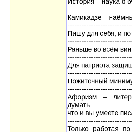
История – наука о 
---------------------------
Камикадзе – наёмн
---------------------------
Пишу для себя, и по
---------------------------
Раньше во всём вин
---------------------------
Для патриота защищ
---------------------------
Пожиточный миним
---------------------------
Афоризм – литера
думать,
что и вы умеете пи
---------------------------
Только работая по