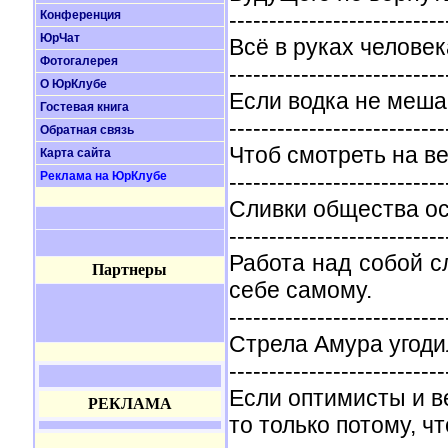
---------------------------
Конференция
ЮрЧат
Всё в руках человека
Фотогалерея
---------------------------
О ЮрКлубе
Если водка не меша
Гостевая книга
---------------------------
Обратная связь
Чтоб смотреть на в
Карта сайта
Реклама на ЮрКлубе
---------------------------
Сливки общества ос
---------------------------
Работа над собой с
Партнеры
себе самому.
---------------------------
Стрела Амура угоди
---------------------------
Если оптимисты и ве
РЕКЛАМА
то только потому, чт