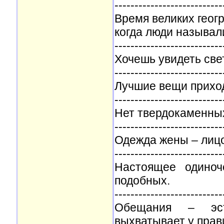
---------------------------
Время великих геогр
когда люди называ
---------------------------
Хочешь увидеть свет
---------------------------
Лучшие вещи приходя
---------------------------
Нет твердокаменных
---------------------------
Одежда жены – лиц
---------------------------
Настоящее одиноч
подобных.
---------------------------
Обещания – эст
выхватывает у прав