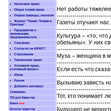
Налоговое право
Нет работы тяжелее,
Общая теория права
---------------------------
Охрана природы, экология
Газеты отучают нас 
Журнал "Право: Теория и
Практика"
---------------------------
Предприятия и
организации,
Культура – «то, что
предприниматели
обезьяны». У них св
Соцсфера
---------------------------
Статьи из эж-ЮРИСТ
Страхование
Муза – женщина в м
Таможенное право
---------------------------
Уголовное право,
Если есть что сказат
уголовный процесс
---------------------------
Юмор
Разное
Вызываю зависть на
Добавить материал
---------------------------
Семинары
Тот, кто понимает л
ПО для Юристов
---------------------------
Книги
new
Будущего не вернут
Каталог юристов