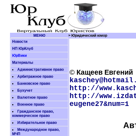
МЕНЮ
> Юридический юмор
Новости
НП ЮрКлуб
ЮрВики
Материалы
Административное право
©
Кащеев Евгений
Арбитражное право
kaschey@hotmail
Банковское право
http://www.kasc
Бухучет
http://www.izda
Валютное право
eugene27&num=1
Военное право
Гражданское право,
коммерческое право
Избирательное право
Ав
Международное право,
МЧП