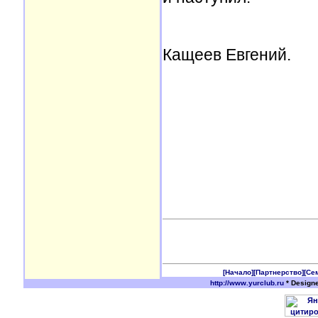
Кащеев Евгений.
[Начало]
[Партнерство]
[Се
http://www.yurclub.ru
* Design