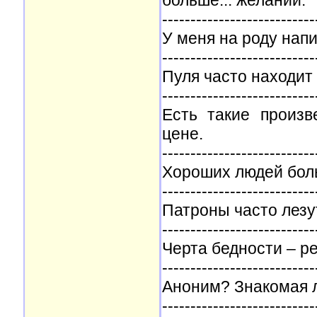
больше... желаний.
---------------------------
У меня на роду нап
---------------------------
Пуля часто находит 
---------------------------
Есть такие произв
цене.
---------------------------
Хороших людей боль
---------------------------
Патроны часто лезу
---------------------------
Черта бедности – р
---------------------------
Аноним? Знакомая л
---------------------------