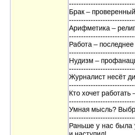
---------------------------
Брак – проверенный
---------------------------
Арифметика – религ
---------------------------
Работа – последнее
---------------------------
Нудизм – профанаци
---------------------------
Журналист несёт ди
---------------------------
Кто хочет работать –
---------------------------
Умная мысль? Выбро
---------------------------
Раньше у нас была 
и наступил!