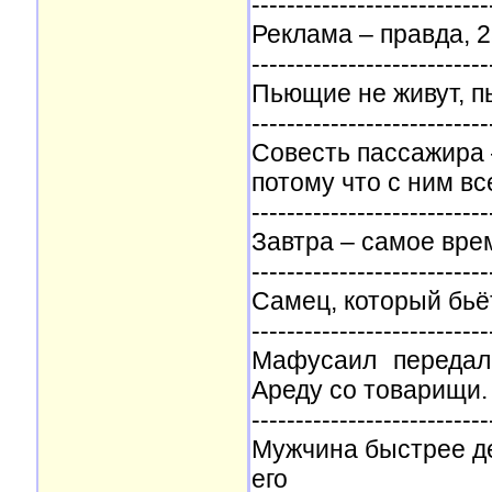
---------------------------
Реклама – правда, 2
---------------------------
Пьющие не живут, п
---------------------------
Совесть пассажира 
потому что с ним вс
---------------------------
Завтра – самое вре
---------------------------
Самец, который бьё
---------------------------
Мафусаил передал
Ареду со товарищи.
---------------------------
Мужчина быстрее дел
его