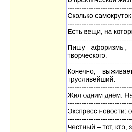
---------------------------
Сколько самокруток 
---------------------------
Есть вещи, на кото
---------------------------
Пишу афоризмы, ч
творческого.
---------------------------
Конечно, выжива
трусливейший.
---------------------------
Жил одним днём. На
---------------------------
Экспресс новости: 
---------------------------
Честный – тот, кто, 