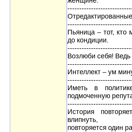
женщине.
---------------------------
Отредактированные р
---------------------------
Пьяница – тот, кто
до кондиции.
---------------------------
Возлюби себя! Ведь б
---------------------------
Интеллект – ум мин
---------------------------
Иметь в политик
подмоченную репут
---------------------------
История повторяе
влипнуть,
повторяется один ра