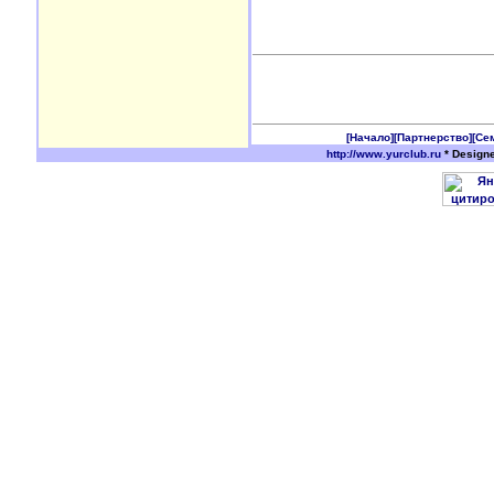
[Начало]
[Партнерство]
[Се
http://www.yurclub.ru
* Design