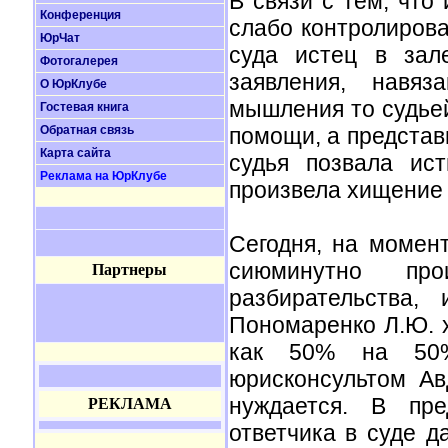
В связи с тем, что
Конференция
слабо контролирова
ЮрЧат
суда истец в зал
Фотогалерея
заявления, навяз
О ЮрКлубе
мышления то судьей
Гостевая книга
Обратная связь
помощи, а представи
Карта сайта
судья позвала ис
Реклама на ЮрКлубе
произвела хищение 
Сегодня, на момент
сиюминутно пр
Партнеры
разбирательства,
Пономаренко Л.Ю. 
как 50% на 50%
юрисконсультом Ав
нуждается. В пре
РЕКЛАМА
ответчика в суде д