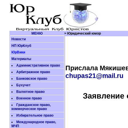
МЕНЮ
> Юридический юмор
Новости
НП ЮрКлуб
ЮрВики
Материалы
Административное право
Прислала Мякишев
Арбитражное право
chupas21@mail.ru
Банковское право
Бухучет
Валютное право
Заявление 
Военное право
Гражданское право,
коммерческое право
Избирательное право
Международное право,
МЧП