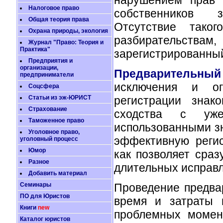
Налоговое право
собственников з
Общая теория права
Отсутствие тако
Охрана природы, экология
разбирательств
Журнал "Право: Теория и
Практика"
зарегистрированный
Предприятия и
организации,
Предварительный 
предприниматели
исключения и ог
Соцсфера
регистрации знак
Статьи из эж-ЮРИСТ
Страхование
сходства с уже
Таможенное право
использованными з
Уголовное право,
эффективную регис
уголовный процесс
Юмор
как позволяет сраз
Разное
длительных исправл
Добавить материал
Проведение предвар
Семинары
ПО для Юристов
время и затраты 
Книги
new
проблемных момен
Каталог юристов