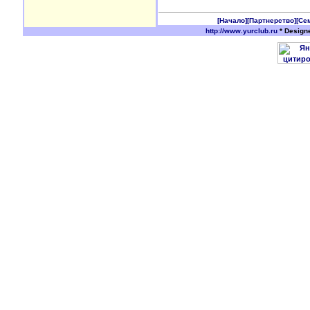
[Начало]
[Партнерство]
[Се
http://www.yurclub.ru
* Design