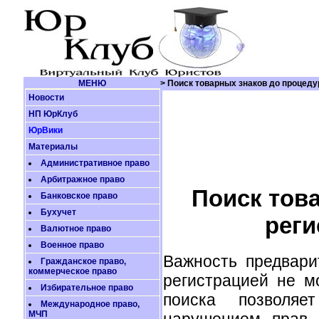
МЕНЮ
> Поиск товарных знаков до процеду
Новости
НП ЮрКлуб
ЮрВики
Материалы
Административное право
Арбитражное право
Поиск тов
Банковское право
Бухучет
реги
Валютное право
Военное право
Важность предвари
Гражданское право,
коммерческое право
регистрацией не м
Избирательное право
поиска позволяе
Международное право,
МЧП
нарушением прав 