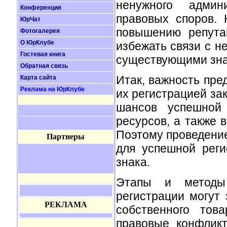
ненужного админ
Конференция
правовых споров. 
ЮрЧат
повышению репута
Фотогалерея
О ЮрКлубе
избежать связи с н
Гостевая книга
существующими зна
Обратная связь
Итак, важность пре
Карта сайта
Реклама на ЮрКлубе
их регистрацией за
шансов успешной 
ресурсов, а также 
Поэтому проведени
Партнеры
для успешной рег
знака.
Этапы и методы
регистрации могут 
РЕКЛАМА
собственного тов
правовые конфлик