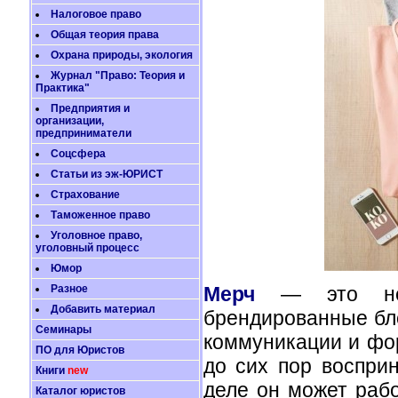
Налоговое право
Общая теория права
Охрана природы, экология
Журнал "Право: Теория и
Практика"
Предприятия и
организации,
предприниматели
Соцсфера
Статьи из эж-ЮРИСТ
Страхование
Таможенное право
Уголовное право,
уголовный процесс
Юмор
Мерч
— это не 
Разное
Добавить материал
брендированные бл
Семинары
коммуникации и фо
ПО для Юристов
до сих пор воспри
Книги
new
деле он может рабо
Каталог юристов