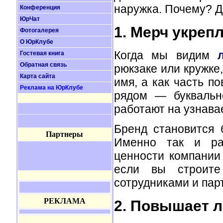
наружка. Почему? Д
Конференция
ЮрЧат
1. Мерч укреп
Фотогалерея
О ЮрКлубе
Когда мы видим
Гостевая книга
Обратная связь
рюкзаке или кружке
Карта сайта
имя, а как часть п
Реклама на ЮрКлубе
рядом — буквальн
работают на узнава
Бренд становится 
Партнеры
Именно так и раб
ценности компании
если вы строите
сотрудниками и пар
РЕКЛАМА
2. Повышает л