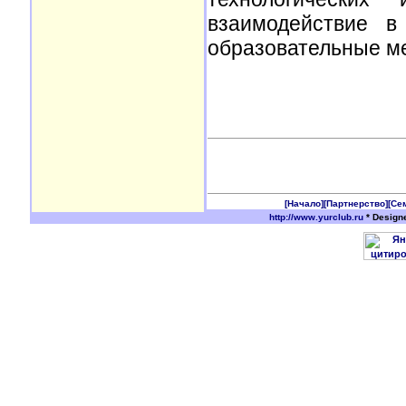
взаимодействие в
образовательные ме
[Начало]
[Партнерство]
[Се
http://www.yurclub.ru
* Design