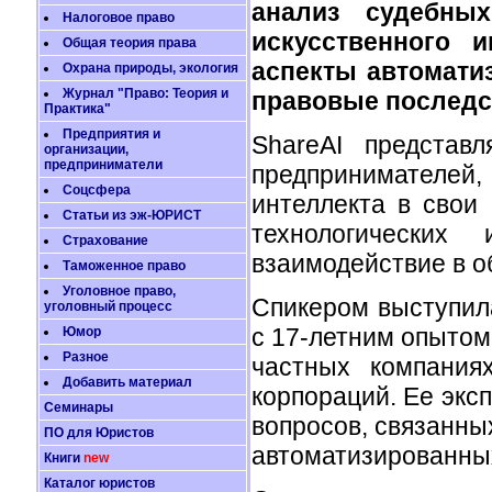
анализ судебны
Налоговое право
искусственного и
Общая теория права
аспекты автомати
Охрана природы, экология
Журнал "Право: Теория и
правовые последс
Практика"
Предприятия и
ShareAI представ
организации,
предприниматели
предпринимателей,
Соцсфера
интеллекта в свои
Статьи из эж-ЮРИСТ
технологических
Страхование
взаимодействие в об
Таможенное право
Уголовное право,
Спикером выступила
уголовный процесс
с 17-летним опытом
Юмор
Разное
частных компания
Добавить материал
корпораций. Ее экс
Семинары
вопросов, связанн
ПО для Юристов
автоматизированны
Книги
new
Каталог юристов