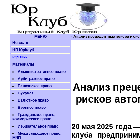
МЕНЮ
> Анализ прецедентных кейсов и сис
Новости
НП ЮрКлуб
ЮрВики
Материалы
Административное право
Арбитражное право
Анализ прец
Банковское право
Бухучет
рисков авто
Валютное право
Военное право
Гражданское право,
коммерческое право
20 мая 2025 года
—
Избирательное право
клуба предприним
Международное право,
МЧП