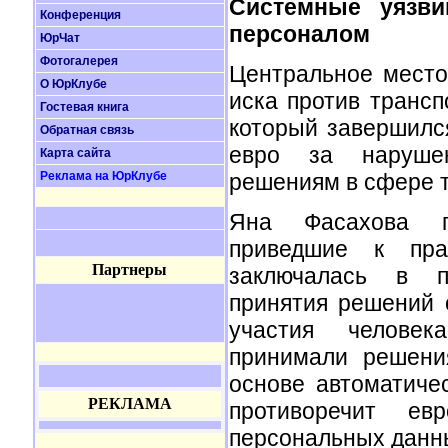
Системные уязви
Конференция
персоналом
ЮрЧат
Фотогалерея
Центральное место
О ЮрКлубе
иска против транс
Гостевая книга
который завершилс
Обратная связь
евро за нарушен
Карта сайта
решениям в сфере 
Реклама на ЮрКлубе
Яна Фасахова по
приведшие к пра
Партнеры
заключалась в п
принятия решений 
участия человек
принимали решени
основе автоматичес
РЕКЛАМА
противоречит ев
персональных данны