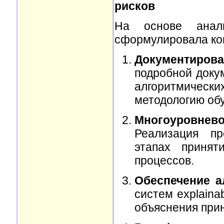
рисков
На основе анал
сформулировала ком
Документиров
подробной доку
алгоритмическ
методологию обу
Многоуровнев
Реализация пр
этапах принят
процессов.
Обеспечение а
систем explaina
объяснения при