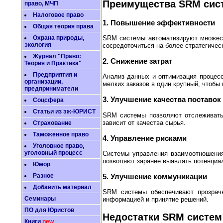
Преимущества SRM сис
право, МЧП
Налоговое право
1. Повышение эффективности
Общая теория права
SRM системы автоматизируют множеств
Охрана природы,
экология
сосредоточиться на более стратегичес
Журнал "Право:
2. Снижение затрат
Теория и Практика"
Предприятия и
Анализ данных и оптимизация процес
организации,
мелких заказов в один крупный, чтобы 
предприниматели
3. Улучшение качества поставок
Соцсфера
Статьи из эж-ЮРИСТ
SRM системы позволяют отслеживать 
зависит от качества сырья.
Страхование
Таможенное право
4. Управление рисками
Уголовное право,
уголовный процесс
Системы управления взаимоотношения
позволяют заранее выявлять потенциа
Юмор
Разное
5. Улучшение коммуникации
Добавить материал
SRM системы обеспечивают прозрач
Семинары
информацией и принятие решений.
ПО для Юристов
Недостатки SRM систем
Книги
new