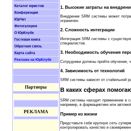
Каталог юристов
1. Высокие затраты на внедрени
Конференция
Внедрение SRM системы может потреб
ЮрЧат
ограничен.
Фотогалерея
2. Сложность интеграции
О ЮрКлубе
Интеграция SRM системы с существующ
Гостевая книга
специалистов.
Обратная связь
3. Необходимость обучения пер
Карта сайта
Реклама на ЮрКлубе
Сотрудники должны пройти обучение, 
4. Зависимость от технологий
SRM системы зависят от стабильной ра
Партнеры
В каких сферах помога
SRM системы находят применение в са
например, в фармацевтике или автомо
РЕКЛАМА
Пример из жизни
Представьте себе крупную сеть суперм
контролировать качество и своевремен