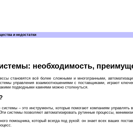
щества и недостатки
истемы: необходимость, преимуще
цессы становятся всё более сложными и многогранными, автоматизаци
истемы управления взаимоотношениями с поставщиками, играют ключев
 какими подводными камнями можно столкнуться.
?
t) системы – это инструменты, которые помогают компаниям управлять 
 Эти системы позволяют автоматизировать рутинные процессы, минимизи
ого помощника, который всегда под рукой: он знает всех ваших поставщ
оцесс.