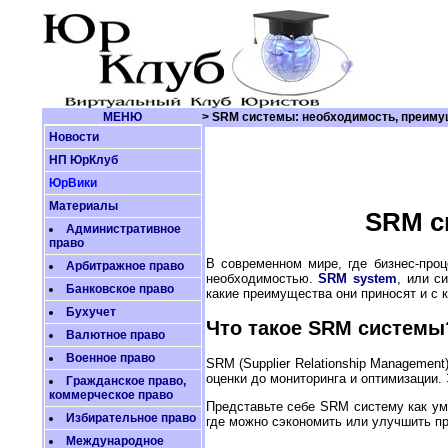
МЕНЮ
> SRM системы: необходимость, преиму
Новости
НП ЮрКлуб
ЮрВики
Материалы
SRM с
Административное
право
В современном мире, где бизнес-про
Арбитражное право
необходимостью.
SRM system
, или с
Банковское право
какие преимущества они приносят и с
Бухучет
Что такое SRM системы
Валютное право
Военное право
SRM (Supplier Relationship Managemen
оценки до мониторинга и оптимизации.
Гражданское право,
коммерческое право
Представьте себе SRM систему как умн
Избирательное право
где можно сэкономить или улучшить пр
Международное