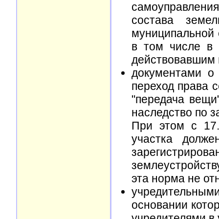
самоуправления
состава земел
муниципальной 
в том числе в 
действовавшим в
документами о 
переход права с
"передача вещи
наследство по з
При этом с 17.
участка долже
зарегистриро
землеустройств
эта норма не от
учредительны
основании котор
учредителями в 