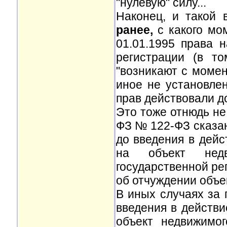
"нулевую" силу...
Наконец, и такой 
ранее,
с какого мом
01.01.1995 права 
регистрации (в т
"возникают с момен
иное не установле
прав действовали д
Это тоже отнюдь не 
ФЗ № 122-ФЗ сказан
до введения в дейс
на объект недв
государственной ре
об отчуждении объ
В иных случаях за 
введения в действи
объект недвижимо