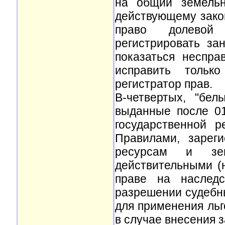
на общий земельн
действующему закон
право долевой 
регистрировать за
показаться неспра
исправить только
регистратор прав.
В-четвертых, "бел
выданные после 01
государственной 
Правилами, зарег
ресурсам и земл
действительными (
праве на наслед
разрешении судебны
для применения льг
в случае внесения 