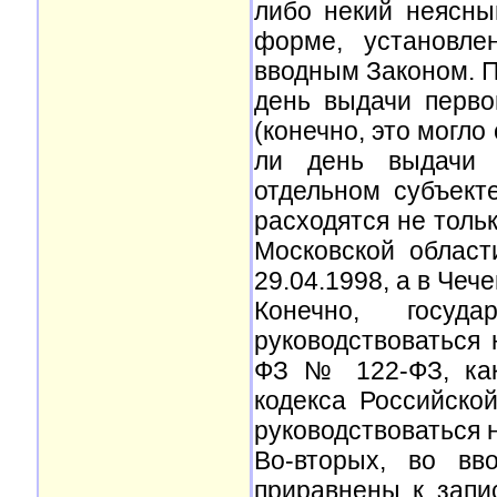
либо некий неясны
форме, установле
вводным Законом. Пр
день выдачи перво
(конечно, это могло
ли день выдачи п
отдельном субъект
расходятся не тольк
Московской област
29.04.1998, а в Чече
Конечно, госуд
руководствоваться 
ФЗ № 122-ФЗ, как 
кодекса Российско
руководствоваться 
Во-вторых, во вв
приравнены к запи