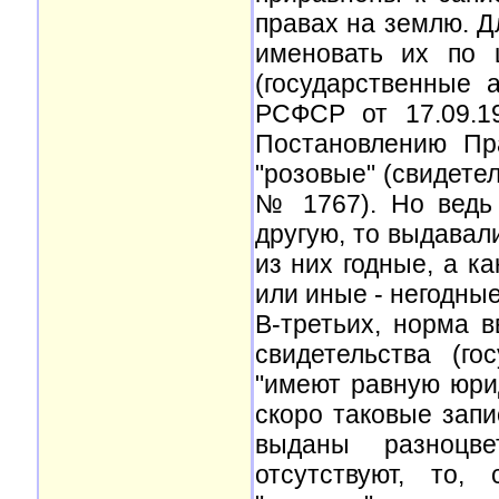
правах на землю. Д
именовать их по 
(государственные
РСФСР от 17.09.1
Постановлению Пр
"розовые" (свидете
№ 1767). Но ведь
другую, то выдавал
из них годные, а ка
или иные - негодны
В-третьих, норма в
свидетельства (г
"имеют равную юри
скоро таковые запи
выданы разноцв
отсутствуют, то,