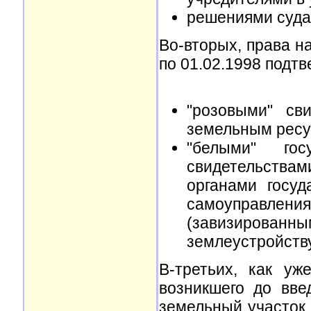
решениями суда,
Во-вторых, права н
по 01.02.1998 подт
"розовыми" св
земельным ресу
"белыми" гос
свидетельствам
органами госуд
самоуправлени
(завизированн
землеустройству
В-третьих, как уж
возникшего до вв
земельный участок