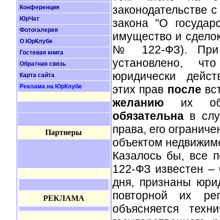
законодательстве с
Конференция
ЮрЧат
закона "О государ
Фотогалерея
имущество и сделок
О ЮрКлубе
№ 122-ФЗ). При 
Гостевая книга
установлено, чт
Обратная связь
юридически дейст
Карта сайта
Реклама на ЮрКлубе
этих прав
после
вс
желанию
их обла
обязательна
в слу
права, его огранич
Партнеры
объектом недвижим
Казалось бы, все 
122-ФЗ известен – 
дня, признаны юри
повторной их ре
РЕКЛАМА
объясняется техн