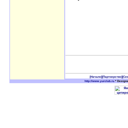
[Начало]
[Партнерство]
[Се
http://www.yurclub.ru
* Design