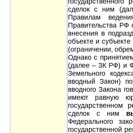
государственного
сделок с ним (дал
Правилам ведени
Правительства РФ о
внесения в подразд
объекте и субъекте
(ограничении, обреме
Однако с принятие
(далее – ЗК РФ) и 
Земельного кодек
вводный Закон) по
вводного Закона го
имеют равную юр
государственном 
сделок с ним
в
Федерального за
государственной р