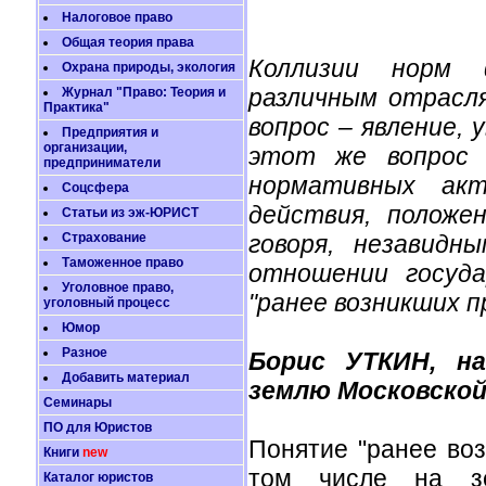
Налоговое право
Общая теория права
Коллизии норм 
Охрана природы, экология
различным отрасл
Журнал "Право: Теория и
Практика"
вопрос – явление, 
Предприятия и
организации,
этот же вопрос 
предприниматели
нормативных акт
Соцсфера
действия, положе
Статьи из эж-ЮРИСТ
Страхование
говоря, незавидн
Таможенное право
отношении госуда
Уголовное право,
"ранее возникших п
уголовный процесс
Юмор
Разное
Борис УТКИН, на
Добавить материал
землю Московско
Семинары
ПО для Юристов
Понятие "ранее во
Книги
new
том числе на зе
Каталог юристов