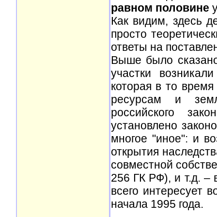
равном половине
у
Как видим, здесь д
просто теоретичес
ответы на поставле
Выше было сказано
участки возникали
которая в то врем
ресурсам и земл
российского зако
установлено законо
многое "иное": и в
открытия наследства
совместной собстве
256 ГК РФ), и т.д. 
всего интересует в
начала 1995 года.