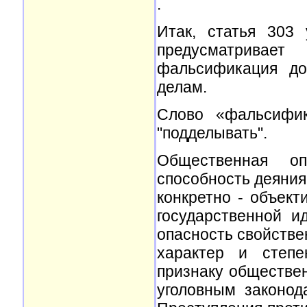
.
Итак, статья 303 
предусматривае
фальсификация до
делам.
Слово «фальсифик
"подделывать".
Общественная о
способность деяни
конкретно - объект
государственной и
опасность свойстве
характер и степе
признаку обществе
уголовным законод