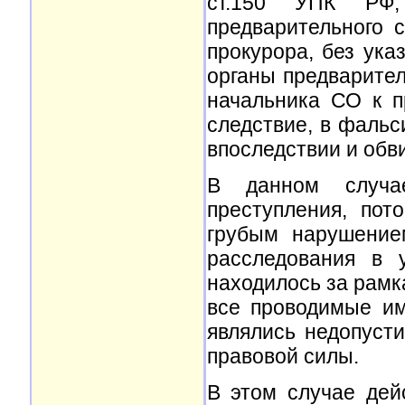
ст.150 УПК РФ,
предварительного 
прокурора, без ука
органы предварител
начальника СО к п
следствие, в фальс
впоследствии и обв
В данном случае
преступления, пот
грубым нарушение
расследования в у
находилось за рамк
все проводимые им
являлись недопуст
правовой силы.
В этом случае дей