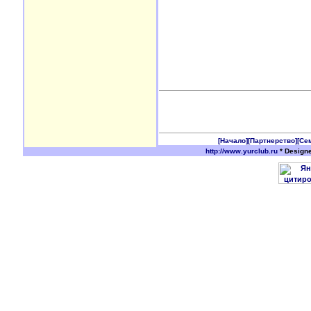
[Начало]
[Партнерство]
[Се
http://www.yurclub.ru
* Design