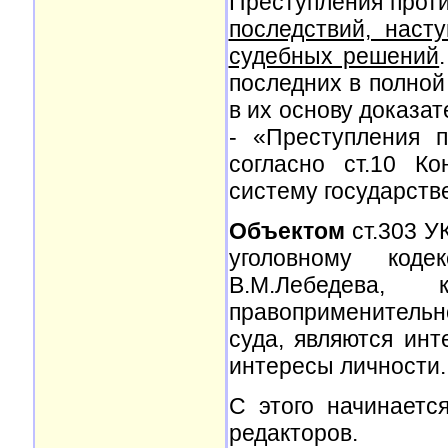
Преступления проти
последствий, наст
судебных решений
последних в полной
в их основу доказат
- «Преступления п
согласно ст.10 К
систему государств
Объектом
ст.303 У
уголовному код
В.М.Лебедева,
правоприменительн
суда, являются инт
интересы личности.
С этого начинаетс
редакторов.