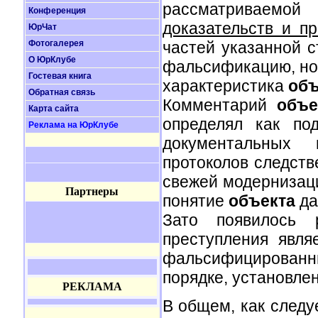
рассматриваемо
Конференция
доказательств и п
ЮрЧат
Фотогалерея
частей указанной с
О ЮрКлубе
фальсификацию, но 
Гостевая книга
характеристика
объ
Обратная связь
Комментарий
объе
Карта сайта
определял как по
Реклама на ЮрКлубе
документальных п
протоколов следств
свежей модернизаци
Партнеры
понятие
объекта
да
Зато появилось 
преступления явл
фальсифицированн
порядке, установле
РЕКЛАМА
В общем, как следу