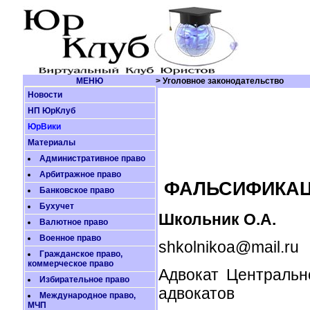
МЕНЮ
> Уголовное законодательство
Новости
НП ЮрКлуб
ЮрВики
Материалы
Административное право
Арбитражное право
ФАЛЬСИФИКАЦИ
Банковское право
Бухучет
Школьник О.А.
Валютное право
Военное право
shkolnikoa@mail.ru
Гражданское право,
коммерческое право
Адвокат Центральн
Избирательное право
адвокатов
Международное право,
МЧП