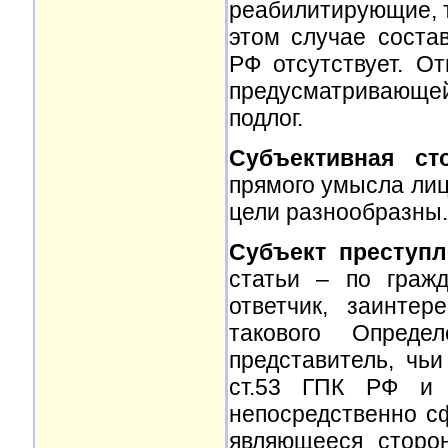
реабилитирующие, т
этом случае соста
РФ отсутствует. От
предусматривающей
подлог.
Субъективная с
прямого умысла лиц
цели разнообразны.
Субъект преступл
статьи – по граж
ответчик, заинтер
такового Опреде
представитель, чь
ст.53 ГПК РФ и 
непосредственно с
являющееся сторон