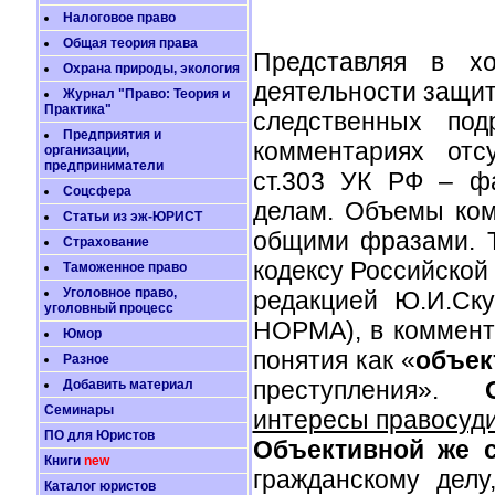
Налоговое право
Общая теория права
Представляя в хо
Охрана природы, экология
деятельности защит
Журнал "Право: Теория и
Практика"
следственных под
Предприятия и
комментариях отс
организации,
предприниматели
ст.303 УК РФ – ф
Соцсфера
делам. Объемы ком
Статьи из эж-ЮРИСТ
общими фразами. Т
Страхование
кодексу Российской
Таможенное право
Уголовное право,
редакцией Ю.И.Ск
уголовный процесс
НОРМА), в коммента
Юмор
понятия как «
объек
Разное
преступления».
Добавить материал
Семинары
интересы правосуди
ПО для Юристов
Объективной же 
Книги
new
гражданскому делу
Каталог юристов