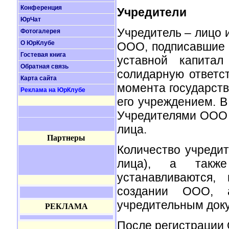
Конференция
Учредители
ЮрЧат
Учредитель – лицо 
Фотогалерея
О ЮрКлубе
ООО, подписавшие 
Гостевая книга
уставной капитал
Обратная связь
солидарную ответс
Карта сайта
момента государст
Реклама на ЮрКлубе
его учреждением. В
Учредителями ООО м
лица.
Партнеры
Количество учредит
лица), а также
устанавливаются,
создании ООО, 
учредительным док
РЕКЛАМА
После регистрации