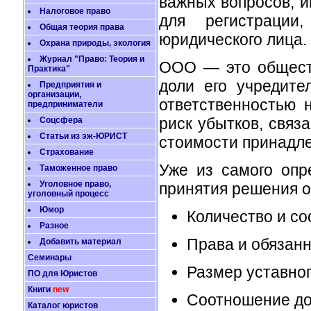
важных вопросов, 
Налоговое право
для регистрации
Общая теория права
юридического лица.
Охрана природы, экология
Журнал "Право: Теория и
ООО — это обществ
Практика"
доли его учредите
Предприятия и
организации,
ответственностью 
предприниматели
риск убытков, связ
Соцсфера
Статьи из эж-ЮРИСТ
стоимости принадл
Страхование
Уже из самого опр
Таможенное право
Уголовное право,
принятия решения о
уголовный процесс
Юмор
Количество и со
Разное
Права и обязанн
Добавить материал
Семинары
Размер уставног
ПО для Юристов
Книги
new
Соотношение до
Каталог юристов