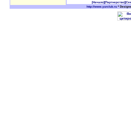
[Начало]
[Партнерство]
[Се
http://www.yurclub.ru
* Design