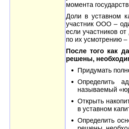
момента государств
Доли в уставном к
участник ООО – оди
если участников от 
по их усмотрению –
После того как д
решены, необходи
Придумать полн
Определить а
называемый «юр
Открыть накопит
в уставном капи
Определить осн
решены, необхо