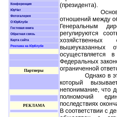
(президента).
Конференция
ЮрЧат
Основные вопр
Фотогалерея
отношений между о
О ЮрКлубе
Генеральным дир
Гостевая книга
регулируются соо
Обратная связь
хозяйственных 
Карта сайта
вышеуказанных о
Реклама на ЮрКлубе
осуществляется в
Федеральных закон
ограниченной ответ
Партнеры
Однако в этом дв
который вызыва
непонимание, что д
полномочий еди
последствиях оконча
РЕКЛАМА
В соответствии с д