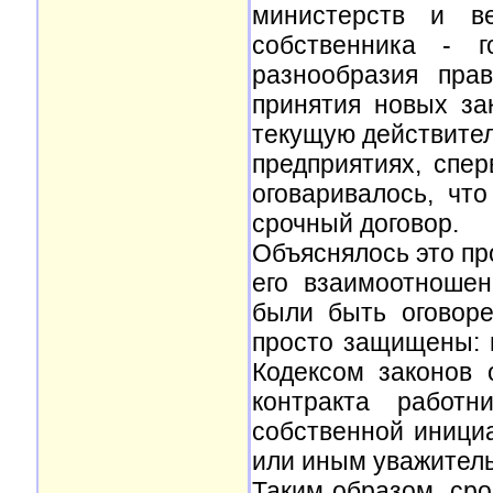
министерств и ве
собственника - 
разнообразия пра
принятия новых за
текущую действител
предприятиях, спе
оговаривалось, чт
срочный договор.
Объяснялось это пр
его взаимоотноше
были быть оговор
просто защищены: 
Кодексом законов
контракта работ
собственной инициа
или иным уважител
Таким образом, сро