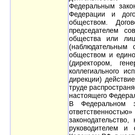
Федеральным зако
Федерации и дог
обществом. Дого
председателем сов
общества или лиц
(наблюдательным 
обществом и един
(директором, ген
коллегиального ис
дирекции) действи
труде распространя
настоящего Федерал
В Федеральном з
ответственност
законодательство,
руководителем и 