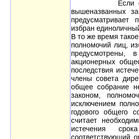
Если обратить
вышеназванных за
предусматривает 
избран единоличный
В то же время тако
полномочий лиц, и
предусмотрены, 
акционерных обще
последствия истеч
члены совета дирек
общее собрание н
законом, полномо
исключением полно
годового общего с
считает необходим
истечения сро
соответствующий о