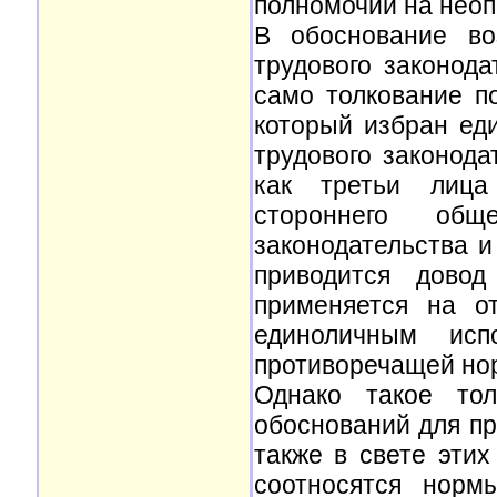
полномочий на неоп
В обоснование во
трудового законода
само толкование п
который избран ед
трудового законода
как третьи лица
стороннего общ
законодательства и
приводится довод
применяется на о
единоличным ис
противоречащей нор
Однако такое тол
обоснований для пр
также в свете этих
соотносятся норм