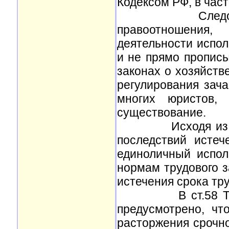
Кодексом РФ, в част
Следовательно
правоотношения
деятельности испол
и не прямо пропис
законах о хозяйств
регулирования зач
многих юристов,
существование.
Исходя из данно
последствий истеч
единоличный испол
нормам трудового з
истечения срока 
В ст.58 Трудово
предусмотрено, чт
расторжения срочно