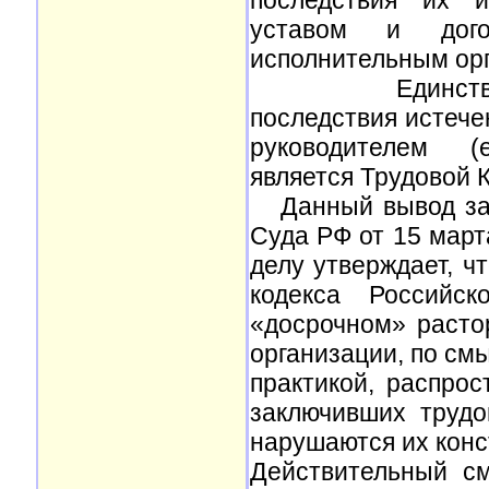
последствия их и
уставом и дого
исполнительным ор
Единственный з
последствия истече
руководителем (
является Трудовой 
Данный вывод зак
Суда РФ от 15 март
делу утверждает, чт
кодекса Российс
«досрочном» расто
организации, по см
практикой, распрос
заключивших трудо
нарушаются их конс
Действительный с