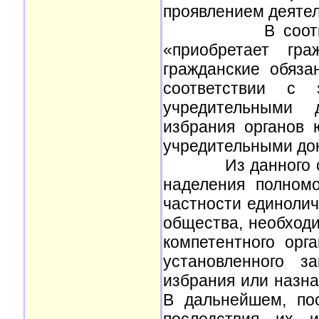
проявлением деятел
В соответствии
«приобретает гр
гражданские обяза
соответствии с
учредительными 
избрания органов 
учредительными до
Из данного обсто
наделения полномо
частности единолич
общества, необход
компетентного орг
установленного з
избрания или назна
В дальнейшем, по