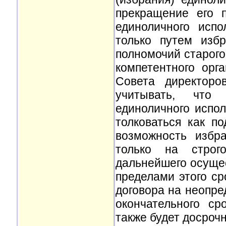
прекращение его 
единоличного исп
только путем изб
полномочий старого
компетентного орг
Совета директоро
учитывать, что 
единоличного испо
толковаться как по
возможность избра
только на строг
дальнейшего осущес
пределами этого ср
договора на неопре
окончательного ср
также будет досроч