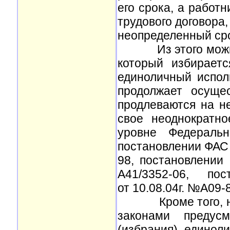
его срока, а работ
трудового договора
неопределенный сро
Из этого можно сд
который избирает
единоличный испол
продолжает осуще
продлеваются на н
свое неоднократн
уровне Федераль
постановлении ФАС М
98, постановлении 
А41/3352-06, по
от 10.08.04г. №А09-8
Кроме того, неп
законами предусм
(избрания) единол