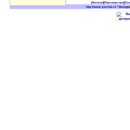
[Начало]
[Партнерство]
[Се
http://www.yurclub.ru
* Design