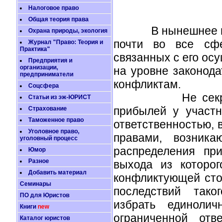
Налоговое право
Общая теория права
В нынешнее время
Охрана природы, экология
почти во все сф
Журнал "Право: Теория и
Практика"
связанных с его ос
Предприятия и
организации,
на уровне законода
предприниматели
конфликтам.
Соцсфера
Не секрет, что
Статьи из эж-ЮРИСТ
прибылей у участн
Страхование
Таможенное право
ответственностью, 
Уголовное право,
правами, возника
уголовный процесс
распределения пр
Юмор
Разное
выхода из которо
Добавить материал
конфликтующей сто
Семинары
последствий тако
ПО для Юристов
избрать единоли
Книги
new
ограниченной отв
Каталог юристов