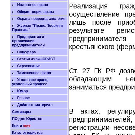
Реализация гра
Налоговое право
Общая теория права
осуществление пр
Охрана природы, экология
лишь после приоб
Журнал "Право: Теория и
результате реги
Практика"
Предприятия и
предпринимателя
организации,
крестьянского (ферм
предприниматели
Соцсфера
Статьи из эж-ЮРИСТ
Страхование
Ст. 27 ГК РФ дозв
Таможенное право
обладающим неп
Уголовное право,
уголовный процесс
заниматься предпри
Юмор
Разное
Добавить материал
В актах, регулир
Семинары
предпринимателей
ПО для Юристов
Книги
new
регистрации несов
Каталог юристов