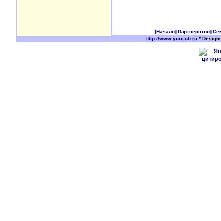
[Начало]
[Партнерство]
[Се
http://www.yurclub.ru
* Design