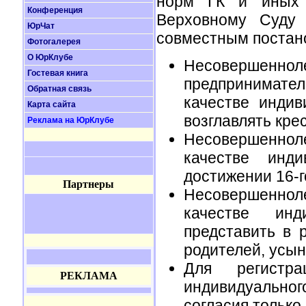
норм ГК и иных н
Конференция
Верховному Суду
ЮрЧат
совместным постан
Фотогалерея
О ЮрКлубе
Несовершен
Гостевая книга
предпринимате
Обратная связь
качестве индив
Карта сайта
возглавлять кре
Реклама на ЮрКлубе
Несовершенно
качестве инд
достижении 16-г
Партнеры
Несовершеннол
качестве инд
представить в 
родителей, усын
Для регистра
РЕКЛАМА
индивидуальног
согласия только