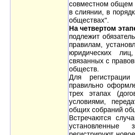
совместном общем 
в слиянии, в поряд
обществах".
На четвертом этап
подлежит обязател
правилам, установ
юридических лиц
связанных с право
обществ.
Для регистрации
правильно оформл
трех этапах (дог
условиями, перед
общих собраний обще
Встречаются случ
установленные з
регистрируют новое