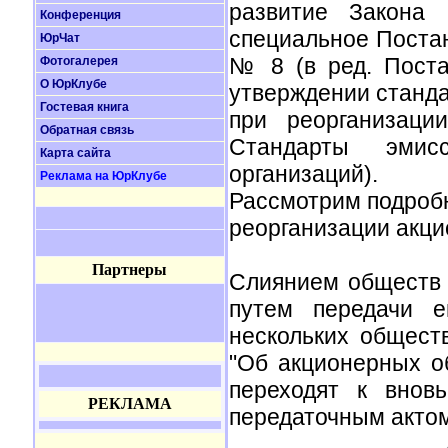
развитие Закона
Конференция
специальное Постан
ЮрЧат
№ 8 (в ред. Пост
Фотогалерея
О ЮрКлубе
утверждении станда
Гостевая книга
при реорганизаци
Обратная связь
Стандарты эмис
Карта сайта
организаций).
Реклама на ЮрКлубе
Рассмотрим подроб
реорганизации акц
Партнеры
Слиянием обществ 
путем передачи е
нескольких общест
"Об акционерных о
переходят к внов
РЕКЛАМА
передаточным актом