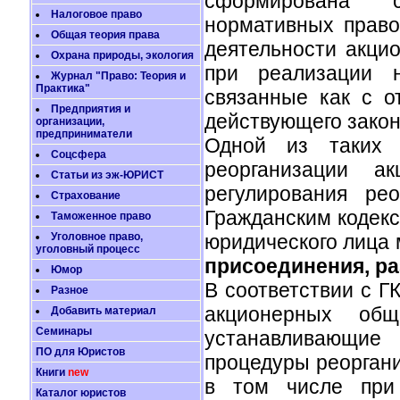
сформирована с
Налоговое право
нормативных право
Общая теория права
деятельности акци
Охрана природы, экология
при реализации н
Журнал "Право: Теория и
Практика"
связанные как с о
Предприятия и
действующего закон
организации,
предприниматели
Одной из таких 
Соцсфера
реорганизации а
Статьи из эж-ЮРИСТ
регулирования ре
Страхование
Гражданским кодексо
Таможенное право
Уголовное право,
юридического лица
уголовный процесс
присоединения, ра
Юмор
В соответствии с 
Разное
акционерных об
Добавить материал
Семинары
устанавливающи
ПО для Юристов
процедуры реоргани
Книги
new
в том числе при 
Каталог юристов