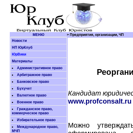
МЕНЮ
> Предприятия, организации, ЧП
Новости
НП ЮрКлуб
ЮрВики
Материалы
Административное право
Реорган
Арбитражное право
Банковское право
Бухучет
Кандидат юридичес
Валютное право
www.profconsalt.ru
Военное право
Гражданское право,
коммерческое право
Избирательное право
Можно утверждат
Международное право,
МЧП