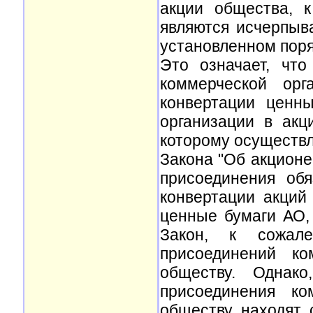
акции общества, к
являются исчерпыв
установленном поря
Это означает, чт
коммерческой орг
конвертации ценн
организации в акц
которому осуществля
Закона "Об акционе
присоединения об
конвертации акций
ценные бумаги АО,
Закон, к сожал
присоединений ко
обществу. Однак
присоединения ко
обществу находят 