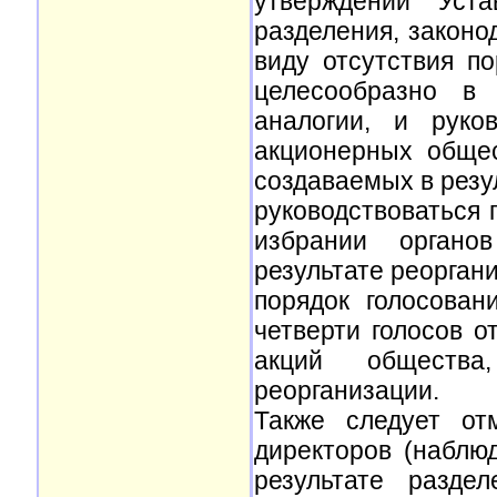
утверждении Уста
разделения, законо
виду отсутствия п
целесообразно в
аналогии, и руко
акционерных общес
создаваемых в резу
руководствоваться 
избрании органо
результате реорган
порядок голосова
четверти голосов о
акций общества
реорганизации.
Также следует от
директоров (наблю
результате разде