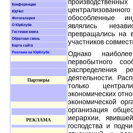
производстве
Конференция
централизованного
ЮрЧат
обособленные ин
Фотогалерея
являлись незав
О ЮрКлубе
Гостевая книга
превращались на в
Обратная связь
участников совместн
Карта сайта
Однако наиболе
Реклама на ЮрКлубе
первобытного со
распределения ре
деятельности. Рас
Партнеры
только централи
экономических отно
экономической орг
организация обще
иерархии, явивше
РЕКЛАМА
господства и подч