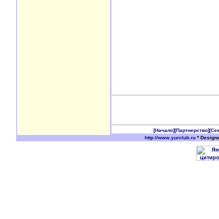
[Начало]
[Партнерство]
[Се
http://www.yurclub.ru
* Design