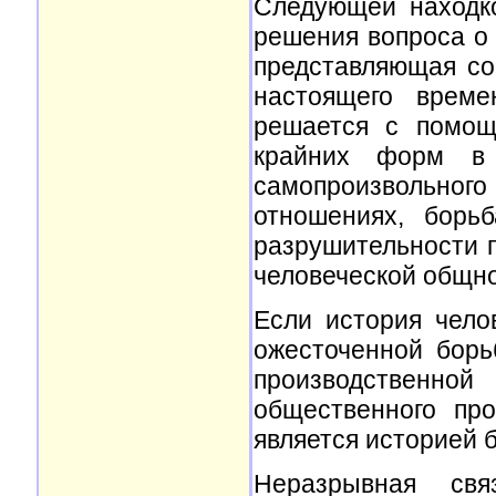
Следующей находк
решения вопроса о 
представляющая со
настоящего време
решается с помощ
крайних форм в 
самопроизвольного
отношениях, борь
разрушительности 
человеческой общно
Если история чело
ожесточенной борь
производственн
общественного пр
является историей б
Неразрывная св