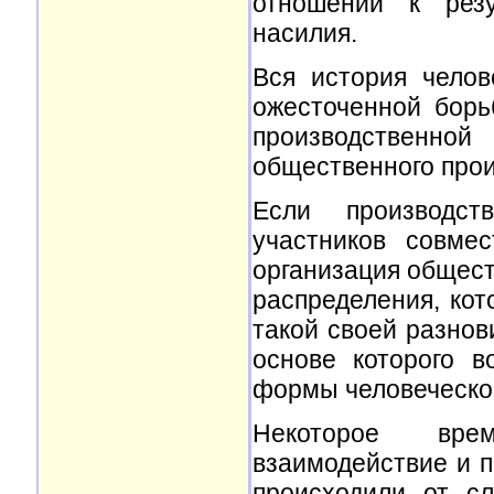
отношений к резу
насилия.
Вся история челов
ожесточенной борь
производственн
общественного прои
Если производст
участников совмес
организация общест
распределения, кот
такой своей разнов
основе которого в
формы человеческо
Некоторое врем
взаимодействие и 
происходили от сл