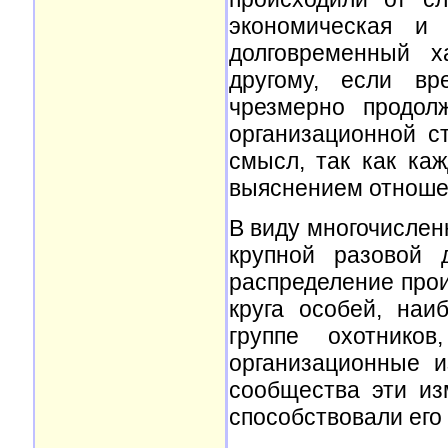
экономическая и 
долговременный х
другому, если в
чрезмерно продол
организационной с
смысл, так как ка
выяснением отноше
В виду многочислен
крупной разовой 
распределение прои
круга особей, на
группе охотнико
организационные и
сообщества эти из
способствовали его