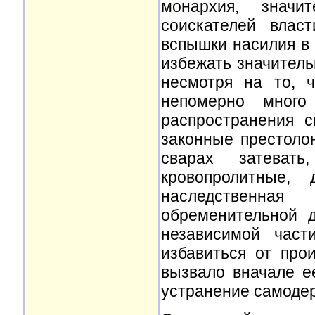
монархия, значи
соискателей влас
вспышки насилия в
избежать значител
несмотря на то, 
непомерно много
распространения с
законные престоло
сварах затеват
кровопролитные,
наследственна
обременительной 
независимой част
избавиться от про
вызвало вначале е
устранение самоде