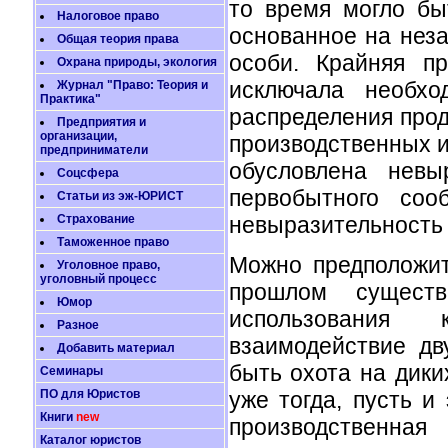
то время могло бы
Налоговое право
основанное на нез
Общая теория права
особи. Крайняя пр
Охрана природы, экология
исключала необхо
Журнал "Право: Теория и
Практика"
распределения прод
Предприятия и
организации,
производственных 
предприниматели
обусловлена невы
Соцсфера
первобытного соо
Статьи из эж-ЮРИСТ
Страхование
невыразительность
Таможенное право
Можно предположит
Уголовное право,
уголовный процесс
прошлом сущест
Юмор
использования 
Разное
взаимодействие дв
Добавить материал
быть охота на дики
Семинары
ПО для Юристов
уже тогда, пусть и
Книги
new
производственная
Каталог юристов