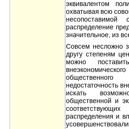
эквивалентом пол
охватывая всю сово
несопоставимой 
распределение пред
значительное, из вс
Совсем несложно з
другу степеням це
можно постави
внеэкономическог
общественного
недостаточность вн
искать возможн
общественной и эк
соответствующих
распределения и в
усовершенствовал