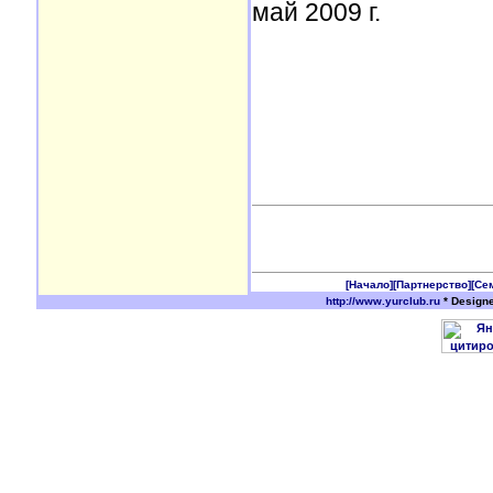
май 2009 г.
[Начало]
[Партнерство]
[Се
http://www.yurclub.ru
* Design