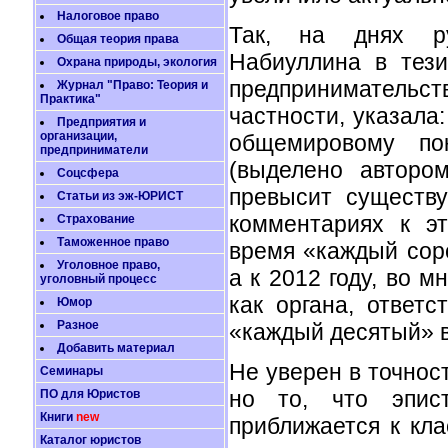
Налоговое право
Так, на днях ру
Общая теория права
Набиуллина в тези
Охрана природы, экология
предпринимательс
Журнал "Право: Теория и
Практика"
частности, указала
Предприятия и
организации,
общемировому п
предприниматели
(выделено авторо
Соцсфера
превысит существ
Статьи из эж-ЮРИСТ
комментариях к э
Страхование
Таможенное право
время «каждый сор
Уголовное право,
а к 2012 году, во 
уголовный процесс
как органа, ответс
Юмор
Разное
«каждый десятый» в
Добавить материал
Не уверен в точнос
Семинары
но то, что эпист
ПО для Юристов
Книги
new
приближается к кл
Каталог юристов