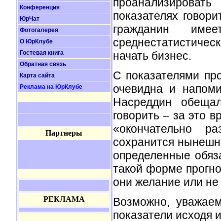
проанализировать
Конференция
показателях говори
ЮрЧат
гражданин им
Фотогалерея
среднестатистиче
О ЮрКлубе
Гостевая книга
начать бизнес.
Обратная связь
С показателями про
Карта сайта
очевидна и напоми
Реклама на ЮрКлубе
Насреддин обещал
говорить – за это 
«окончательно ра
Партнеры
сохранится нынешни
определенные обяза
такой форме прогно
они желание или не 
РЕКЛАМА
Возможно, уважае
показатели исходя 